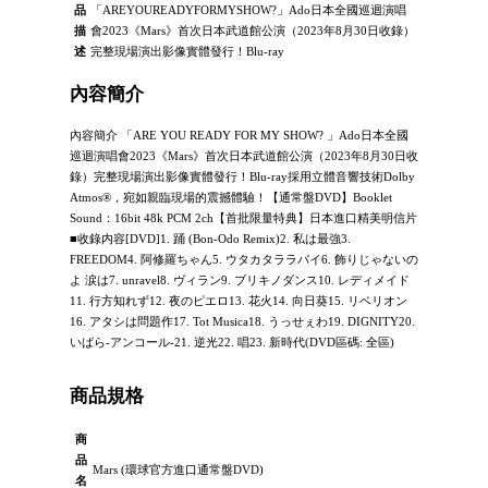
品
「AREYOUREADYFORMYSHOW?」Ado日本全國巡迴演唱
描
會2023《Mars》首次日本武道館公演（2023年8月30日收錄）
述
完整現場演出影像實體發行！Blu-ray
內容簡介
內容簡介 「ARE YOU READY FOR MY SHOW? 」Ado日本全國
巡迴演唱會2023《Mars》首次日本武道館公演（2023年8月30日收
錄）完整現場演出影像實體發行！Blu-ray採用立體音響技術Dolby
Atmos®，宛如親臨現場的震撼體驗！【通常盤DVD】Booklet
Sound：16bit 48k PCM 2ch【首批限量特典】日本進口精美明信片
■收錄内容[DVD]1. 踊 (Bon-Odo Remix)2. 私は最強3.
FREEDOM4. 阿修羅ちゃん5. ウタカタララバイ6. 飾りじゃないの
よ 涙は7. unravel8. ヴィラン9. ブリキノダンス10. レディメイド
11. 行方知れず12. 夜のピエロ13. 花火14. 向日葵15. リベリオン
16. アタシは問題作17. Tot Musica18. うっせぇわ19. DIGNITY20.
いばら-アンコール-21. 逆光22. 唱23. 新時代(DVD區碼: 全區)
商品規格
商
品
Mars (環球官方進口通常盤DVD)
名