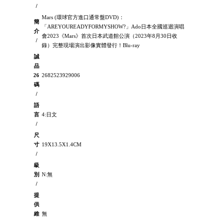
/
Mars (環球官方進口通常盤DVD)：
簡
「AREYOUREADYFORMYSHOW?」Ado日本全國巡迴演唱
介
會2023《Mars》首次日本武道館公演（2023年8月30日收
/
錄）完整現場演出影像實體發行！Blu-ray
誠
品
26
2682523929006
碼
/
語
言
4:日文
/
尺
寸
19X13.5X1.4CM
/
級
別
N:無
/
提
供
維
無