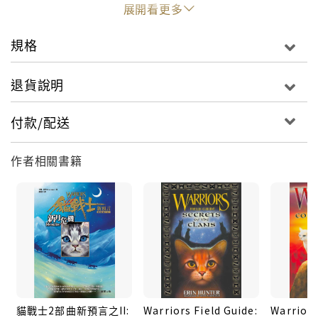
troubles are far from over. The cats of rival
展開看更多
RiverClan grow restless, while WindClan is weak
and faces threats from all sides. Now Fireheart
規格
faces not only imminent battle, but betrayal
from within his own Clan.
退貨說明
Supports the Common Core State Standards
付款/配送
作者相關書籍
貓戰士2部曲新預言之II:
Warriors Field Guide:
Warriors