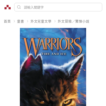
首頁
童書
外文兒童文學
外文冒險／驚悚小說