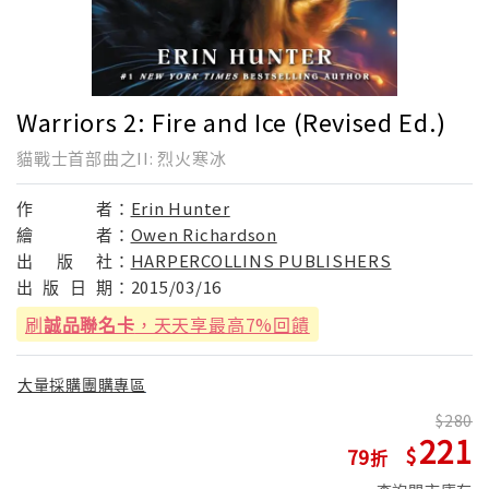
Warriors 2: Fire and Ice (Revised Ed.)
貓戰士首部曲之II: 烈火寒冰
作
者：
Erin Hunter
繪
者：
Owen Richardson
出
版
社：
HARPERCOLLINS PUBLISHERS
出
版
日
期：
2015/03/16
刷
誠品聯名卡
，天天享最高7%回饋
大量採購團購專區
280
221
79