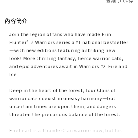
查詢門市庫存
內容簡介
Join the legion of fans who have made Erin
Hunter’s Warriors series a #1 national bestseller
—with new editions featuring a striking new
look! More thrilling fantasy, fierce warrior cats,
and epic adventures await in Warriors #2: Fire and
Ice.
Deep in the heart of the forest, four Clans of
warrior cats coexist in uneasy harmony—but
uncertain times are upon them, and dangers
threaten the precarious balance of the forest.
Fireheart is a ThunderClan warrior now, but his