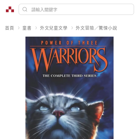
首頁
童書
外文兒童文學
外文冒險／驚悚小說