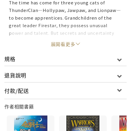
The time has come for three young cats of
ThunderClan—Hollypaw, Jawpaw, and Lionpaw—
to become apprentices. Grandchildren of the
great leader Firestar, they possess unusual
power and talent. But secrets and uncertainty
surround them, and a mysterious prophecy
展開看更多
promises trouble to come. The fate of the warrior
code rests in the paws of these three
規格
apprentices—
退貨說明
付款/配送
作者相關書籍