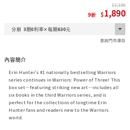
2,100
1,890
9
期
利率
每期
分期
3
0
✕
630
元
查詢門市庫存
內容簡介
Erin Hunter's #1 nationally bestselling Warriors
series continues in Warriors: Power of Three! This
box set—featuring striking new art—includes all
six books in the third Warriors series, and is
perfect for the collections of longtime Erin
Hunter fans and readers new to the Warriors
world.