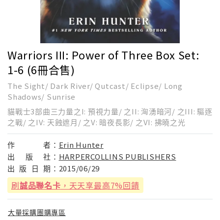
Warriors III: Power of Three Box Set:
1-6 (6冊合售)
The Sight/ Dark River/ Qutcast/ Eclipse/ Long
Shadows/ Sunrise
貓戰士3部曲三力量之I: 預視力量/ 之II: 洶湧暗河/ 之III: 驅逐
之戰/ 之IV: 天蝕遮月/ 之V: 暗夜長影/ 之VI: 拂曉之光
作
者：
Erin Hunter
出
版
社：
HARPERCOLLINS PUBLISHERS
出
版
日
期：
2015/06/29
刷
誠品聯名卡
，天天享最高7%回饋
大量採購團購專區