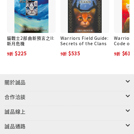
貓戰士2部曲新預言之II:
Warriors Field Guide:
Warriors
新月危機
Secrets of the Clans
Code of 
$225
$535
$612
9折
9折
9折
關於誠品
合作洽談
誠品線上
誠品通路