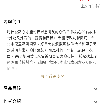
查詢門市庫存
內容簡介
用什麼點心才能代表想念朋友的心情？ 做點心╳看故事
=好吃又好看的〔露露和菈菈〕 榮獲行政院新聞局、台
北市兒童深耕閱讀、好書大家讀推薦 貓咪恰普和栗子是
對感情非常好的好朋友， 可是牠們一年卻只能見一次
面， 栗子想用點心來告訴恰普想念的心情， 於是找上了
露露和菈菈幫忙， 到底什麼點心才能代表想念朋友的心
情呢？
展開看更多
產品目錄
作者介紹