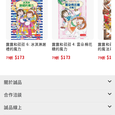
露露和菈菈 6: 冰淇淋謝
露露和菈菈 4: 雲朵棉花
露露和菈菈
禮的魔力
糖的魔力
的魔法巧
$173
$173
$17
79折
79折
79折
關於誠品
合作洽談
誠品線上