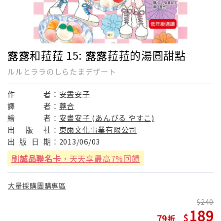
露露和菈菈 15: 露露菈菈的湯圓甜點
ルルとララのしらたまデザート
作
者：
安晝安子
譯
者：
蕘合
繪
者：
安晝安子 (あんびる やすこ)
出
版
社：
東雨文化事業有限公司
出
版
日
期：
2013/06/03
刷
誠品聯名卡
，天天享最高7%回饋
大量採購團購專區
240
189
79