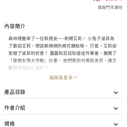
查詢門市庫存
內容簡介
森林裡搬來了一位新朋友──刺蝟艾莉。 小兔子波菲為
了歡迎艾莉，想送軟綿綿的棉花糖給牠。 只是，艾莉卻
拒絕了波菲的好意！ 露露和菈菈知道這件事後，展開了
「搶救友情大作戰」計畫。 她們將如何幫助波菲，讓艾
莉接受牠的心意呢？
展開看更多
產品目錄
作者介紹
規格