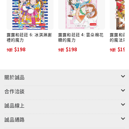
露露和菈菈 6: 冰淇淋謝
露露和菈菈 4: 雲朵棉花
露露和菈菈
禮的魔力
糖的魔力
的魔法巧
$198
$198
$198
9折
9折
9折
關於誠品
合作洽談
誠品線上
誠品通路