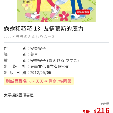
露露和菈菈 13: 友情慕斯的魔力
ルルとララのふんわりムース
作
者：
安晝安子
譯
者：
蕘合
繪
者：
安晝安子 (あんびる やすこ)
出
版
社：
東雨文化事業有限公司
出
版
日
期：
2012/05/06
刷
誠品聯名卡
，天天享最高7%回饋
大量採購團購專區
240
216
9