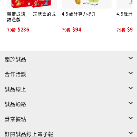
顛覆成語, 一玩就會的成
4.5歲計算力提升
4.5歲計
語遊戲
$236
$94
$94
79折
79折
79折
關於誠品
合作洽談
誠品線上
誠品通路
營業據點
訂閱誠品線上電子報