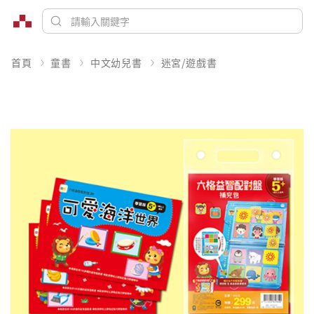
首頁
童書
中文幼兒書
迷宮/遊戲書