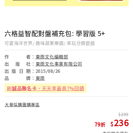
六格益智配對盤補充包: 學習版 5+
可愛海洋世界/ 趣味蔬果樂園/ 來玩分類遊戲
作
者：
東雨文化編輯部
出
版
社：
東雨文化事業有限公司
出
版
日
期：
2015/08/26
品
牌：
東雨
刷
誠品聯名卡
，天天享最高7%回饋
大量採購團購專區
299
236
79