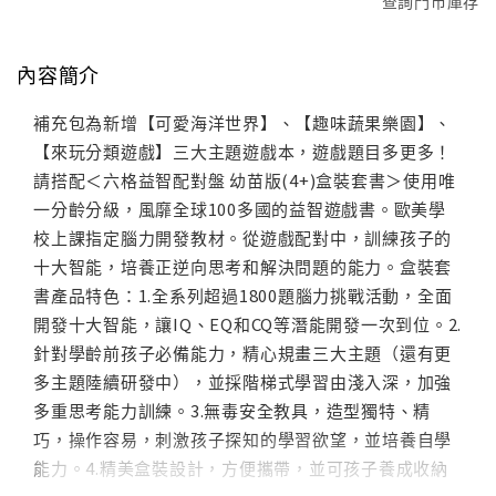
查詢門市庫存
內容簡介
補充包為新增【可愛海洋世界】、【趣味蔬果樂園】、
【來玩分類遊戲】三大主題遊戲本，遊戲題目多更多！
請搭配＜六格益智配對盤 幼苗版(4+)盒裝套書＞使用唯
一分齡分級，風靡全球100多國的益智遊戲書。歐美學
校上課指定腦力開發教材。從遊戲配對中，訓練孩子的
十大智能，培養正逆向思考和解決問題的能力。盒裝套
書產品特色：1.全系列超過1800題腦力挑戰活動，全面
開發十大智能，讓IQ、EQ和CQ等潛能開發一次到位。2.
針對學齡前孩子必備能力，精心規畫三大主題（還有更
多主題陸續研發中），並採階梯式學習由淺入深，加強
多重思考能力訓練。3.無毒安全教具，造型獨特、精
巧，操作容易，刺激孩子探知的學習欲望，並培養自學
能力。4.精美盒裝設計，方便攜帶，並可孩子養成收納