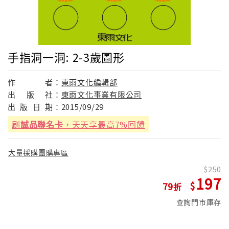
手指洞一洞: 2-3歲圖形
作
者：
東雨文化編輯部
出
版
社：
東雨文化事業有限公司
出
版
日
期：
2015/09/29
刷
誠品聯名卡
，天天享最高7%回饋
大量採購團購專區
250
197
79
查詢門市庫存