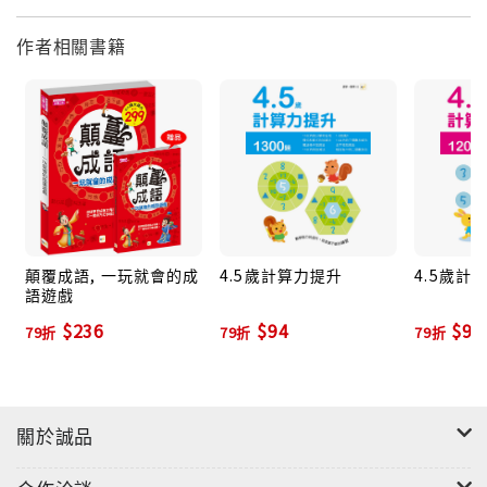
作者相關書籍
顛覆成語, 一玩就會的成
4.5歲計算力提升
4.5歲計
語遊戲
$236
$94
$94
79折
79折
79折
關於誠品