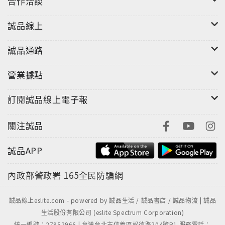
合作洽談
誠品線上
誠品通路
營業據點
訂閱誠品線上電子報
關注誠品
誠品APP
內政部警政署
165全民防騙網
誠品線上eslite.com - powered by 誠品生活 / 誠品書店 / 誠品物流 | 誠品
生活股份有限公司 (eslite Spectrum Corporation)
統一編號：27952966 | 台灣台北市信義區松德路204號B1 服務電話：