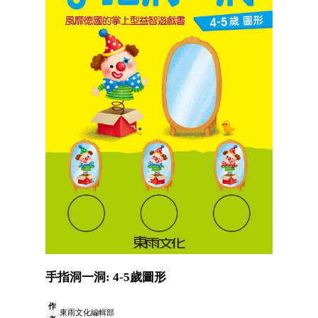
手指洞一洞: 4-5歲圖形
作
東雨文化編輯部