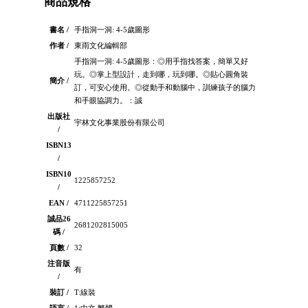
商品規格
書名 /
手指洞一洞: 4-5歲圖形
作者 /
東雨文化編輯部
手指洞一洞: 4-5歲圖形：◎用手指找答案，簡單又好
玩。◎掌上型設計，走到哪，玩到哪。◎貼心圓角裝
簡介 /
訂，可安心使用。◎從動手和動腦中，訓練孩子的腦力
和手眼協調力。：誠
出版社
宇林文化事業股份有限公司
/
ISBN13
/
ISBN10
1225857252
/
EAN /
4711225857251
誠品26
2681202815005
碼 /
頁數 /
32
注音版
有
/
裝訂 /
T:線裝