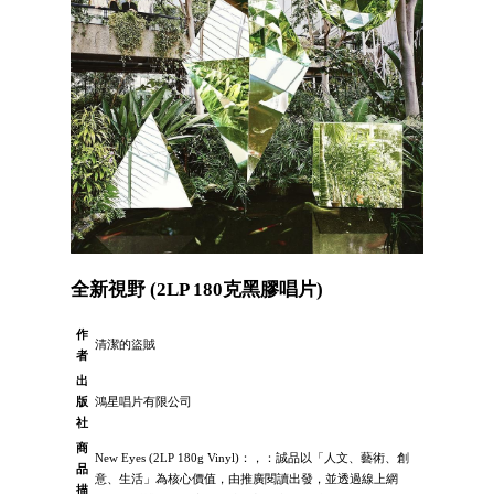
全新視野 (2LP 180克黑膠唱片)
作
清潔的盜賊
者
出
版
鴻星唱片有限公司
社
商
New Eyes (2LP 180g Vinyl)：，：誠品以「人文、藝術、創
品
意、生活」為核心價值，由推廣閱讀出發，並透過線上網
描