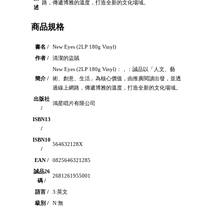
路，傳遞博雅的溫度，打造全新的文化場域。
述
商品規格
書名 /
New Eyes (2LP 180g Vinyl)
作者 /
清潔的盜賊
New Eyes (2LP 180g Vinyl)：，：誠品以「人文、藝
簡介 /
術、創意、生活」為核心價值，由推廣閱讀出發，並透
過線上網路，傳遞博雅的溫度，打造全新的文化場域。
出版社
鴻星唱片有限公司
/
ISBN13
/
ISBN10
564632128X
/
EAN /
0825646321285
誠品26
2681261955001
碼 /
語言 /
3:英文
級別 /
N:無