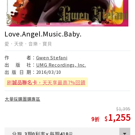
Love.Angel.Music.Baby.
愛．天使．音樂．寶貝
作
者：
Gwen Stefani
出
版
社：
UMG Recordings, Inc.
出
版
日
期：
2016/03/10
刷
誠品聯名卡
，天天享最高7%回饋
大量採購團購專區
1,395
1,255
9
期
利率
每期
分期
3
0
✕
418
元