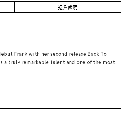
退貨說明
debut Frank with her second release Back To
s a truly remarkable talent and one of the most