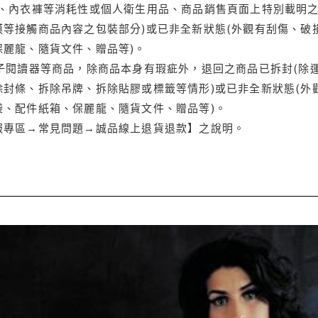
品、內衣褲等消耗性或個人衛生用品、商品銷售頁面上特別載明之
等接觸商品內容之包裝部分)或已非全新狀態(外觀有刮傷、破
保麗龍、隨貨文件、贈品等)。
電子閱讀器等商品，除商品本身有瑕疵外，退回之商品已拆封(除
封條、拆除吊牌、拆除貼膠或標籤等情形)或已非全新狀態(外
袋、配件紙箱、保麗龍、隨貨文件、贈品等)。
服專區→常見問題→誠品線上退貨退款】之說明。