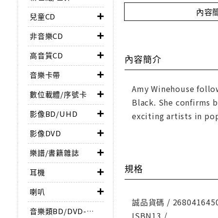
內容
兒童CD
非音樂CD
高音質CD
內容簡介
音樂卡帶
Amy Winehouse follow
數位載體/序號卡
Black. She confirms b
影像BD/UHD
exciting artists in po
影像DVD
樂譜/書籍雜誌
規格
耳機
喇叭
誠品貨碼 / 268041645
音樂類BD/DVD-AUDIO
ISBN13 /