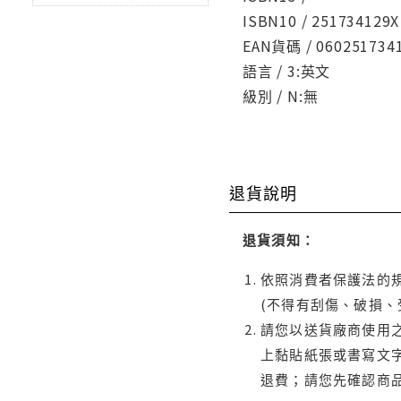
ISBN10 / 251734129X
EAN貨碼 / 060251734
語言 / 3:英文
級別 / N:無
退貨說明
退貨須知：
依照消費者保護法的規
(不得有刮傷、破損、
請您以送貨廠商使用
上黏貼紙張或書寫文
退費；請您先確認商