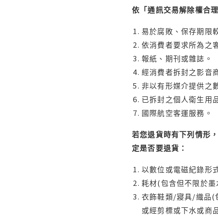
依「通訊交易解除權合
易於腐敗、保存期限較
依消費者要求所為之客
報紙、期刊或雜誌。
經消費者拆封之影音
非以有形媒介提供之數
已拆封之個人衛生用品
國際航空客運服務。
若您退貨時有下列情形，
定是否要退貨：
以數位或電磁紀錄形式
耗材(包含但不限於墨
衣飾鞋類/寢具/織品
或經剪標或下水或商