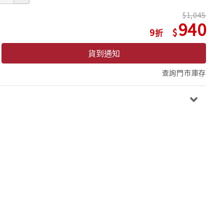
1,045
940
9
貨到通知
查詢門市庫存