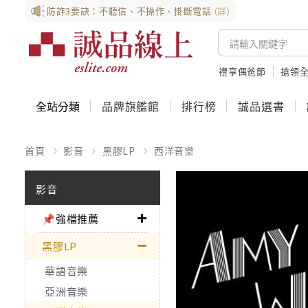
防詐3要訣：不聽信、不操作、掛斷電話
(詳)
禮享偶爸節
搶領全
全站分類
品牌旗艦館
排行榜
誠品選書
首頁
影音
黑膠LP
西洋音樂
影音
📌強檔推薦
黑膠LP
華語音樂
亞洲音樂