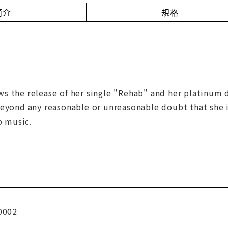
簡介
規格
s the release of her single "Rehab" and her platinum 
eyond any reasonable or unreasonable doubt that she i
p music.
0002