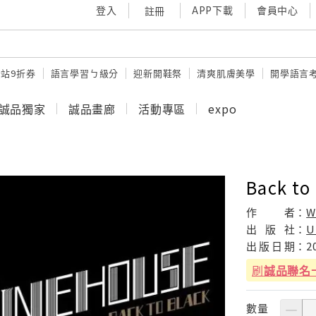
登入
APP下載
會員中心
註冊
站9折券
語言學習ㄅ級分
迎新開鞋祭
清爽肌膚美學
開學語言
誠品獨家
誠品畫廊
活動專區
expo
Back to
作
者：
W
出
版
社：
U
出
版
日
期：
2
刷
誠品聯名
數量