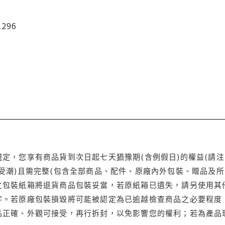
1296
定，您享有商品貨到次日起七天猶豫期(含例假日)的權益(請
受潮)且需完整(包含全部商品、配件、原廠內外包裝、贈品及所
之包裝紙箱將退貨商品包裝妥當，若原紙箱已遺失，請另使用其
字。若原廠包裝損毀將可能被認定為已逾越檢查商品之必要程度，
品正確、外觀可接受，再行拆封，以免影響您的權利；若為產品