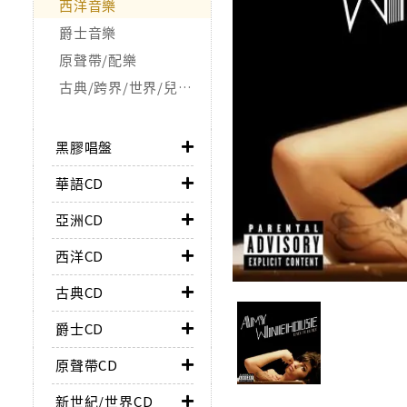
西洋音樂
爵士音樂
原聲帶/配樂
古典/跨界/世界/兒童/非音樂類
黑膠唱盤
華語CD
亞洲CD
西洋CD
古典CD
爵士CD
原聲帶CD
新世紀/世界CD