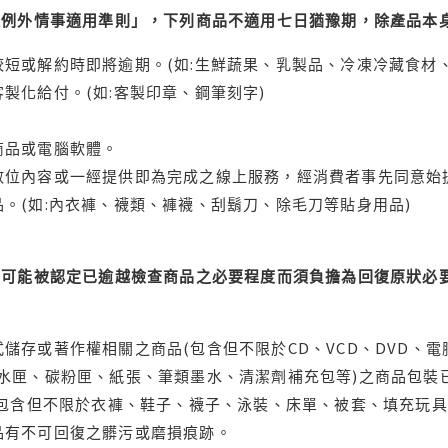
理例外情事適用準則」，下列商品不適用七日猶豫期，除產品本
短或解約時即將逾期。(如:生鮮蔬果、乳製品、冷凍冷藏食材、
製化給付。(如:客製印章、鋼筆刻字)
商品或電腦軟體。
位內容或一經提供即為完成之線上服務，經消費者事先同意始提
。(如:內衣褲、襪類、褲襪、刮鬍刀、除毛刀等貼身用品)
可能被認定已逾越檢查商品之必要程度而須負擔為回復原狀必要
儲存或著作權相關之商品(包含但不限於CD、VCD、DVD、電
水匣、碳粉匣、紙張、筆類墨水、清潔劑補充包等)之商品包裝已
(包含但不限於衣褲、鞋子、襪子、泳裝、床單、被套、填充玩具
品有不可回復之髒污或磨損痕跡。