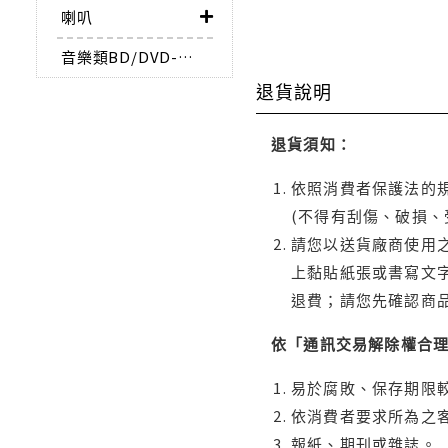
喇叭
音樂類BD/DVD-AUDIO
退貨說明
退貨須知：
依照消費者保護法的規
(不得有刮傷、破損、
請您以送貨廠商使用
上黏貼紙張或書寫文
退費；請您先確認商
依「通訊交易解除權合
易於腐敗、保存期限較
依消費者要求所為之客
報紙、期刊或雜誌。