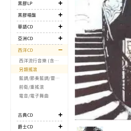
黑膠LP
黑膠唱盤
華語CD
亞洲CD
西洋CD
西洋流行音樂 (含合輯)
另類搖滾
藍調/節奏藍調/靈魂樂/Funk
前衛/重搖滾
電音/電子舞曲
古典CD
爵士CD