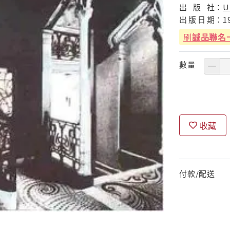
出
版
社：
U
出
版
日
期：
1
刷
誠品聯名
數量
收藏
付款/配送