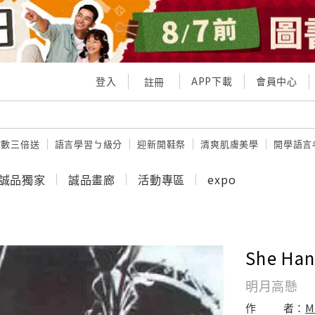
登入
APP下載
會員中心
註冊
點數三倍送
語言學習ㄅ級分
迎新開鞋祭
清爽肌膚美學
開學語言
誠品獨家
誠品畫廊
活動專區
expo
She Han
明月高懸
作
者：
M