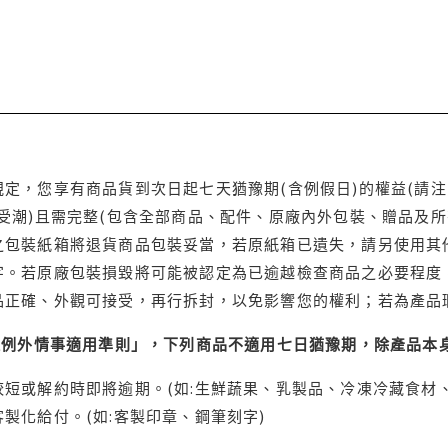
定，您享有商品貨到次日起七天猶豫期(含例假日)的權益(請
受潮)且需完整(包含全部商品、配件、原廠內外包裝、贈品及所
之包裝紙箱將退貨商品包裝妥當，若原紙箱已遺失，請另使用其
字。若原廠包裝損毀將可能被認定為已逾越檢查商品之必要程度，
品正確、外觀可接受，再行拆封，以免影響您的權利；若為產品
理例外情事適用準則」，下列商品不適用七日猶豫期，除產品本
短或解約時即將逾期。(如:生鮮蔬果、乳製品、冷凍冷藏食材、
製化給付。(如:客製印章、鋼筆刻字)