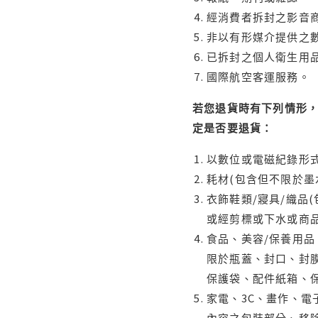
經消費者拆封之影音
非以有形媒介提供之數
已拆封之個人衛生用品
國際航空客運服務。
若您退貨時有下列情形，
定是否要退貨：
以數位或電磁紀錄形式
耗材(包含但不限於墨
衣飾鞋類/寢具/織品
或經剪標或下水或商
食品、美容/保養用
限於瓶蓋、封口、封膜
保護袋、配件紙箱、
家電、3C、畫作、
內容之包裝部分、移除