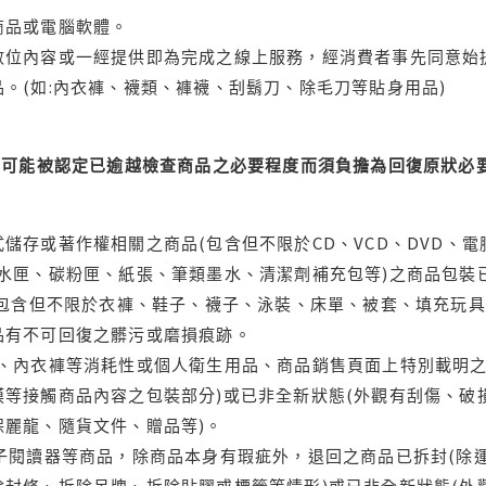
商品或電腦軟體。
位內容或一經提供即為完成之線上服務，經消費者事先同意始提
。(如:內衣褲、襪類、褲襪、刮鬍刀、除毛刀等貼身用品)
可能被認定已逾越檢查商品之必要程度而須負擔為回復原狀必要
儲存或著作權相關之商品(包含但不限於CD、VCD、DVD、電
水匣、碳粉匣、紙張、筆類墨水、清潔劑補充包等)之商品包裝已
(包含但不限於衣褲、鞋子、襪子、泳裝、床單、被套、填充玩具
品有不可回復之髒污或磨損痕跡。
品、內衣褲等消耗性或個人衛生用品、商品銷售頁面上特別載明之
等接觸商品內容之包裝部分)或已非全新狀態(外觀有刮傷、破
保麗龍、隨貨文件、贈品等)。
電子閱讀器等商品，除商品本身有瑕疵外，退回之商品已拆封(除
封條、拆除吊牌、拆除貼膠或標籤等情形)或已非全新狀態(外