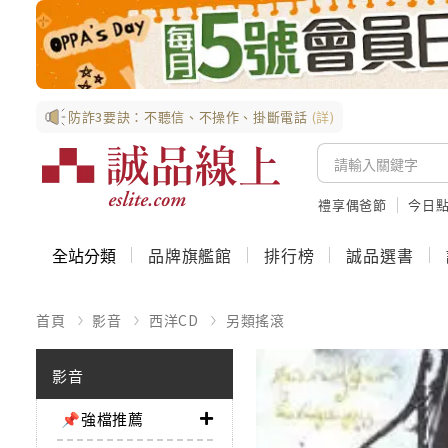
防詐3要訣：不聽信、不操作、掛斷電話
(詳)
禮享偶爸節
今日
全站分類
品牌旗艦館
排行榜
誠品選書
首頁
影音
西洋CD
另類搖滾
影音
📌強檔推薦