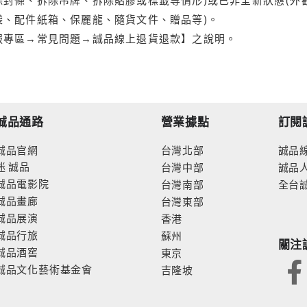
袋、配件紙箱、保麗龍、隨貨文件、贈品等)。
服專區→常見問題→誠品線上退貨退款】之說明。
誠品通路
營業據點
訂閱
誠品官網
台灣北部
誠品
迷
誠品
台灣中部
誠品
誠品電影院
台灣南部
全台
誠品畫廊
台灣東部
誠品展演
香港
誠品行旅
蘇州
關注
誠品酒窖
東京
誠品文化藝術基金會
吉隆坡