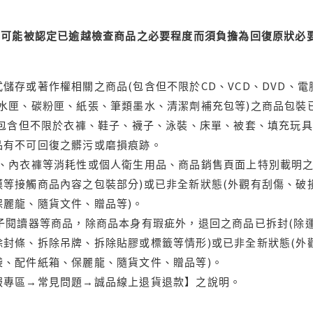
可能被認定已逾越檢查商品之必要程度而須負擔為回復原狀必要
儲存或著作權相關之商品(包含但不限於CD、VCD、DVD、電
水匣、碳粉匣、紙張、筆類墨水、清潔劑補充包等)之商品包裝已
(包含但不限於衣褲、鞋子、襪子、泳裝、床單、被套、填充玩具
品有不可回復之髒污或磨損痕跡。
品、內衣褲等消耗性或個人衛生用品、商品銷售頁面上特別載明之
等接觸商品內容之包裝部分)或已非全新狀態(外觀有刮傷、破
保麗龍、隨貨文件、贈品等)。
電子閱讀器等商品，除商品本身有瑕疵外，退回之商品已拆封(除
封條、拆除吊牌、拆除貼膠或標籤等情形)或已非全新狀態(外
袋、配件紙箱、保麗龍、隨貨文件、贈品等)。
服專區→常見問題→誠品線上退貨退款】之說明。