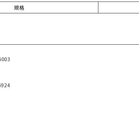
規格
6003
5924