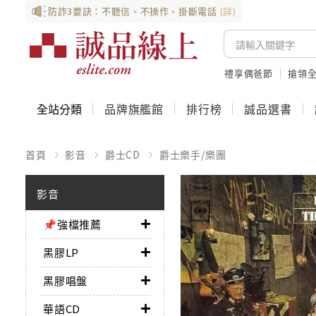
防詐3要訣：不聽信、不操作、掛斷電話
(詳)
禮享偶爸節
搶領全
全站分類
品牌旗艦館
排行榜
誠品選書
首頁
影音
爵士CD
爵士樂手/樂團
影音
📌強檔推薦
黑膠LP
黑膠唱盤
華語CD