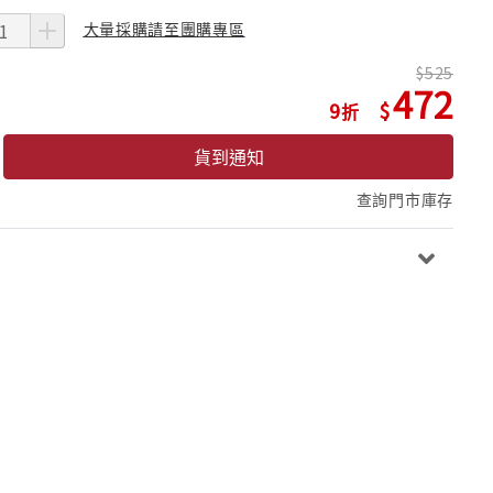
大量採購請至團購專區
525
472
9
貨到通知
查詢門市庫存