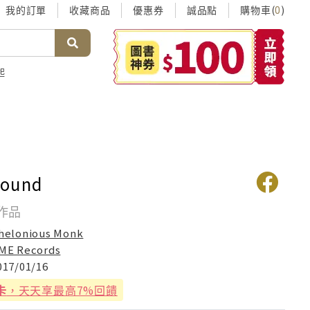
我的訂單
收藏商品
優惠券
誠品點
購物車(
)
0
起
round
作品
helonious Monk
ME Records
017/01/16
卡
，天天享最高7%回饋