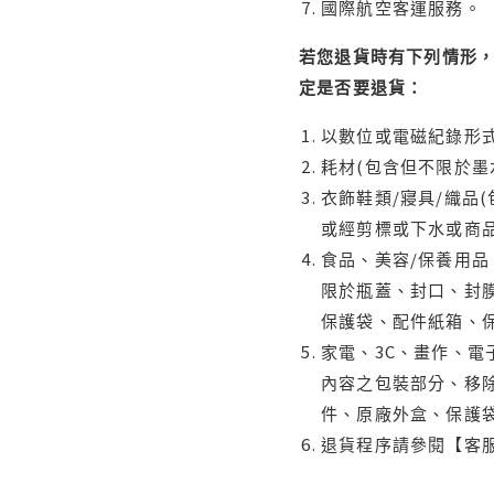
國際航空客運服務。
若您退貨時有下列情形，
定是否要退貨：
以數位或電磁紀錄形式
耗材(包含但不限於墨
衣飾鞋類/寢具/織品
或經剪標或下水或商
食品、美容/保養用
限於瓶蓋、封口、封膜
保護袋、配件紙箱、
家電、3C、畫作、
內容之包裝部分、移除
件、原廠外盒、保護
退貨程序請參閱【客