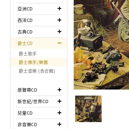
亞洲CD
西洋CD
古典CD
爵士CD
爵士歌手
爵士樂手/樂團
爵士音樂 (含合輯)
原聲帶CD
新世紀/世界CD
兒童CD
非音樂CD