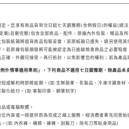
定，您享有商品貨到次日起七天猶豫期(含例假日)的權益(請
受潮)且需完整(包含全部商品、配件、原廠內外包裝、贈品及所
之包裝紙箱將退貨商品包裝妥當，若原紙箱已遺失，請另使用其
字。若原廠包裝損毀將可能被認定為已逾越檢查商品之必要程度，
品正確、外觀可接受，再行拆封，以免影響您的權利；若為產品
理例外情事適用準則」，下列商品不適用七日猶豫期，除產品本
短或解約時即將逾期。(如:生鮮蔬果、乳製品、冷凍冷藏食材、
製化給付。(如:客製印章、鋼筆刻字)
商品或電腦軟體。
位內容或一經提供即為完成之線上服務，經消費者事先同意始提
。(如:內衣褲、襪類、褲襪、刮鬍刀、除毛刀等貼身用品)