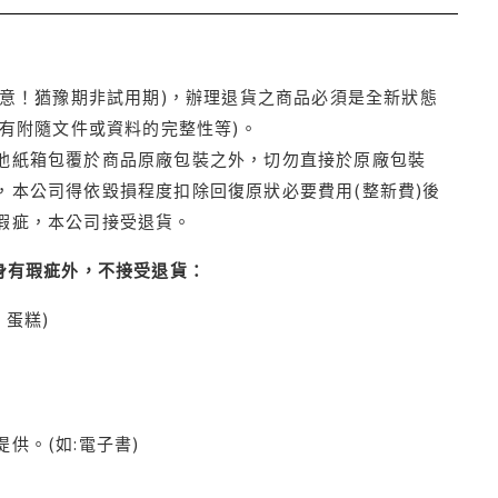
注意！猶豫期非試用期)，辦理退貨之商品必須是全新狀態
有附隨文件或資料的完整性等)。
他紙箱包覆於商品原廠包裝之外，切勿直接於原廠包裝
本公司得依毀損程度扣除回復原狀必要費用(整新費)後
瑕疵，本公司接受退貨。
身有瑕疵外，不接受退貨：
蛋糕)
供。(如:電子書)