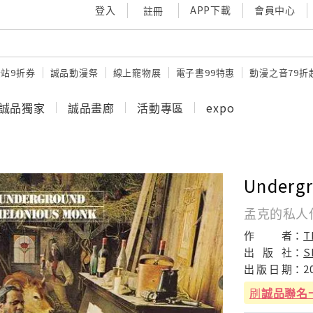
登入
APP下載
會員中心
註冊
站9折券
誠品動漫祭
線上寵物展
電子書99特惠
動漫之音79折
誠品獨家
誠品畫廊
活動專區
expo
Underg
孟克的私人
作
者：
T
出
版
社：
S
出
版
日
期：
2
刷
誠品聯名