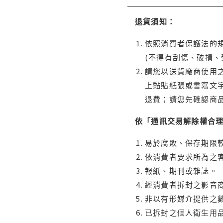
退貨須知：
依照消費者保護法的規
(不得有刮傷、破損、
請您以送貨廠商使用
上黏貼紙張或書寫文
退費；請您先確認商
依「通訊交易解除權合
易於腐敗、保存期限較
依消費者要求所為之客
報紙、期刊或雜誌。
經消費者拆封之影音
非以有形媒介提供之數
已拆封之個人衛生用品