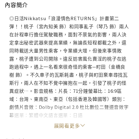
內容簡介
◎日活Nikkatsu「浪漫情色RETURNS」計畫第二
彈！！桃子（宮內知美 飾）和同事亂子（琴乃 飾）兩人
在計程車行擔任駕駛職務，面對不景氣的影響，兩人決
定拿出秘密武器來提高業績，無論長短程都載之外，還
同時載送大量男性乘客，令業績大增，但後來事情敗
露，桃子遭到公司開除。違反妨害風化賣淫的桃子在逃
跑過程中，遇上一名看來很奇怪的乘客─町田（金橋良
樹 飾）。不久車子的瓦斯耗盡，桃子與町田棄車尋找瓦
斯行，兩人在不知不覺中擁抱在一起，引發了桃子的怪
異症狀…。影音規格：片長：71分鐘螢幕比：16:9區
域：台灣、東南亞、東亞（包括香港及韓國等）類別：
劇情片音效：Dolby Digital 2.0 杜比數位二聲道音效字
幕選單：繁體中文語言選單：日語
展開看更多