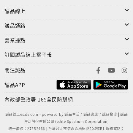
誠品線上
誠品通路
營業據點
訂閱誠品線上電子報
關注誠品
誠品APP
內政部警政署
165全民防騙網
誠品線上eslite.com - powered by 誠品生活 / 誠品書店 / 誠品物流 | 誠品
生活股份有限公司 (eslite Spectrum Corporation)
統一編號：27952966 | 台灣台北市信義區松德路204號B1 服務電話：