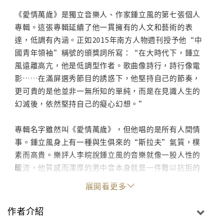
《愛情萬歲》是獨立音樂人、作家鍾立風的第七張個人
專輯。這張專輯延續了他一貫擁有的人文和藝術的表
達，低調有內涵。正如2015年南方人物週刊授予他“中
國青年領袖”稱號的頒獎詞所寫：“在大時代下，鍾立
風遠離高亢，他是低調型作者。歌曲像詩行，詩行像電
影……在滿屏選秀節目的誘惑下，他堅持自己的節奏，
更可貴的是他並非一無所知的單純，而是在見識人生的
幻滅後，依然堅持自己的癡心幻想。”
專輯名字雖然叫《愛情萬歲》，但他唱的是所有人間情
事。鍾立風身上有一種與生俱來的“斯拉夫”氣質，樸
素而高貴。樂評人李皖說鍾立風的音樂就像一股人性的
暖流，他質感而渾厚的男中音本身就是一件難以抗拒的
民謠藝術品。
展開看更多
這張專輯，鍾立風依舊和製作人柳森合作，柳森的“古
作者介紹
典學院派”和鍾立風的“文學藝術修養”相得益彰。