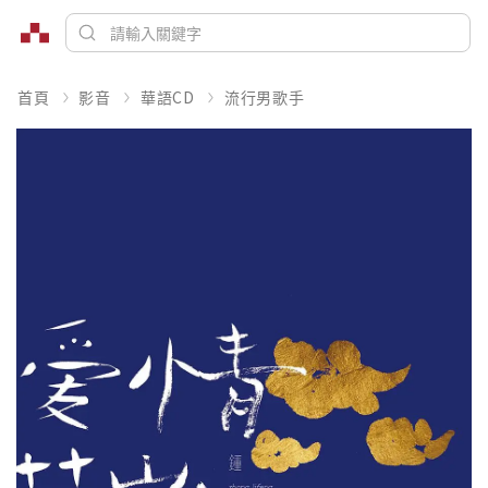
首頁
影音
華語CD
流行男歌手