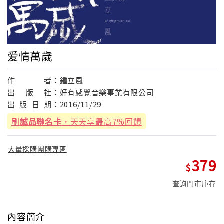
爱情萬歲
作
者：
鍾立風
出
版
社：
好有感覺音樂事業有限公司
出
版
日
期：
2016/11/29
刷
誠品聯名卡
，天天享最高7%回饋
大量採購團購專區
379
查詢門市庫存
內容簡介