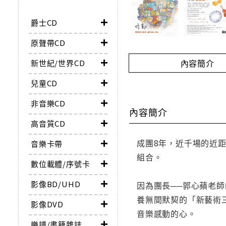
爵士CD
原聲帶CD
內容簡介
新世紀/世界CD
兒童CD
非音樂CD
內容簡介
高音質CD
成團8年，近千場的近
音樂卡帶
組合。
數位載體/序號卡
影像BD/UHD
因為團長──郭心蘋老
養無間默契的「新藝術三
影像DVD
音樂感動的心。
樂譜/書籍雜誌