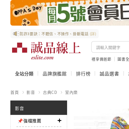
防詐3要訣：不聽信、不操作、掛斷電話
(詳)
禮享偶爸節
圖書全
全站分類
品牌旗艦館
排行榜
誠品選書
首頁
影音
古典CD
室內樂
影音
📌強檔推薦