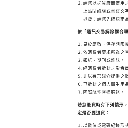
請您以送貨廠商使用
上黏貼紙張或書寫文
退費；請您先確認商
依「通訊交易解除權合
易於腐敗、保存期限較
依消費者要求所為之客
報紙、期刊或雜誌。
經消費者拆封之影音
非以有形媒介提供之數
已拆封之個人衛生用品
國際航空客運服務。
若您退貨時有下列情形，
定是否要退貨：
以數位或電磁紀錄形式