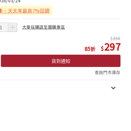
016/03/24
卡
，天天享最高7%回饋
大量採購請至團購專區
350
297
85
貨到通知
查詢門市庫存