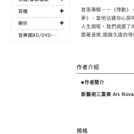
首張專輯－－《悸動》
耳機
夢》、當他佔據你心房
喇叭
人生過程，我們挑選了
跟著音樂,開啟久違的悸
音樂類BD/DVD-AUDIO
作者介紹
■作者簡介
新藝術三重奏 Ars Nova 
規格