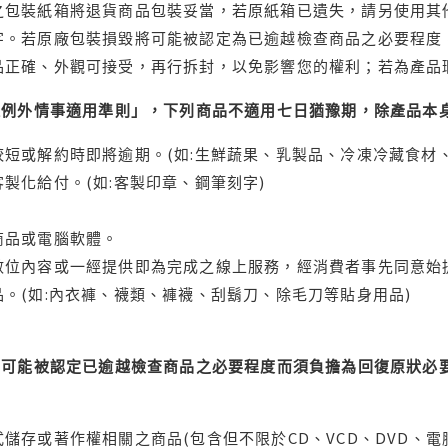
之包裝紙箱將退貨商品包裝妥當，若原紙箱已遺失，請另使用其
字。若原廠包裝損毀將可能被認定為已逾越檢查商品之必要程度，
品正確、外觀可接受，再行拆封，以免影響您的權利；若為產品
理例外情事適用準則」，下列商品不適用七日猶豫期，除產品本
短或解約時即將逾期。(如:生鮮蔬果、乳製品、冷凍冷藏食材、
製化給付。(如:客製印章、鋼筆刻字)
商品或電腦軟體。
位內容或一經提供即為完成之線上服務，經消費者事先同意始提
。(如:內衣褲、襪類、褲襪、刮鬍刀、除毛刀等貼身用品)
可能被認定已逾越檢查商品之必要程度而須負擔為回復原狀必要
儲存或著作權相關之商品(包含但不限於CD、VCD、DVD、電