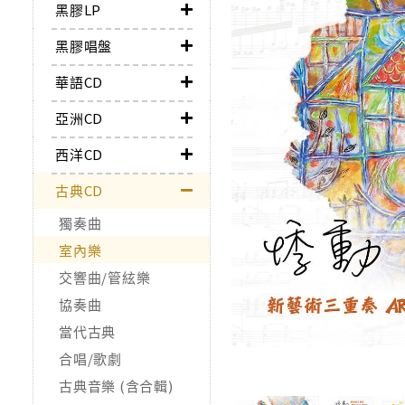
黑膠LP
黑膠唱盤
華語CD
亞洲CD
西洋CD
古典CD
獨奏曲
室內樂
交響曲/管絃樂
協奏曲
當代古典
合唱/歌劇
古典音樂 (含合輯)