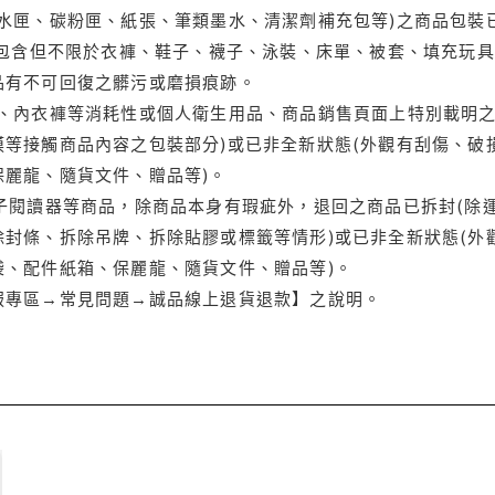
水匣、碳粉匣、紙張、筆類墨水、清潔劑補充包等)之商品包裝已
(包含但不限於衣褲、鞋子、襪子、泳裝、床單、被套、填充玩具
品有不可回復之髒污或磨損痕跡。
品、內衣褲等消耗性或個人衛生用品、商品銷售頁面上特別載明之
等接觸商品內容之包裝部分)或已非全新狀態(外觀有刮傷、破
保麗龍、隨貨文件、贈品等)。
電子閱讀器等商品，除商品本身有瑕疵外，退回之商品已拆封(除
封條、拆除吊牌、拆除貼膠或標籤等情形)或已非全新狀態(外
袋、配件紙箱、保麗龍、隨貨文件、贈品等)。
服專區→常見問題→誠品線上退貨退款】之說明。