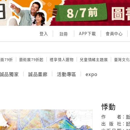
登入
APP下載
會員中心
註冊
面79折
藝術展79折起
禮享情人選物
兒童情緒主題展
臺灣文化
誠品獨家
誠品畫廊
活動專區
expo
悸動
作
者：
出
版
社：