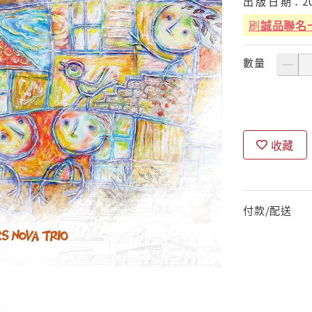
出
版
日
期：
2
刷
誠品聯名
數量
收藏
付款/配送