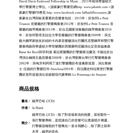
David Davis Endowed Fellowship in Music，2011年取得華盛頓大
學打擊樂博士學位。• 謝家豪打擊樂官網http: www.jahsieh.com • 謝
家豪打擊樂FB專頁 http: www.facebook.com JaHsiehPercussion 謝
家豪在台灣與歐美重要的音樂會包括：2015年：於加州Le Petit
Trianon 音樂廳的打擊樂獨奏會2012年：於加州Le Petit Trianon 音
樂廳的鐵琴獨奏會2011年：於台北國家演奏廳的鐵琴獨奏會2010
年：於加州聖塔克拉拉大學音樂廳的打擊樂獨奏會2009年：與北
藝大鋼琴家校友於紐約卡內基音樂廳演出巴爾托克雙鋼琴和雙打擊
樂奏鳴曲與華盛頓大學管樂團於西雅圖明尼廳演出定音鼓協奏曲
Raise the Roof與菲利浦·葛拉斯樂團的打擊樂家法蘭克·卡薩拉於台
灣演出極簡主義音樂會2006年：於台灣新舞台舉行打擊樂獨奏會
2002年：與匈牙利阿瑪丁達打擊樂團於布達佩斯巡迴，演出詹姆
士·伍德的打擊樂巨作-Stoicheia2001年：與法國史特拉斯堡打擊樂
團於里昂巡迴演出並錄製現代樂專輯-Le Printemps du Serpent
商品規格
書名 /
鐵琴巴哈 (2CD)
作者 /
Ja Hsieh
鐵琴巴哈 (2CD)：除了對現場表演的熱愛，當初製作一
張打擊樂專輯，是想讓自己的音樂可以透過唱片傳遞。
簡介 /
打擊樂器種類的千變萬化一直令我醉心，除了爵士鼓和
木琴，鐵琴的音色