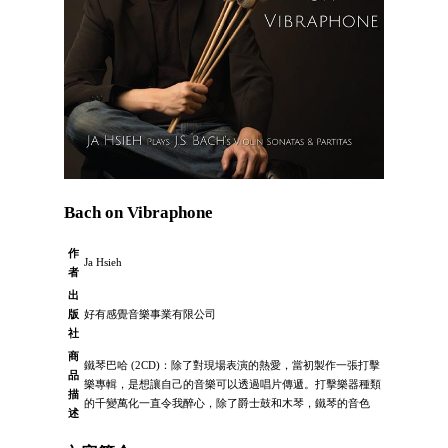
Bach on Vibraphone
作
Ja Hsieh
者
出
版
好有感覺音樂事業有限公司
社
商
鐵琴巴哈 (2CD)：除了對現場表演的熱愛，當初製作一張打擊
品
樂專輯，是想讓自己的音樂可以透過唱片傳遞。打擊樂器種類
描
的千變萬化一直令我醉心，除了爵士鼓和木琴，鐵琴的音色
述