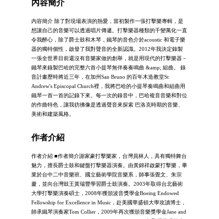
內容簡介
內容簡介 除了對現場表演的熱愛，當初製作一張打擊樂專輯，是
想讓自己的音樂可以透過唱片傳遞。打擊樂器種類的千變萬化一直
令我醉心，除了爵士鼓和木琴，鐵琴的音色介於acoustic 和電子樂
器的獨特個性，啟發了我對聲音的全新認識。2012年我決定錄製
一張全世界目前還沒有音樂家做的創舉，就是用現代的打擊樂器－
鐵琴來錄製巴哈的完整六首小提琴無伴奏奏鳴曲 &amp; 組曲。 錄
音計畫歷時將近三年，在加州San Bruno 的百年木造教堂St
Andrew's Episcopal Church裡，我將巴哈的小提琴奏鳴曲和組曲用
鐵琴一首一首的記錄下來。每一次的錄音中，巴哈複音音樂和對位
的作曲特色，讓我彷彿像是透過聲音來探索 巴洛克時期的音樂、
美術和建築風格。
作者介紹
作者介紹 ■作者簡介謝家豪打擊樂家，台灣員林人，具有獨特舞台
魅力，擅長爵士鼓和鍵盤打擊樂器演奏。由黃錦祥啟蒙打擊樂，畢
業於台中二中音樂班、國立藝術學院音樂系，師事張覺文、朱宗
慶，並向台灣鼓王黃瑞豐學習爵士鼓演奏。2003年取得台北藝術
大學打擊樂演奏碩士，2008年獲頒波音獎學金Boeing Endowed
Fellowship for Excellence in Music，赴美國華盛頓大學攻讀博士，
師承鐵琴演奏家Tom Collier，2009年再次獲頒音樂獎學金Jane and