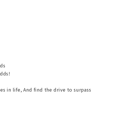
nds
odds!
s in life, And find the drive to surpass