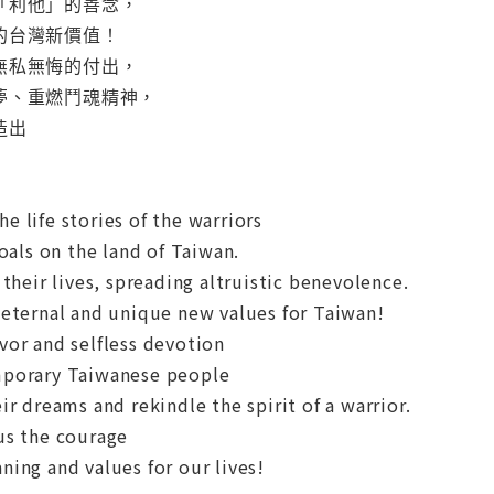
「利他」的善念，
的台灣新價值！
無私無悔的付出，
夢、重燃鬥魂精神，
造出
the life stories of the warriors
oals on the land of Taiwan.
 their lives, spreading altruistic benevolence.
 eternal and unique new values for Taiwan!
vor and selfless devotion
mporary Taiwanese people
ir dreams and rekindle the spirit of a warrior.
us the courage
ing and values for our lives!