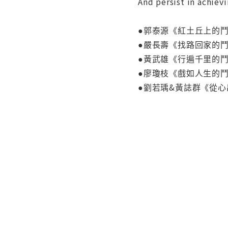
And persist in achiev
●郭泰源《紅土丘上的
●嚴長壽《找路回家的
●黃武雄《行遍千里的
●廖瓊枝《戲如人生的
●劉若瑀&黃誌群《從