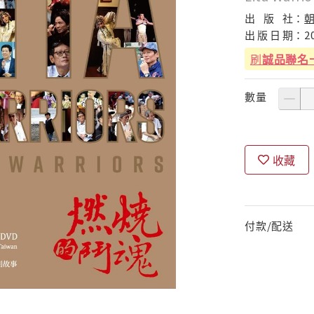
出
版
社：
出
版
日
期：
2
刷
誠品聯名
數量
收藏
付款/配送