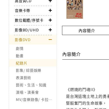
高音質CD
音樂卡帶
數位載體/序號卡
影像BD/UHD
內容簡介
影像DVD
劇情
內容簡介
動畫
紀錄片
影集/ 綜藝娛樂
表演藝術
藝術、生活、知識
《燃燒的鬥魂II》
演唱、演奏會
是台灣這塊土地上的勇
MV/音樂錄像/ 卡拉OK
堅毅奮鬥的生命故事，