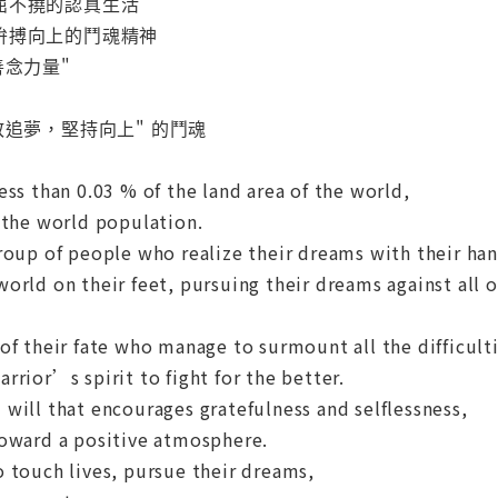
屈不撓的認真生活
拚搏向上的鬥魂精神
善念力量"
敢追夢，堅持向上" 的鬥魂
ess than 0.03 % of the land area of the world,
 the world population.
roup of people who realize their dreams with their ha
orld on their feet, pursuing their dreams against all 
of their fate who manage to surmount all the difficultie
rrior’s spirit to fight for the better.
will that encourages gratefulness and selflessness,
toward a positive atmosphere.
 touch lives, pursue their dreams,