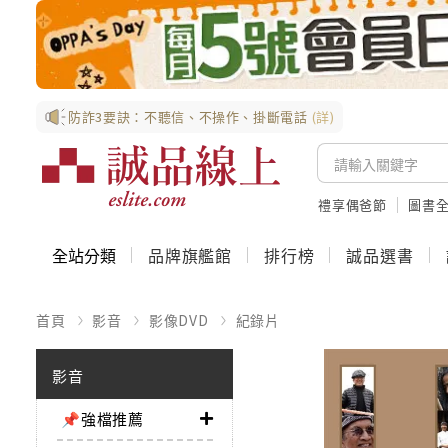
防詐3要訣：不聽信、不操作、掛斷電話
(詳)
禮享偶爸節
圖書全
全站分類
品牌旗艦館
排行榜
誠品選書
首頁
影音
影像DVD
紀錄片
影音
📌強檔推薦