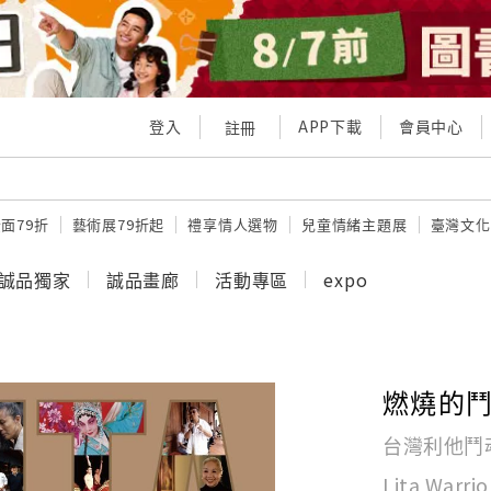
登入
APP下載
會員中心
註冊
面79折
藝術展79折起
禮享情人選物
兒童情緒主題展
臺灣文化
誠品獨家
誠品畫廊
活動專區
expo
燃燒的鬥魂 
台灣利他鬥魂系列故
Lita Warrior