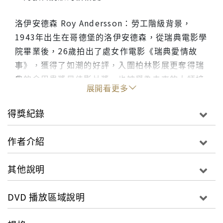
洛伊安德森 Roy Andersson：勞工階級背景，
1943年出生在哥德堡的洛伊安德森，從瑞典電影學
院畢業後，26歲拍出了處女作電影《瑞典愛情故
事》，獲得了如潮的好評，入圍柏林影展更奪得瑞
典的金甲蟲獎最佳影片獎，也被譽為未來的大師接
展開看更多
班人，然而第二部作品《旅店怪咖》的失利讓他轉
成了廣告導演，執導超過400部廣告和兩部短片，
得獎紀錄
而在千禧年，他的人生三部曲序曲《二樓傳來的歌
聲》的風光，重新替洛伊安德森拾回了全球對他的
作者介紹
回憶，拿到坎城影展評審團獎及第二座金甲蟲最佳
影片。七年後的二部曲《啊！人生》，更是再度讓
其他說明
他拿到第三座金甲蟲最佳影片，該片更讓他在美國
影壇跟評論界獲得極大的推崇。而2014年，他終於
DVD 播放區域說明
推出了人生三部曲最終篇《鴿子在樹枝上沈思》，
這部被他譽為是巨大、深刻，具有夢幻般的幽默、