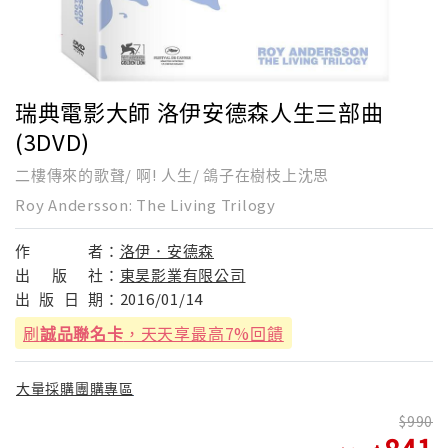
瑞典電影大師 洛伊安德森人生三部曲
(3DVD)
二樓傳來的歌聲/ 啊! 人生/ 鴿子在樹枝上沈思
Roy Andersson: The Living Trilogy
作
者：
洛伊．安德森
出
版
社：
東昊影業有限公司
出
版
日
期：
2016/01/14
刷
誠品聯名卡
，天天享最高7%回饋
大量採購團購專區
990