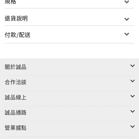
規格
悲劇與哲思，類似杜斯妥也夫斯基風格的電影，在
威尼斯影展更一舉拿下最佳影片金獅獎，堪稱年度
退貨說明
必看的大師傑作之一。
導演的人生三部曲總共橫跨14年的時間完成，無論在任
付款/配送
何年代或使用何種媒介拍攝，他有如身負使命般替這些
象徵一般市井小民的「小人物」們發聲，以小見大的故
事題材貫穿他所有作品，著實引起觀眾共鳴。
關於誠品
合作洽談
《二樓傳來的歌聲》
誠品線上
Songs From The Second Floor
★ 坎城影展 評審團獎
誠品通路
★ 挪威國際影展 影評人獎
★ 瑞典金甲蟲獎 最佳影片、導演、攝影、劇本
營業據點