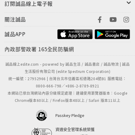
《二樓傳來的歌聲》是洛伊安德森暌違影壇二十五
訂閱誠品線上電子報
年後，重新復出轟動國際的代表作。經濟蕭條的灰
暗城市裡，街道被車子塞得水泄不通，城市裡的人
關注誠品
們神情呆滯地上演著一幕幕既可悲又荒誕殘酷的情
誠品APP
節：在街上遊蕩的失意商人、變奏的魔術表演與奇
幻又荒謬的人生儀式等。洛伊安德森以如同超現實
內政部警政署
165全民防騙網
主義畫作般的攝影風格美學，與面目蒼白僵硬的演
員表演，諷刺世界的喜悲，是部充滿寓言式但又傳
誠品線上eslite.com - powered by 誠品生活 / 誠品書店 / 誠品物流 | 誠品
來動人迴響的傑作。
生活股份有限公司 (eslite Spectrum Corporation)
統一編號：27952966 | 台灣台北市信義區松德路204號B1 服務電話：
0800-666-798／+886-2-8789-8921
《啊！人生》
本網站已依台灣網站內容分級規定處理｜建議使用瀏覽器版本：Google
You, The Living
Chrome版本60以上 / Firefox版本48以上 / Safari 版本11以上
★坎城影展 一種注目競賽片
Passkey Pledge
★芝加哥影展 最佳導演
★ 瑞典金甲蟲獎 最佳影片、導演、劇本
資通安全管理系統榮獲
★ 美國舊金山影評人協會 最佳外語片