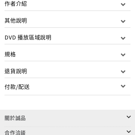
作者介紹
愛蓮娜跟安東尼雨天相逢，正所謂不打不相識，兩
人從裡到外、從頭到尾都表現出天差地遠的個性，
其他說明
無論是性格、人生價值觀、甚有交友態度，都有著
DVD 播放區域說明
極大的落差。但是，他們卻對彼此有著致命的吸引
力。
規格
雖然愛蓮娜已經有一個未婚夫，但突然間她生命中
的遊戲規則有了180度的大改變，她要如何面對這
退貨說明
激盪又突如其來的感情變化？更可怕的是，安東尼
付款/配送
的未婚妻恰好也是愛蓮娜的手帕交。他們兩個在愛
情與友情間，要如何選擇?
當愛蓮娜的感情生活頻起波瀾，但是這卻不是愛蓮
關於誠品
娜生命中唯一的動盪…
合作洽談