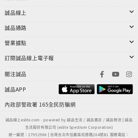
聲道：Dolby Digital 5.1
時間：111分鐘
誠品線上
螢幕比：NTSC 16:9
發音：義大利語
誠品通路
字幕：中文、英文
營業據點
級別：輔導級
區碼：3
訂閱誠品線上電子報
關注誠品
誠品APP
內政部警政署
165全民防騙網
誠品線上eslite.com - powered by 誠品生活 / 誠品書店 / 誠品物流 | 誠品
生活股份有限公司 (eslite Spectrum Corporation)
統一編號：27952966 | 台灣台北市信義區松德路204號B1 服務電話：