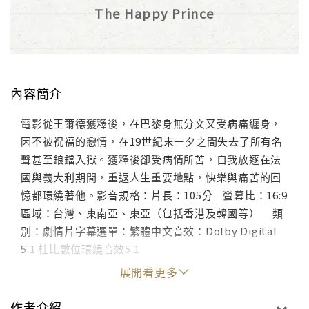
The Happy Prince
內容簡介
電影從王爾德獲釋後，在巴黎身無分文又受病痛纏身，
因不被祝福的戀情，在19世紀末一夕之間失去了所有名
聲甚至鋃鐺入獄。獲釋後卻受病情所苦，自我放逐在法
國與義大利期間，重返人生重要地點，快樂與痛苦的回
憶都環繞著他。影音規格：片長：105分 螢幕比：16:9
區域：台灣、東南亞、東亞（包括香港及韓國等） 類
別：劇情片字幕選單：繁體中文音效：Dolby Digital
5.1 杜比數位環繞音效5.1
展開看更多
作者介紹