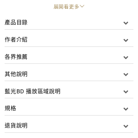
動的力量，成為一世代的文學文化資產。如此以
展開看更多
來，這些文學才有可能永留人心，如火炬不朽不
滅，重燃出新一波的書寫復興。
產品目錄
繼2011年推出六位以臺灣為主的文壇大家，《他們
作者介紹
在島嶼寫作》第二系列這次跨越海峽、連結另一座
島嶼香港，由七位中新世代精銳導演鄧勇星、齊
各界推薦
怡、劉佩怡、王婉柔、陳懷恩、陳果、黃勁輝，以
電影的語言，重新詮釋紀錄台港七位重要的文學大
其他說明
師：劉以鬯、洛夫、瘂弦、林文月、白先勇、西
西、也斯，生命與創作的歷程。
藍光BD 播放區域說明
◎《我城》2015香港電影節觀摩片 西西：《我
規格
城》My City 才女西西自五○年代起開始寫作，作
品涵蓋詩、影評、劇本、小說、散文、以及百科全
退貨說明
書式的圖文創新書寫。半世紀以來創作不輟，駕馭