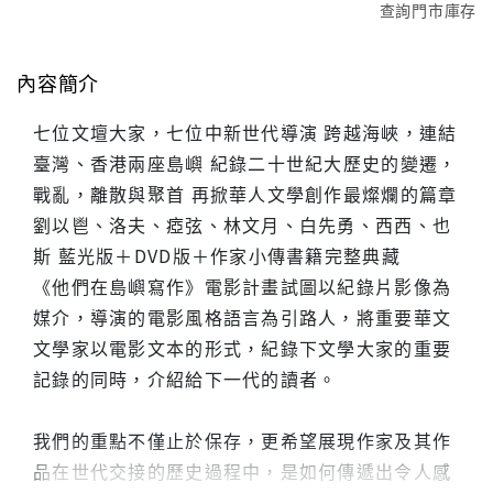
查詢門市庫存
內容簡介
七位文壇大家，七位中新世代導演 跨越海峽，連結
臺灣、香港兩座島嶼 紀錄二十世紀大歷史的變遷，
戰亂，離散與聚首 再掀華人文學創作最燦爛的篇章
劉以鬯、洛夫、瘂弦、林文月、白先勇、西西、也
斯 藍光版＋DVD版＋作家小傳書籍完整典藏
《他們在島嶼寫作》電影計畫試圖以紀錄片影像為
媒介，導演的電影風格語言為引路人，將重要華文
文學家以電影文本的形式，紀錄下文學大家的重要
記錄的同時，介紹給下一代的讀者。
我們的重點不僅止於保存，更希望展現作家及其作
品在世代交接的歷史過程中，是如何傳遞出令人感