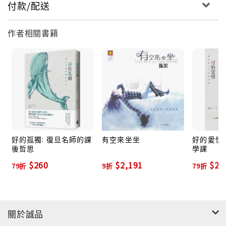
自如文字後頭，始終保持自在的天真與洞見。
付款/配送
導演陳果隨著西西作品裏的視野，描繪作家的寫作
生活：土瓜灣的家、散步的社區、童年的花墟、馬
作者相關書籍
頭角碼頭、美麗大廈、天台上的曬衣架與天線、即
將消失的照相館與冰室……西西多樣的文體結構及
敏銳的城市洞察，隨著鏡頭推拉、搖攀、碎剪及拼
貼，一一在影像敘事中或隱或顯、眷戀且多義地表
現出來。
當片中奇特的人型布偶：長頸女子、熊男子意味深
長地相會與凝視，隱喻作家筆下人物永恆存在於香
好的孤獨: 復旦名師的課
有空來坐坐
好的愛情:
港街巷，當城裏的老店一家家消失，文學裏的情感
後哲思
學課
與探觸，便成為映照現實的永恆。
$260
$2,191
$27
79折
9折
79折
關於誠品