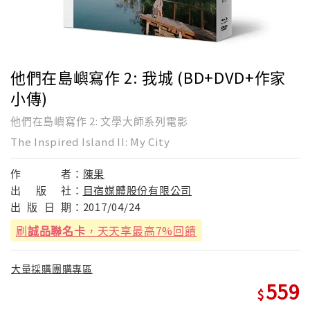
他們在島嶼寫作 2: 我城 (BD+DVD+作家
小傳)
他們在島嶼寫作 2: 文學大師系列電影
The Inspired Island II: My City
作
者：
陳果
出
版
社：
目宿媒體股份有限公司
出
版
日
期：
2017/04/24
刷
誠品聯名卡
，天天享最高7%回饋
大量採購團購專區
559