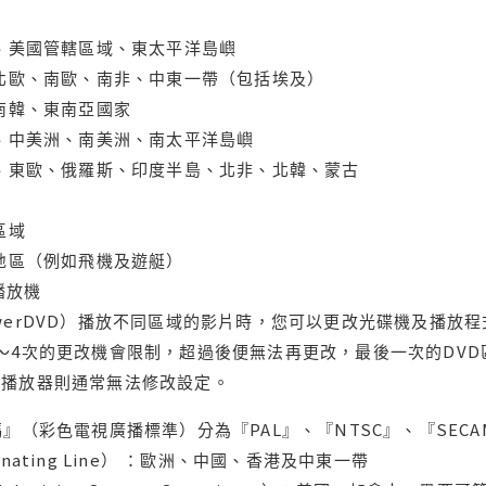
大、美國管轄區域、東太平洋島嶼
、北歐、南歐、南非、中東一帶（包括埃及）
、南韓、東南亞國家
蘭、中美洲、南美洲、南太平洋島嶼
亞、東歐、俄羅斯、印度半島、北非、北韓、蒙古
區域
轄地區（例如飛機及遊艇）
域播放機
werDVD）播放不同區域的影片時，您可以更改光碟機及播放
～4次的更改機會限制，超過後便無法再更改，最後一次的DV
用播放器則通常無法修改設定。
』（彩色電視廣播標準）分為『PAL』、『NTSC』、『SECA
ternating Line） ：歐洲、中國、香港及中東一帶