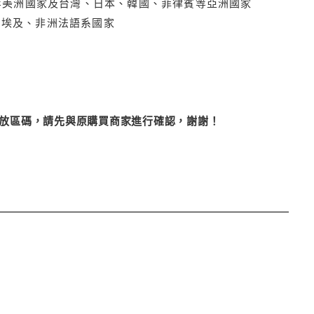
拿大、墨西哥等美洲國家及台灣、日本、韓國、菲律賓等亞洲國家
俄羅斯、埃及、非洲法語系國家
改播放區碼，請先與原購買商家進行確認，謝謝！