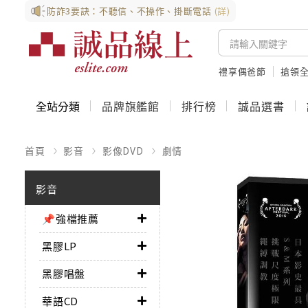
防詐3要訣：不聽信、不操作、掛斷電話
(詳)
禮享偶爸節
搶領全
全站分類
品牌旗艦館
排行榜
誠品選書
首頁
影音
影像DVD
劇情
影音
📌強檔推薦
黑膠LP
黑膠唱盤
華語CD