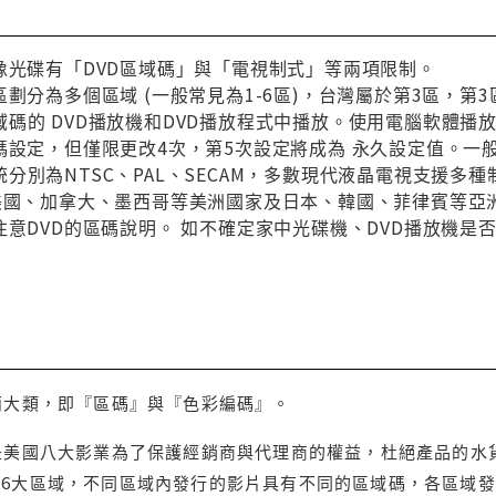
像光碟有「DVD區域碼」與「電視制式」等兩項限制。
區劃分為多個區域 (一般常見為1-6區)，台灣屬於第3區，
碼的 DVD播放機和DVD播放程式中播放。使用電腦軟體播
碼設定，但僅限更改4次，第5次設定將成為 永久設定值。一
分別為NTSC、PAL、SECAM，多數現代液晶電視支援多
與美國、加拿大、墨西哥等美洲國家及日本、韓國、菲律賓等亞
注意DVD的區碼說明。 如不確定家中光碟機、DVD播放機是
兩大類，即『區碼』與『色彩編碼』。
是美國八大影業為了保護經銷商與代理商的權益，杜絕產品的水
6大區域，不同區域內發行的影片具有不同的區域碼，各區域發