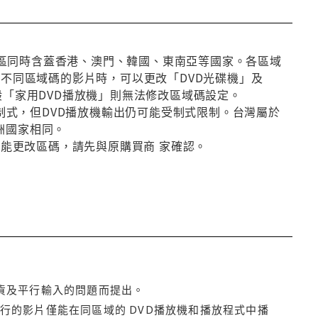
第3區同時含蓋香港、澳門、韓國、東南亞等國家。各區域
放不同區域碼的影片時，可以更改「DVD光碟機」及
般「家用DVD播放機」則無法修改區域碼設定。
種制式，但DVD播放機輸出仍可能受制式限制。台灣屬於
洲國家相同。
否能更改區碼，請先與原購買商 家確認。
貨及平行輸入的問題而提出。
行的影片僅能在同區域的 DVD播放機和播放程式中播