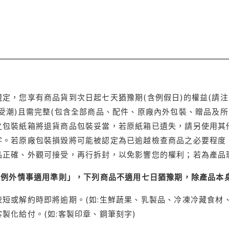
定，您享有商品貨到次日起七天猶豫期(含例假日)的權益(請
受潮)且需完整(包含全部商品、配件、原廠內外包裝、贈品及所
之包裝紙箱將退貨商品包裝妥當，若原紙箱已遺失，請另使用其
字。若原廠包裝損毀將可能被認定為已逾越檢查商品之必要程度，
品正確、外觀可接受，再行拆封，以免影響您的權利；若為產品
理例外情事適用準則」，下列商品不適用七日猶豫期，除產品本
短或解約時即將逾期。(如:生鮮蔬果、乳製品、冷凍冷藏食材、
製化給付。(如:客製印章、鋼筆刻字)