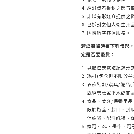
經消費者拆封之影音
非以有形媒介提供之數
已拆封之個人衛生用品
國際航空客運服務。
若您退貨時有下列情形，
定是否要退貨：
以數位或電磁紀錄形式
耗材(包含但不限於墨
衣飾鞋類/寢具/織品
或經剪標或下水或商
食品、美容/保養用
限於瓶蓋、封口、封膜
保護袋、配件紙箱、
家電、3C、畫作、