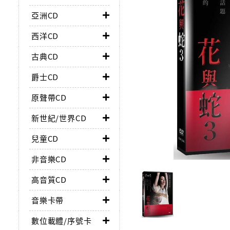
亞洲CD
西洋CD
古典CD
爵士CD
原聲帶CD
新世紀/世界CD
兒童CD
非音樂CD
高音質CD
音樂卡帶
數位載體/序號卡