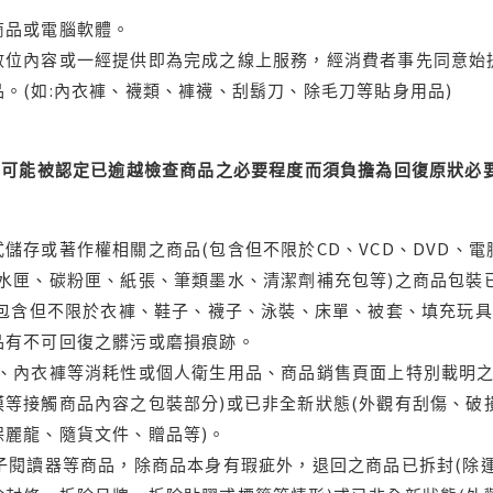
商品或電腦軟體。
位內容或一經提供即為完成之線上服務，經消費者事先同意始提
。(如:內衣褲、襪類、褲襪、刮鬍刀、除毛刀等貼身用品)
可能被認定已逾越檢查商品之必要程度而須負擔為回復原狀必要
儲存或著作權相關之商品(包含但不限於CD、VCD、DVD、電
水匣、碳粉匣、紙張、筆類墨水、清潔劑補充包等)之商品包裝已
(包含但不限於衣褲、鞋子、襪子、泳裝、床單、被套、填充玩具
品有不可回復之髒污或磨損痕跡。
品、內衣褲等消耗性或個人衛生用品、商品銷售頁面上特別載明之
等接觸商品內容之包裝部分)或已非全新狀態(外觀有刮傷、破
保麗龍、隨貨文件、贈品等)。
電子閱讀器等商品，除商品本身有瑕疵外，退回之商品已拆封(除