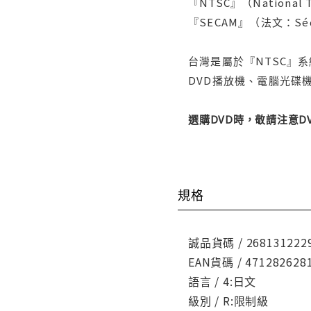
『NTSC』（Nationa
『SECAM』（法文：Séq
台灣是屬於『NTSC』
DVD播放機、電腦光碟機
選購DVD時，敬請注意
規格
誠品貨碼 / 268131222
EAN貨碼 / 471282628
語言 / 4:日文
級別 / R:限制級