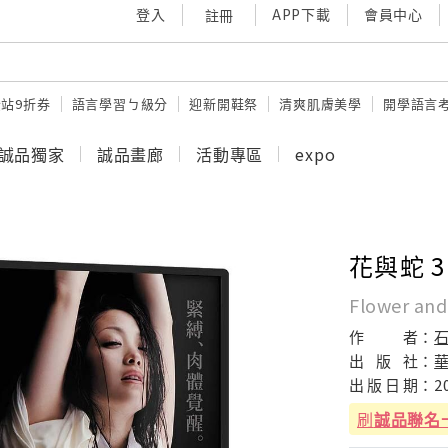
登入
APP下載
會員中心
註冊
站9折券
語言學習ㄅ級分
迎新開鞋祭
清爽肌膚美學
開學語言
誠品獨家
誠品畫廊
活動專區
expo
花與蛇 3
Flower and
作
者：
出
版
社：
出
版
日
期：
2
刷
誠品聯名