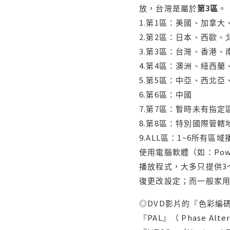
放，台灣是屬於
第3區
。
1.第1區：美國、加拿
2.第2區：日本、西歐
3.第3區：台灣、香港
4.第4區：澳洲、紐西
5.第5區：中亞、西北
6.第6區：中國
7.第7區：暫時未有指定
8.第8區：特別國際管
9.ALL區：1~6所有區
使用電腦軟體（如：Po
播放程式，大多只提供3
復更改設定；而一般家
◎DVD影片的『色彩編碼
『PAL』（ Phase Al