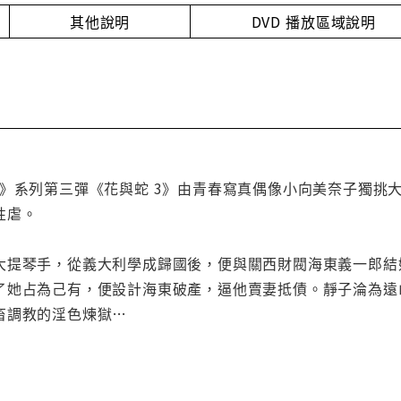
其他說明
DVD 播放區域說明
蛇》系列第三彈《花與蛇 3》由青春寫真偶像小向美奈子獨挑
性虐。
大提琴手，從義大利學成歸國後，便與關西財閥海東義一郎結
了她占為己有，便設計海東破產，逼他賣妻抵債。靜子淪為遠
畜調教的淫色煉獄…