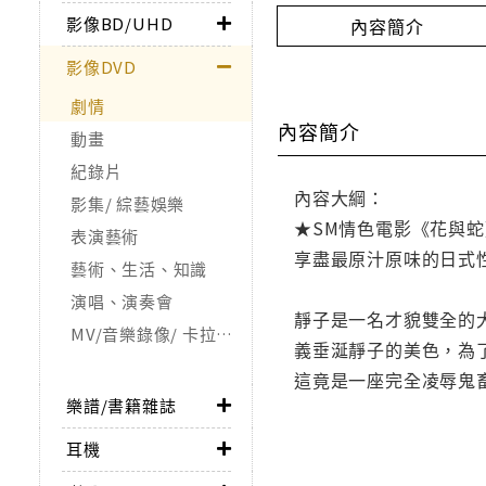
影像BD/UHD
內容簡介
影像DVD
劇情
內容簡介
動畫
紀錄片
內容大綱：
影集/ 綜藝娛樂
★SM情色電影《花與
表演藝術
享盡最原汁原味的日式
藝術、生活、知識
演唱、演奏會
靜子是一名才貌雙全的
MV/音樂錄像/ 卡拉OK
義垂涎靜子的美色，為
這竟是一座完全凌辱鬼
樂譜/書籍雜誌
耳機