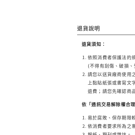
退貨說明
退貨須知：
依照消費者保護法的規
(不得有刮傷、破損、
請您以送貨廠商使用
上黏貼紙張或書寫文
退費；請您先確認商
依「通訊交易解除權合
易於腐敗、保存期限較
依消費者要求所為之客
報紙、期刊或雜誌。