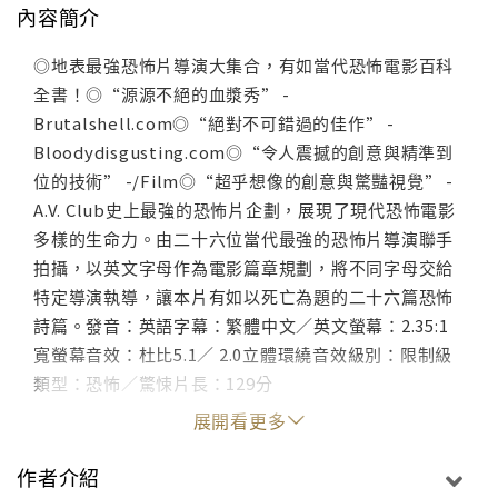
內容簡介
◎地表最強恐怖片導演大集合，有如當代恐怖電影百科
全書！◎“源源不絕的血漿秀” -
Brutalshell.com◎“絕對不可錯過的佳作” -
Bloodydisgusting.com◎“令人震撼的創意與精準到
位的技術” -/Film◎“超乎想像的創意與驚豔視覺” -
A.V. Club史上最強的恐怖片企劃，展現了現代恐怖電影
多樣的生命力。由二十六位當代最強的恐怖片導演聯手
拍攝，以英文字母作為電影篇章規劃，將不同字母交給
特定導演執導，讓本片有如以死亡為題的二十六篇恐怖
詩篇。發音：英語字幕：繁體中文／英文螢幕：2.35:1
寬螢幕音效：杜比5.1／ 2.0立體環繞音效級別：限制級
類型：恐怖／驚悚片長：129分
展開看更多
作者介紹