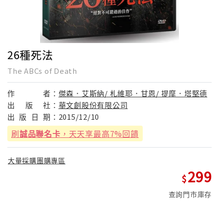
26種死法
The ABCs of Death
作
者：
傑森．艾斯納/ 札維耶．甘恩/ 提摩．塔堅德
出
版
社：
華文創股份有限公司
出
版
日
期：
2015/12/10
刷
誠品聯名卡
，天天享最高7%回饋
大量採購團購專區
299
查詢門市庫存