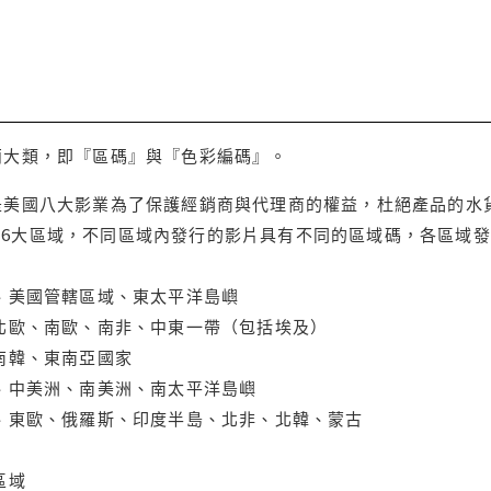
兩大類，即『區碼』與『色彩編碼』。
是美國八大影業為了保護經銷商與代理商的權益，杜絕產品的水
6大區域，不同區域內發行的影片具有不同的區域碼，各區域發
大、美國管轄區域、東太平洋島嶼
、北歐、南歐、南非、中東一帶（包括埃及）
、南韓、東南亞國家
蘭、中美洲、南美洲、南太平洋島嶼
亞、東歐、俄羅斯、印度半島、北非、北韓、蒙古
區域