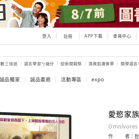
登入
APP下載
會員中心
註冊
點數三倍送
語言學習ㄅ級分
迎新開鞋祭
清爽肌膚美學
開學語言
誠品獨家
誠品畫廊
活動專區
expo
愛慾家
Omnivores
作
者：