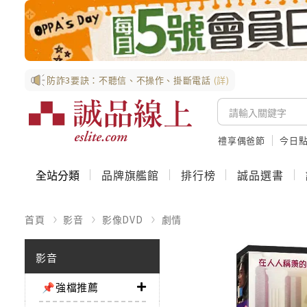
防詐3要訣：不聽信、不操作、掛斷電話
(詳)
禮享偶爸節
今日
全站分類
品牌旗艦館
排行榜
誠品選書
首頁
影音
影像DVD
劇情
影音
📌強檔推薦