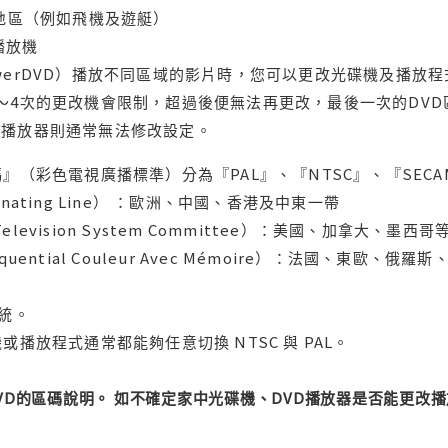
轄地區（例如飛機及遊艇）
域播放機
werDVD）播放不同區域的影片時，您可以更改光碟機及播放
～4次的更改機會限制，超過後便無法再更改，最後一次的DV
用播放器則通常無法修改設定。
』（彩色電視廣播標準）分為『PAL』、『NTSC』、『SECA
ternating Line） ：歐洲、中國、香港及中東一帶
l Television System Committee）：美國、加
uential Couleur Avec Mémoire）：法國、東歐、
系統。
或播放程式通常都能夠任意切換 NTSC 與 PAL。
DVD的區碼說明。 如不確定家中光碟機、DVD播放器是否能更