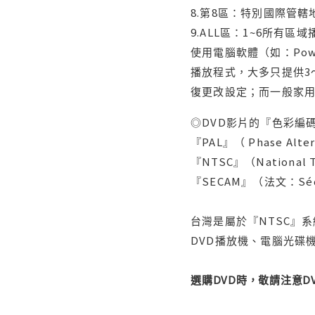
8.第8區：特別國際管
9.ALL區：1~6所有區
使用電腦軟體（如：Po
播放程式，大多只提供3
復更改設定；而一般家
◎DVD影片的『色彩編碼
『PAL』（ Phase Al
『NTSC』（Nationa
『SECAM』（法文：Séq
台灣是屬於『NTSC』
DVD播放機、電腦光碟機
選購DVD時，敬請注意