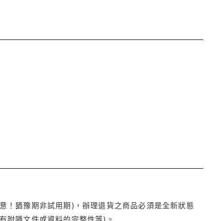
注意！猶豫期非試用期)，辦理退貨之商品必須是全新狀態
有附隨文件或資料的完整性等)。