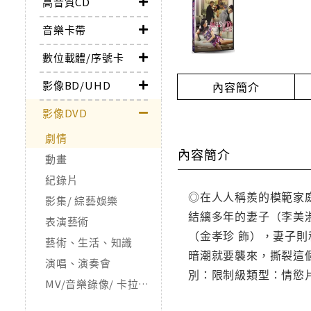
高音質CD
音樂卡帶
數位載體/序號卡
影像BD/UHD
內容簡介
影像DVD
劇情
內容簡介
動畫
紀錄片
◎在人人稱羨的模範家
影集/ 綜藝娛樂
結縭多年的妻子（李美
表演藝術
（金孝珍 飾），妻子
藝術、生活、知識
暗潮就要襲來，撕裂這個
演唱、演奏會
別：限制級類型：情慾片
MV/音樂錄像/ 卡拉OK