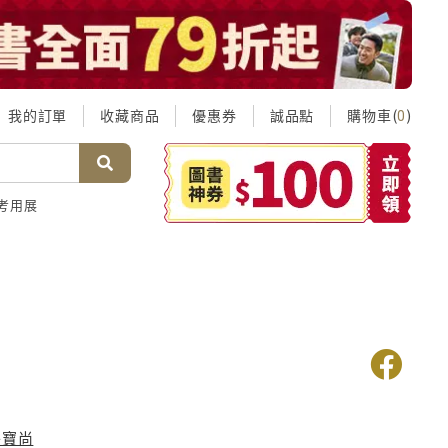
我的訂單
收藏商品
優惠券
誠品點
購物車(
)
0
考用展
族
朴寶尚