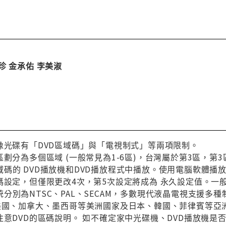
珍 金承佑 李美淑
像光碟有「DVD區域碼」與「電視制式」等兩項限制。
區劃分為多個區域 (一般常見為1-6區)，台灣屬於第3區，
碼的 DVD播放機和DVD播放程式中播放。使用電腦軟體播
碼設定，但僅限更改4次，第5次設定將成為 永久設定值。一
分別為NTSC、PAL、SECAM，多數現代液晶電視支援多
與美國、加拿大、墨西哥等美洲國家及日本、韓國、菲律賓等亞
注意DVD的區碼說明。 如不確定家中光碟機、DVD播放機是