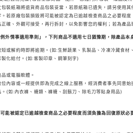
之包裝紙箱將退貨商品包裝妥當，若原紙箱已遺失，請另使用其
字。若原廠包裝損毀將可能被認定為已逾越檢查商品之必要程度，
品正確、外觀可接受，再行拆封，以免影響您的權利；若為產品
理例外情事適用準則」，下列商品不適用七日猶豫期，除產品本
短或解約時即將逾期。(如:生鮮蔬果、乳製品、冷凍冷藏食材、
製化給付。(如:客製印章、鋼筆刻字)
商品或電腦軟體。
位內容或一經提供即為完成之線上服務，經消費者事先同意始提
。(如:內衣褲、襪類、褲襪、刮鬍刀、除毛刀等貼身用品)
可能被認定已逾越檢查商品之必要程度而須負擔為回復原狀必要