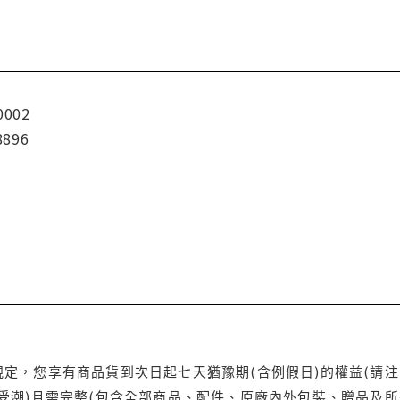
0002
8896
定，您享有商品貨到次日起七天猶豫期(含例假日)的權益(請
受潮)且需完整(包含全部商品、配件、原廠內外包裝、贈品及所