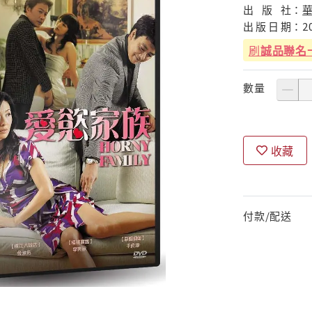
出
版
社：
出
版
日
期：
2
刷
誠品聯名
數量
收藏
付款/配送