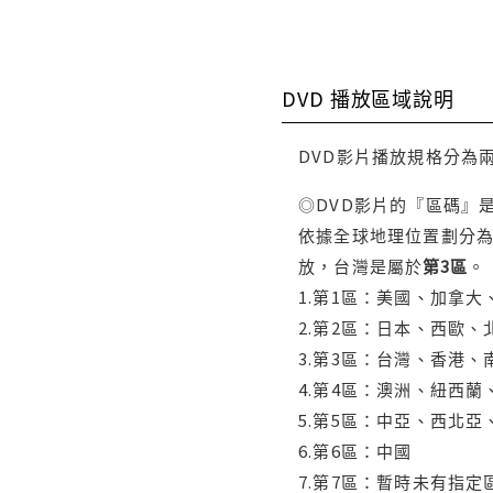
DVD 播放區域說明
DVD影片播放規格分為
◎DVD影片的『區碼』
依據全球地理位置劃分為
放，台灣是屬於
第3區
。
1.第1區：美國、加拿
2.第2區：日本、西歐
3.第3區：台灣、香港
4.第4區：澳洲、紐西
5.第5區：中亞、西北
6.第6區：中國
7.第7區：暫時未有指定