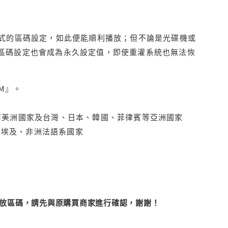
程式的區碼設定，如此便能順利播放；但不論是光碟機或
D區碼設定也會成為永久設定值，即使重灌系統也無法恢
M』。
拿大、墨西哥等美洲國家及台灣、日本、韓國、菲律賓等亞洲國家
俄羅斯、埃及、非洲法語系國家
改播放區碼，請先與原購買商家進行確認，謝謝！