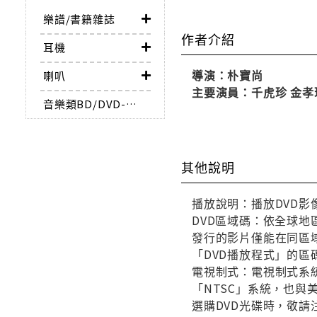
樂譜/書籍雜誌
作者介紹
耳機
導演：朴寶尚
喇叭
主要演員：千虎珍 金孝
音樂類BD/DVD-AUDIO
其他說明
播放說明：播放DVD影
DVD區域碼：依全球地
發行的影片僅能在同區域
「DVD播放程式」的區
電視制式：電視制式系統
「NTSC」系統，也
選購DVD光碟時，敬請