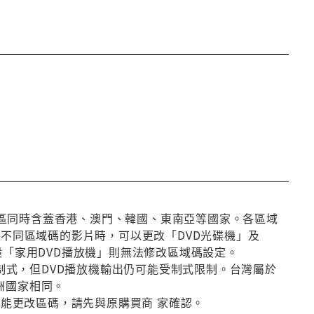
第3區同時含蓋香港、澳門、韓國、東南亞等國家。各區域
放不同區域碼的影片時，可以更改「DVD光碟機」及
般「家用DVD播放機」則無法修改區域碼設定。
種制式，但DVD播放機輸出仍可能受制式限制。台灣屬於
洲國家相同。
否能更改區碼，請先與原購買商 家確認。