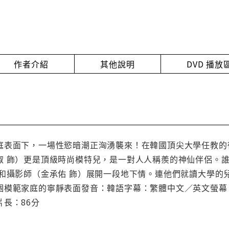
作者介紹
其他說明
DVD 播
庭表面下，一場性慾暗潮正洶湧襲來！在韓國頂尖大學任教的
淑 飾）更是頂級時尚模特兒，是一對人人稱羨的神仙伴侶。誰
則和攝影師（金承佑 飾）展開一段地下情。連他們就讀大學的
模範家庭的寧靜表面發音：韓語字幕：繁體中文／英文螢幕：2.3
長：86分