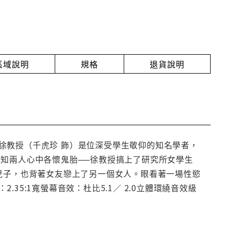
放區域說明
規格
退貨說明
徐教授（千虎珍 飾）是位深受學生敬仰的知名學者，
知兩人心中各懷鬼胎──徐教授搞上了研究所女學生
兒子，也背著女友戀上了另一個女人。眼看著一場性慾
5:1寬螢幕音效：杜比5.1／ 2.0立體環繞音效級