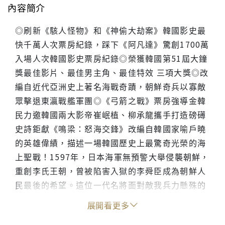
內容簡介
◎刷新《駭人怪物》和《神偷大劫案》韓國影史最
快千萬人次票房紀錄，踩下《阿凡達》驚創1700萬
入場人次韓國影史票房紀錄◎榮獲韓國第51屆大鐘
獎最佳影片、最佳男主角、最佳特效 三項大獎◎改
編自近代亞洲史上著名海戰奇蹟，朝鮮奇兵以寡敵
眾擊退東瀛戰艦軍團◎《弓箭之戰》票房強導金韓
民力邀韓國兩大影帝崔岷植、柳承龍攜手打造磅礡
史詩鉅獻《鳴梁：怒海交鋒》改編自韓國家喻戶曉
的英雄偉績，描述一場韓國歷史上最驚奇光榮的海
上聖戰！1597年，日本海軍無預警大舉侵襲朝鮮，
重創李氏王朝，曾被陷害入獄的李舜臣成為朝鮮人
民最後的希望。這位一代名將面對敵我兵力懸殊的
絕對劣勢卻仍未喪志，且看李舜臣如何凝聚民心、
展開看更多
施展妙計，活用僅存的12艘軍艦，誘敵進入地勢凶