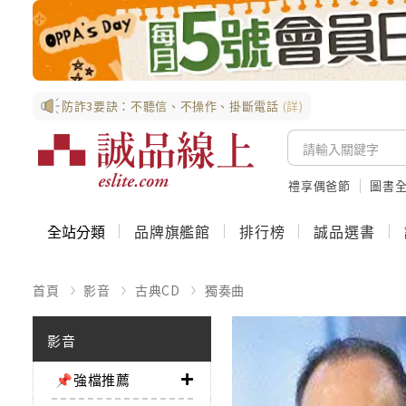
防詐3要訣：不聽信、不操作、掛斷電話
(詳)
禮享偶爸節
圖書全
全站分類
品牌旗艦館
排行榜
誠品選書
首頁
影音
古典CD
獨奏曲
影音
📌強檔推薦