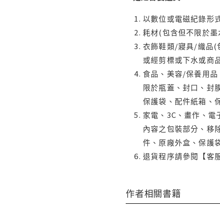
以數位或電磁紀錄形式
耗材(包含但不限於墨
衣飾鞋類/寢具/織品
或經剪標或下水或商
食品、美容/保養用
限於瓶蓋、封口、封膜
保護袋、配件紙箱、
家電、3C、畫作、
內容之包裝部分、移除
件、原廠外盒、保護
退貨程序請參閱【客
作者相關書籍