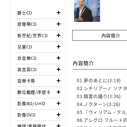
爵士CD
原聲帶CD
內容簡介
新世紀/世界CD
兒童CD
非音樂CD
內容簡介
高音質CD
01.夢のあとに(3:18)
音樂卡帶
02.シチリアーノ ソナタBW
數位載體/序號卡
03.精霊の踊り(3:36)
影像BD/UHD
04.ノクターン(3:26)
05.『ウィリアム・テル
影像DVD
06.アレグロ フルート四重
樂譜/書籍雜誌