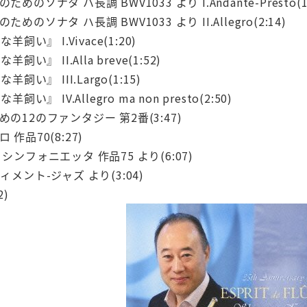
のソナタ ハ長調 BWV1033 より I.Andante-Presto(1:
のソナタ ハ長調 BWV1033 より II.Allegro(2:14)
羊飼い』 I.Vivace(1:20)
飼い』 II.Alla breve(1:52)
飼い』 III.Largo(1:15)
い』 IV.Allegro ma non presto(2:50)
の12のファンタジー 第2番(3:47)
作品70(8:27)
シンフォニエッタ 作品75 より(6:07)
ィメント-ジャズ より(3:04)
2)