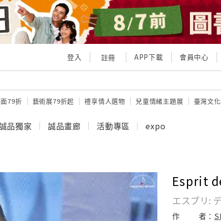
登入
APP下載
會員中心
註冊
面79折
藝術展79折起
禮享情人選物
兒童情緒主題展
臺灣文化
誠品獨家
誠品畫廊
活動專區
expo
Esprit d
エスプリ: 
作
者：
S