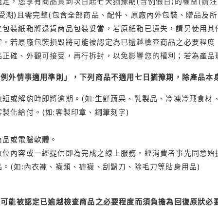
定，您享有商品貨到次日起七天猶豫期(含例假日)的權益(請
受潮)且需完整(包含全部商品、配件、原廠內外包裝、贈品及所
之包裝紙箱將退貨商品包裝妥當，若原紙箱已遺失，請另使用其
字。若原廠包裝損毀將可能被認定為已逾越檢查商品之必要程度，
品正確、外觀可接受，再行拆封，以免影響您的權利；若為產品
理例外情事適用準則」，下列商品不適用七日猶豫期，除產品本
短或解約時即將逾期。(如:生鮮蔬果、乳製品、冷凍冷藏食材、
製化給付。(如:客製印章、鋼筆刻字)
商品或電腦軟體。
位內容或一經提供即為完成之線上服務，經消費者事先同意始提
。(如:內衣褲、襪類、褲襪、刮鬍刀、除毛刀等貼身用品)
可能被認定已逾越檢查商品之必要程度而須負擔為回復原狀必要