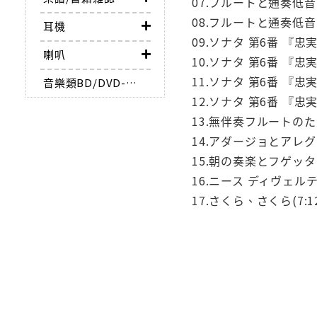
07.フルートと通奏低音のため
08.フルートと通奏低音のため
耳機
09.ソナタ 第6番 『忠実な
喇叭
10.ソナタ 第6番 『忠実な羊
11.ソナタ 第6番 『忠実な羊
音樂類BD/DVD-AUDIO
12.ソナタ 第6番 『忠実な羊飼
13.無伴奏フルートのため
14.アダージョとアレグロ 
15.朝の奏楽とフゲッタ 
16.ニース ディヴェルテ
17.さくら、さくら(7:1