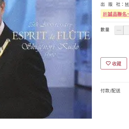
出
版
社：
M
刷
誠品聯名
數量
收藏
付款/配送