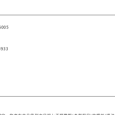
6005
3933