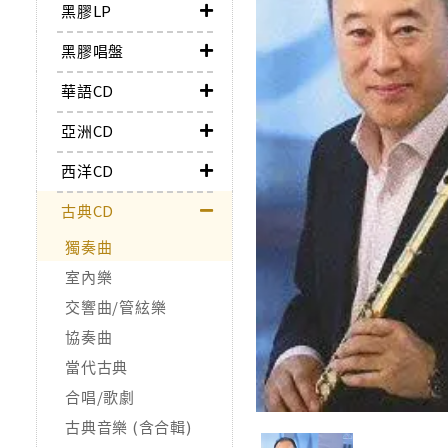
黑膠LP
黑膠唱盤
華語CD
亞洲CD
西洋CD
古典CD
獨奏曲
室內樂
交響曲/管絃樂
協奏曲
當代古典
合唱/歌劇
古典音樂 (含合輯)