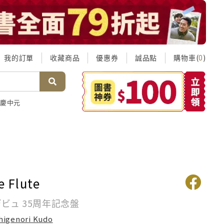
我的訂單
收藏商品
優惠券
誠品點
購物車(
)
0
慶中元
e Flute
デビュ 35周年記念盤
higenori Kudo