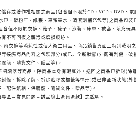
儲存或著作權相關之商品(包含但不限於CD、VCD、DVD、電
水匣、碳粉匣、紙張、筆類墨水、清潔劑補充包等)之商品包裝已
(包含但不限於衣褲、鞋子、襪子、泳裝、床單、被套、填充玩具
品有不可回復之髒污或磨損痕跡。
品、內衣褲等消耗性或個人衛生用品、商品銷售頁面上特別載明之
等接觸商品內容之包裝部分)或已非全新狀態(外觀有刮傷、破
保麗龍、隨貨文件、贈品等)。
電子閱讀器等商品，除商品本身有瑕疵外，退回之商品已拆封(除
封條、拆除吊牌、拆除貼膠或標籤等情形)或已非全新狀態(外
袋、配件紙箱、保麗龍、隨貨文件、贈品等)。
服專區→常見問題→誠品線上退貨退款】之說明。