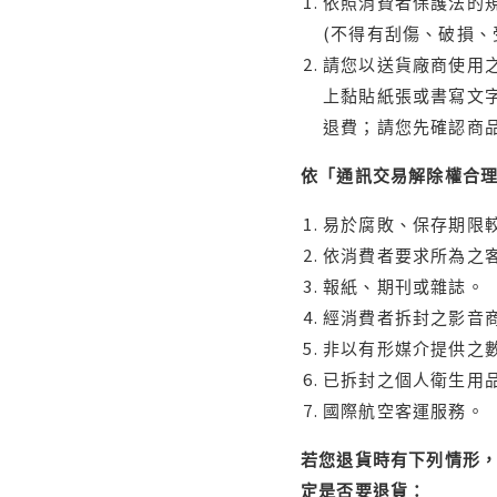
依照消費者保護法的規
(不得有刮傷、破損、
請您以送貨廠商使用
上黏貼紙張或書寫文
退費；請您先確認商
依「通訊交易解除權合
易於腐敗、保存期限較
依消費者要求所為之客
報紙、期刊或雜誌。
經消費者拆封之影音
非以有形媒介提供之數
已拆封之個人衛生用品
國際航空客運服務。
若您退貨時有下列情形，
定是否要退貨：