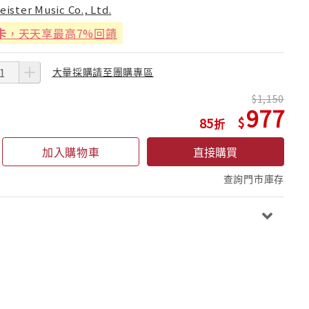
eister Music Co., Ltd.
卡
，天天享最高7%回饋
大量採購請至團購專區
1,150
977
85
加入購物車
直接購買
查詢門市庫存