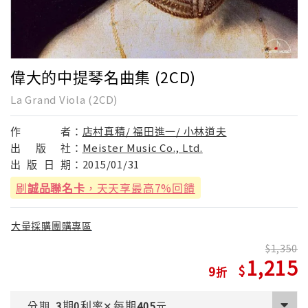
偉大的中提琴名曲集 (2CD)
La Grand Viola (2CD)
作
者：
店村真積/ 福田進一/ 小林道夫
出
版
社：
Meister Music Co., Ltd.
出
版
日
期：
2015/01/31
刷
誠品聯名卡
，天天享最高7%回饋
大量採購團購專區
1,350
1,215
9
期
利率
每期
分期
3
0
✕
405
元