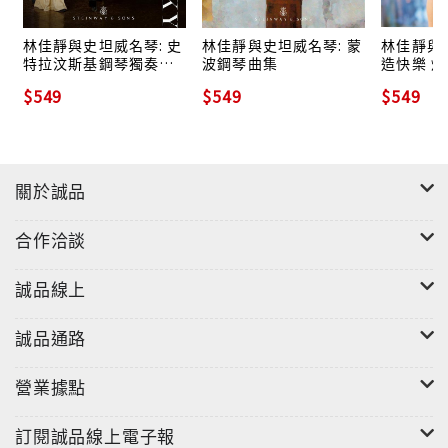
"
林佳靜與史坦威名琴: 史
林佳靜與史坦威名琴: 蒙
林佳靜與史
特拉汶斯基鋼琴獨奏作
波鋼琴曲集
造快樂 
品
$549
$549
$549
關於誠品
合作洽談
誠品線上
誠品通路
營業據點
訂閱誠品線上電子報