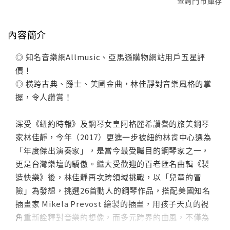
查詢門市庫存
內容簡介
◎ 知名音樂網Allmusic、亞馬遜購物網站用戶五星評
價！
◎ 橫跨古典、爵士、美國金曲，林佳靜對音樂風格的掌
握，令人讚賞！
深受《紐約時報》及鋼琴女皇阿格麗希讚譽的旅美鋼琴
家林佳靜，今年（2017）更進一步被紐約林肯中心選為
「年度傑出演奏家」，是當今最受矚目的鋼琴家之一，
更是台灣樂壇的驕傲。繼大受歡迎的百老匯名曲輯《製
造快樂》後，林佳靜再次跨領域挑戰，以「兒童的冒
險」為發想，挑選26首動人的鋼琴作品，搭配美國知名
插畫家 Mikela Prevost 繪製的插畫，用孩子天真的視
角重新詮釋對音樂的想像，而多元跨界的曲風，不僅為