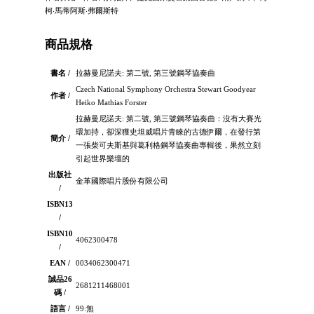
柯‧馬蒂阿斯‧弗爾斯特
商品規格
書名 /
拉赫曼尼諾夫: 第二號, 第三號鋼琴協奏曲
Czech National Symphony Orchestra Stewart Goodyear
作者 /
Heiko Mathias Forster
拉赫曼尼諾夫: 第二號, 第三號鋼琴協奏曲：沒有大賽光
環加持，卻深獲史坦威唱片青睞的古德伊爾，在發行第
簡介 /
一張柴可夫斯基與葛利格鋼琴協奏曲專輯後，果然立刻
引起世界樂壇的
出版社
金革國際唱片股份有限公司
/
ISBN13
/
ISBN10
4062300478
/
EAN /
0034062300471
誠品26
2681211468001
碼 /
語言 /
99:無