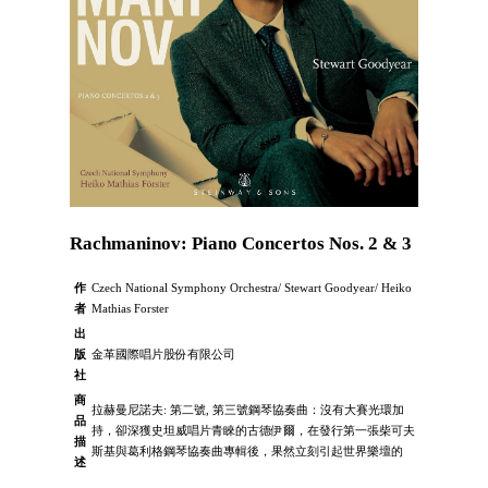
Rachmaninov: Piano Concertos Nos. 2 & 3
作
Czech National Symphony Orchestra/ Stewart Goodyear/ Heiko
者
Mathias Forster
出
版
金革國際唱片股份有限公司
社
商
拉赫曼尼諾夫: 第二號, 第三號鋼琴協奏曲：沒有大賽光環加
品
持，卻深獲史坦威唱片青睞的古德伊爾，在發行第一張柴可夫
描
斯基與葛利格鋼琴協奏曲專輯後，果然立刻引起世界樂壇的
述