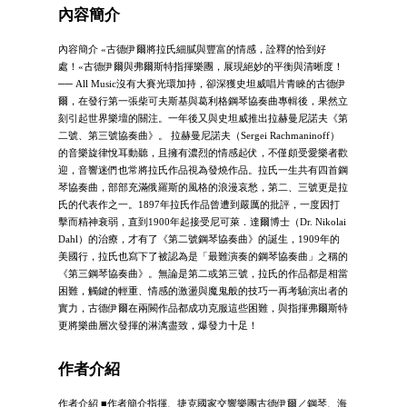
內容簡介
內容簡介 «古德伊爾將拉氏細膩與豐富的情感，詮釋的恰到好
處！«古德伊爾與弗爾斯特指揮樂團，展現絕妙的平衡與清晰度！
── All Music沒有大賽光環加持，卻深獲史坦威唱片青睞的古德伊
爾，在發行第一張柴可夫斯基與葛利格鋼琴協奏曲專輯後，果然立
刻引起世界樂壇的關注。一年後又與史坦威推出拉赫曼尼諾夫《第
二號、第三號協奏曲》。 拉赫曼尼諾夫（Sergei Rachmaninoff）
的音樂旋律悅耳動聽，且擁有濃烈的情感起伏，不僅頗受愛樂者歡
迎，音響迷們也常將拉氏作品視為發燒作品。拉氏一生共有四首鋼
琴協奏曲，部部充滿俄羅斯的風格的浪漫哀愁，第二、三號更是拉
氏的代表作之一。1897年拉氏作品曾遭到嚴厲的批評，一度因打
擊而精神衰弱，直到1900年起接受尼可萊．達爾博士（Dr. Nikolai
Dahl）的治療，才有了《第二號鋼琴協奏曲》的誕生，1909年的
美國行，拉氏也寫下了被認為是「最難演奏的鋼琴協奏曲」之稱的
《第三鋼琴協奏曲》。無論是第二或第三號，拉氏的作品都是相當
困難，觸鍵的輕重、情感的激盪與魔鬼般的技巧一再考驗演出者的
實力，古德伊爾在兩闕作品都成功克服這些困難，與指揮弗爾斯特
更將樂曲層次發揮的淋漓盡致，爆發力十足！
作者介紹
作者介紹 ■作者簡介指揮、捷克國家交響樂團古德伊爾／鋼琴、海