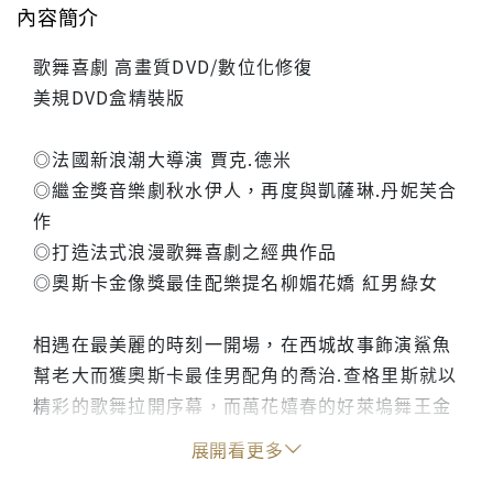
內容簡介
歌舞喜劇 高畫質DVD/數位化修復
美規DVD盒精裝版
◎法國新浪潮大導演 賈克.德米
◎繼金獎音樂劇秋水伊人，再度與凱薩琳.丹妮芙合
作
◎打造法式浪漫歌舞喜劇之經典作品
◎奧斯卡金像獎最佳配樂提名柳媚花嬌 紅男綠女
相遇在最美麗的時刻一開場，在西城故事飾演鯊魚
幫老大而獲奧斯卡最佳男配角的喬治.查格里斯就以
精彩的歌舞拉開序幕，而萬花嬉春的好萊塢舞王金
凱利也不惶多讓的滿街漫舞；被譽為法國新浪潮最
展開看更多
具原創性的導演賈克德米，繼獲金棕櫚獎的秋水伊