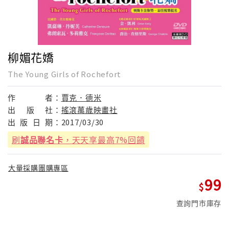
柳媚花嬌
The Young Girls of Rochefort
作
者：
賈克．德米
出
版
社：
搖滾萬歲映畫社
出
版
日
期：
2017/03/30
刷
誠品聯名卡
，天天享最高7%回饋
大量採購團購專區
99
查詢門市庫存