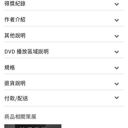
人後，再度以色彩繽紛，結合美式歌舞及法式浪漫
得獎紀錄
愛情，打造了這部影響樂來越愛你導演(Damien
Chazelle)達米恩查澤雷甚鉅的歌舞愛情喜劇。除
作者介紹
了美國二大舞王外，法國第一美女凱薩琳丹妮芙和
親姊姊弗朗索瓦多莉雅克，兩大美女分飾雙胞胎姐
其他說明
妹花、載歌載舞更是本片亮點。但即將走紅的姊姊
多莉雅克卻在本片上映數月後死於一場車禍，是唯
DVD 播放區域說明
一憾事。法國小鎮羅塞福將舉行一場嘉年華會，在
鎮上教授小朋友音樂舞蹈的漂亮雙胞胎姊妹花、金
規格
髮的迪菲娜和姊姊紅髮的索蘭芝，總是憧憬著往花
都巴黎發展。倆人心中各有夢中的理想情人，而命
退貨說明
運竟巧妙地因這場嘉年華會將二人的夢中情人引領
到小鎮上互尋彼此、卻始終擦身而過…嘉年華會已
付款/配送
結束，二人將搭主辦商的便車前往巴黎，命運之神
是否會繼續作弄...
商品相關策展