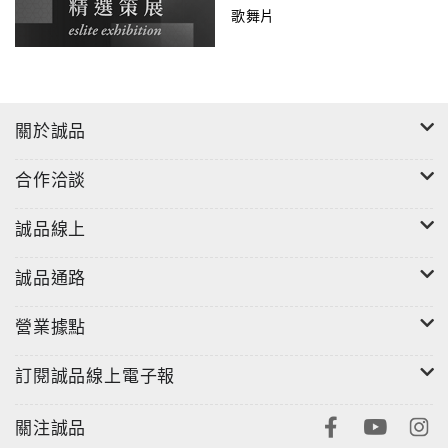
影音規格：
歌舞片
區碼：ALL區
螢幕比：2.35:1
字幕：繁體中文
發音：法語發音
關於誠品
片長：124分鐘
分級：保護級
合作洽談
誠品線上
誠品通路
營業據點
訂閱誠品線上電子報
關注誠品