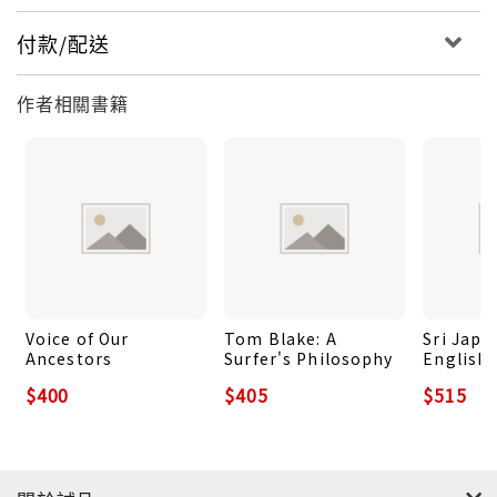
阻止胡德的再次破壞，終使Zero-X順利發射，踏上火星
之旅。經過六週漫長飛行，Zero-X已經安全降落在火星
付款/配送
上，但火星上未知的生命體已蠢蠢欲動...... Zero-X上的
五名探險隊員們將要如何安全返回地球？！雷鳥神機隊
作者相關書籍
出發！！
Voice of Our
Tom Blake: A
Sri Japji
Ancestors
Surfer's Philosophy
English 
from the
$400
$405
$515
Gurmukh