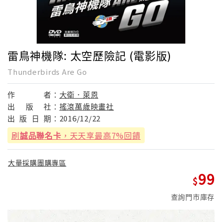
雷鳥神機隊: 太空歷險記 (電影版)
Thunderbirds Are Go
作
者：
大衛．萊恩
出
版
社：
搖滾萬歲映畫社
出
版
日
期：
2016/12/22
刷
誠品聯名卡
，天天享最高7%回饋
大量採購團購專區
99
查詢門市庫存