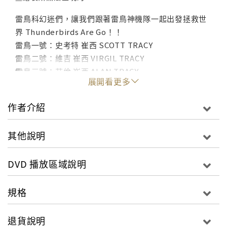
雷鳥科幻迷們，讓我們跟著雷鳥神機隊一起出發拯救世
界 Thunderbirds Are Go！！
雷鳥一號：史考特 崔西 SCOTT TRACY
雷鳥二號：維吉 崔西 VIRGIL TRACY
雷鳥三號：艾倫 崔西 ALAN TRACY
展開看更多
雷鳥四號：戈登 崔西 GORDON TRACY
雷鳥五號：約翰 崔西 JOHN TRACY
作者介紹
FAB 1：倫敦諜報員 潘妮洛普小姐 Lady Penelope
其他說明
21世紀中葉，人類首次火星登陸探險任務Zero-X太空船
即將發射，邪惡的假面人胡德當然不缺席，早已藏身於
DVD 播放區域說明
太空船內進行破壞，導致Zero-X發射失敗墜毀。二年
後，所有調查都顯示這是人為的蓄意破壞造成；第二次
火星任務即將展開，國際救援隊「雷鳥神機隊」這次打
規格
破慣例主動出擊、出面維護發射安全。在崔西家族五兄
弟和美麗的倫敦諜報員潘妮洛普小姐通力合作下，成功
退貨說明