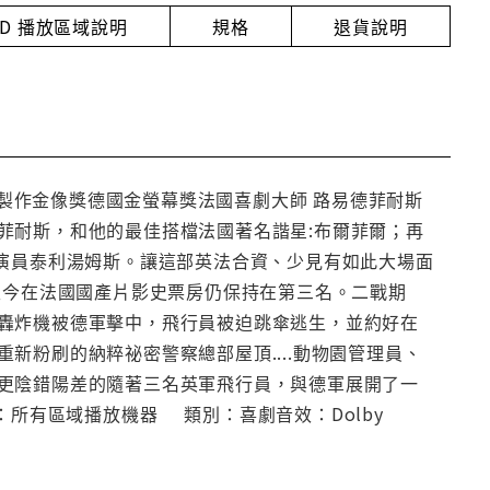
VD 播放區域說明
規格
退貨說明
佳製作金像獎德國金螢幕獎法國喜劇大師 路易德菲耐斯
菲耐斯，和他的最佳搭檔法國著名諧星:布爾菲爾；再
劇演員泰利湯姆斯。讓這部英法合資、少見有如此大場面
至今在法國國產片影史票房仍保持在第三名。二戰期
轟炸機被德軍擊中，飛行員被迫跳傘逃生，並約好在
新粉刷的納粹祕密警察總部屋頂....動物園管理員、
更陰錯陽差的隨著三名英軍飛行員，與德軍展開了一
區域：所有區域播放機器 類別：喜劇音效：Dolby