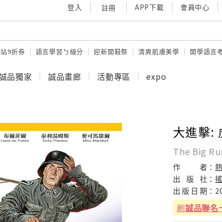
登入
APP下載
會員中心
註冊
站9折券
語言學習ㄅ級分
迎新開鞋祭
清爽肌膚美學
開學語言
誠品獨家
誠品畫廊
活動專區
expo
大進擊:
The Big R
作
者：
出
版
社：
出
版
日
期：
2
刷
誠品聯名