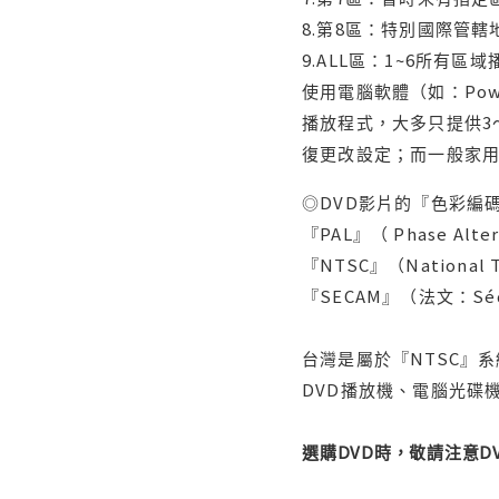
8.第8區：特別國際管
9.ALL區：1~6所有區
使用電腦軟體（如：Po
播放程式，大多只提供3
復更改設定；而一般家
◎DVD影片的『色彩編碼
『PAL』（ Phase Al
『NTSC』（Nationa
『SECAM』（法文：Séq
台灣是屬於『NTSC』
DVD播放機、電腦光碟機
選購DVD時，敬請注意