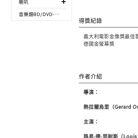
喇叭
音樂類BD/DVD-AUDIO
得獎紀錄
義大利電影金像獎最佳
德國金螢幕獎
作者介紹
導演：
熱拉爾烏里（Gerard O
主演：
路易‧德‧菲耐斯（Louis 