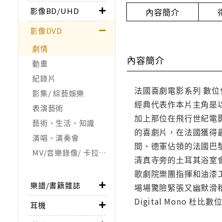
影像BD/UHD
內容簡介
影像DVD
劇情
內容簡介
動畫
紀錄片
法國喜劇電影系列 數位
影集/ 綜藝娛樂
經典代表作本片主角是
表演藝術
加上那位在飛行世紀電
藝術、生活、知識
的喜劇片，在法國獲得
演唱、演奏會
間、德軍佔領的法國巴
MV/音樂錄像/ 卡拉OK
清真寺旁的土耳其浴室會
歌劇院樂團指揮和油漆
樂譜/書籍雜誌
場場驚險緊張又幽默滑稽的
Digital Mono
耳機