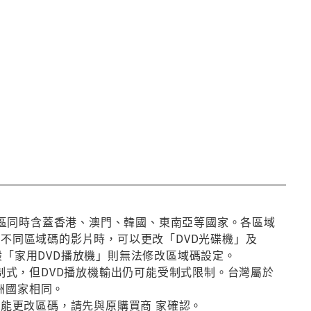
第3區同時含蓋香港、澳門、韓國、東南亞等國家。各區域
放不同區域碼的影片時，可以更改「DVD光碟機」及
般「家用DVD播放機」則無法修改區域碼設定。
種制式，但DVD播放機輸出仍可能受制式限制。台灣屬於
洲國家相同。
否能更改區碼，請先與原購買商 家確認。