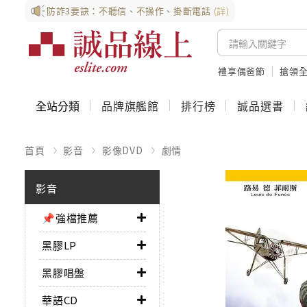
防詐3要訣：不聽信、不操作、掛斷電話
(詳)
禮享偶爸節
搶領全
全站分類
品牌旗艦館
排行榜
誠品選書
首頁
影音
影像DVD
劇情
影音
📌強檔推薦
黑膠LP
黑膠唱盤
華語CD