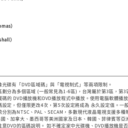
omas）
hall）
像光碟有「DVD區域碼」與「電視制式」等兩項限制。
區劃分為多個區域 (一般常見為1-6區)，台灣屬於第3區，
碼的 DVD播放機和DVD播放程式中播放。使用電腦軟體播
碼設定，但僅限更改4次，第5次設定將成為 永久設定值。一
分別為NTSC、PAL、SECAM，多數現代液晶電視支援多
與美國、加拿大、墨西哥等美洲國家及日本、韓國、菲律賓等亞
注意DVD的區碼說明。 如不確定家中光碟機、DVD播放機是