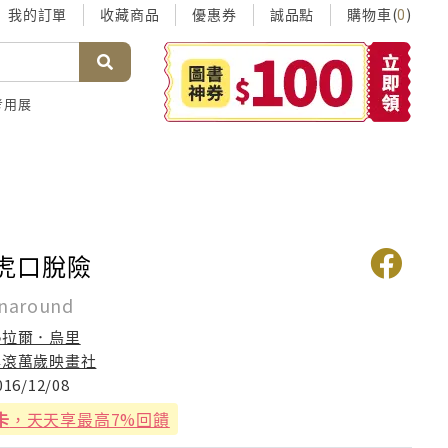
我的訂單
收藏商品
優惠券
誠品點
購物車(
)
0
考用展
 虎口脫險
unaround
熱拉爾．烏里
搖滾萬歲映畫社
016/12/08
卡
，天天享最高7%回饋