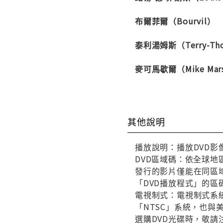
布爾菲爾（Bourvil）
泰利湯姆斯（Terry-Th
麥可馬歇爾（Mike Mars
其他說明
播放說明：播放DVD影
DVD區域碼：依全球地
發行的影片僅能在同區域
「DVD播放程式」的區
電視制式：電視制式系統
「NTSC」系統，也
選購DVD光碟時，敬請