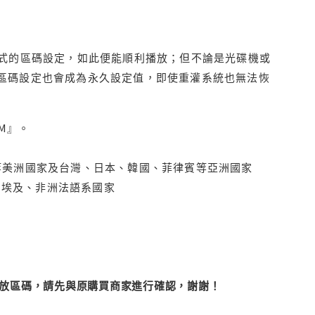
程式的區碼設定，如此便能順利播放；但不論是光碟機或
D區碼設定也會成為永久設定值，即使重灌系統也無法恢
M』。
拿大、墨西哥等美洲國家及台灣、日本、韓國、菲律賓等亞洲國家
俄羅斯、埃及、非洲法語系國家
改播放區碼，請先與原購買商家進行確認，謝謝！