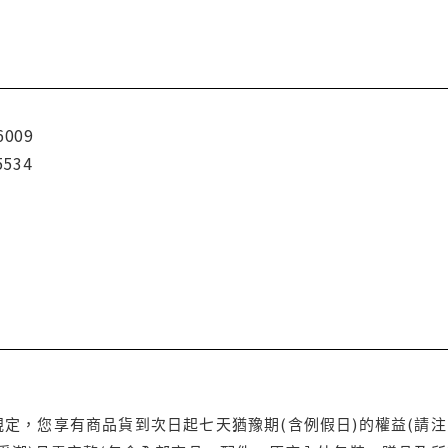
6009
5534
定，您享有商品貨到次日起七天猶豫期(含例假日)的權益(請