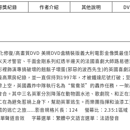
得獎紀錄
作者介紹
其他說明
D
化修復/高畫質DVD 美規DVD盒精裝版義大利電影金像獎最
以天才警官、千面金剛系列紅透半邊天的法國喜劇大師路易德
影裡飾演專搞破壞的翹鬍子壞蛋(邪惡的波西先生)的英國喜
最高票房紀錄，並一直保持到1997年，才被鐵達尼號打破；
黎上空，英國轟炸中隊執行名為“鴛鴦茶”的轟炸任務，一架
合。其中三名英軍分別降落在動物園水池、歌劇院、和正在重
工在為避免惹禍上身下，幫助英軍逃生。而樂團指揮和油漆工
逃亡之旅......影音規格片長：124 螢幕比：2.35:1
 杜比數位單聲道音效 字幕選單：繁體中文語言選單：法語發音