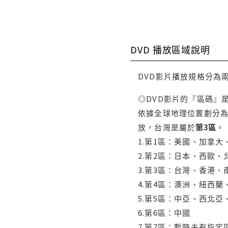
DVD 播放區域說明
DVD影片播放規格分為
◎DVD影片的『區碼』
依據全球地理位置劃分為
放，台灣是屬於
第3區
。
1.第1區：美國、加拿
2.第2區：日本、西歐
3.第3區：台灣、香港
4.第4區：澳洲、紐西
5.第5區：中亞、西北
6.第6區：中國
7.第7區：暫時未有指定