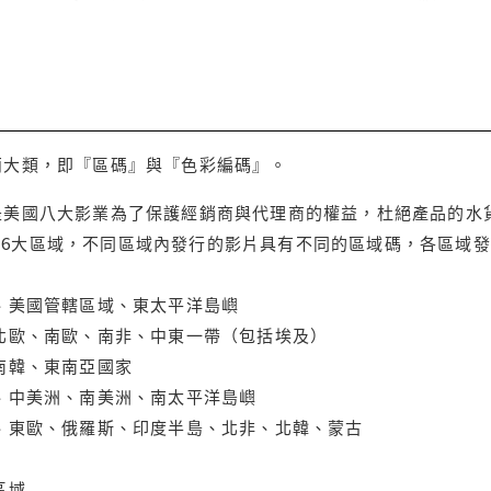
兩大類，即『區碼』與『色彩編碼』。
是美國八大影業為了保護經銷商與代理商的權益，杜絕產品的水
6大區域，不同區域內發行的影片具有不同的區域碼，各區域發
大、美國管轄區域、東太平洋島嶼
、北歐、南歐、南非、中東一帶（包括埃及）
、南韓、東南亞國家
蘭、中美洲、南美洲、南太平洋島嶼
亞、東歐、俄羅斯、印度半島、北非、北韓、蒙古
區域