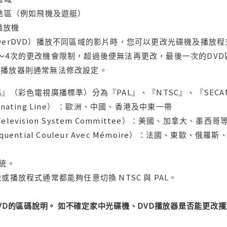
轄地區（例如飛機及遊艇）
域播放機
werDVD）播放不同區域的影片時，您可以更改光碟機及播放
～4次的更改機會限制，超過後便無法再更改，最後一次的DV
用播放器則通常無法修改設定。
』（彩色電視廣播標準）分為『PAL』、『NTSC』、『SECA
ternating Line） ：歐洲、中國、香港及中東一帶
l Television System Committee）：美國、加
uential Couleur Avec Mémoire）：法國、東歐、
系統。
或播放程式通常都能夠任意切換 NTSC 與 PAL。
DVD的區碼說明。 如不確定家中光碟機、DVD播放器是否能更