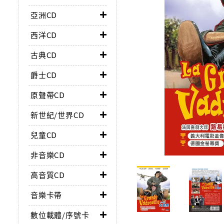
亞洲CD
西洋CD
古典CD
爵士CD
原聲帶CD
新世紀/世界CD
兒童CD
非音樂CD
高音質CD
音樂卡帶
數位載體/序號卡