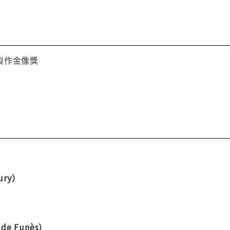
製作金像獎
ury）
de Funès）