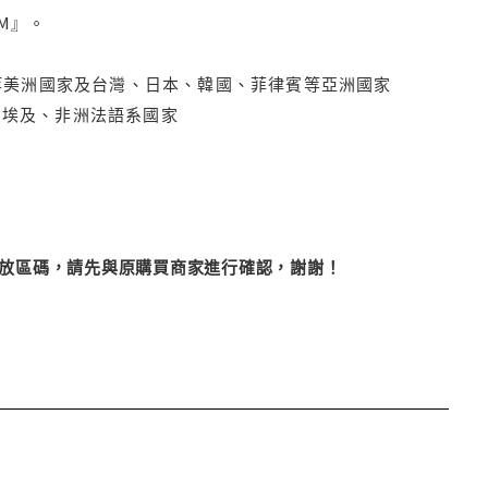
M』。
拿大、墨西哥等美洲國家及台灣、日本、韓國、菲律賓等亞洲國家
俄羅斯、埃及、非洲法語系國家
改播放區碼，請先與原購買商家進行確認，謝謝！