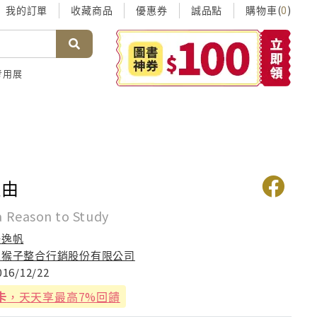
我的訂單
收藏商品
優惠券
誠品點
購物車(
)
0
考用展
理由
 a Reason to Study
楊逸帆
牽猴子整合行銷股份有限公司
016/12/22
卡
，天天享最高7%回饋