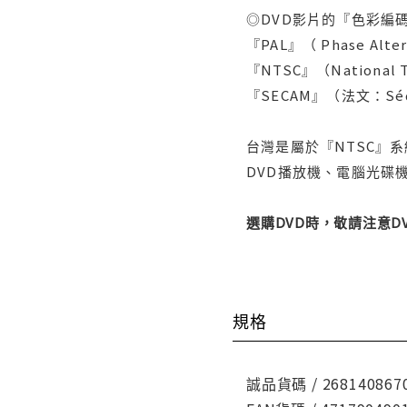
◎DVD影片的『色彩編碼
『PAL』（ Phase Al
『NTSC』（Nationa
『SECAM』（法文：Séq
台灣是屬於『NTSC』
DVD播放機、電腦光碟機
選購DVD時，敬請注意
規格
誠品貨碼 / 268140867