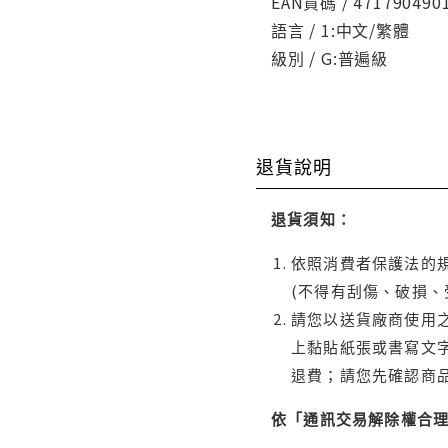
EAN貨碼 / 471790490
語言 / 1:中文/繁體
級別 / G:普遍級
退貨說明
退貨須知：
依照消費者保護法的規
(不得有刮傷、破損、
請您以送貨廠商使用
上黏貼紙張或書寫文
退費；請您先確認商
依「通訊交易解除權合