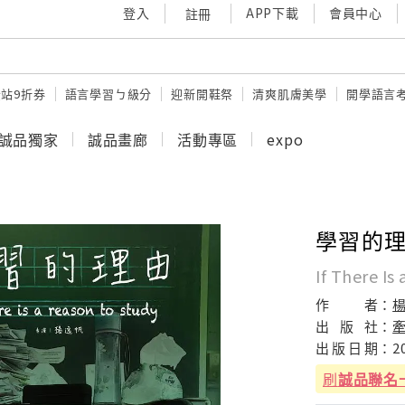
登入
APP下載
會員中心
註冊
站9折券
語言學習ㄅ級分
迎新開鞋祭
清爽肌膚美學
開學語言
誠品獨家
誠品畫廊
活動專區
expo
學習的
If There Is
作
者：
出
版
社：
出
版
日
期：
2
刷
誠品聯名