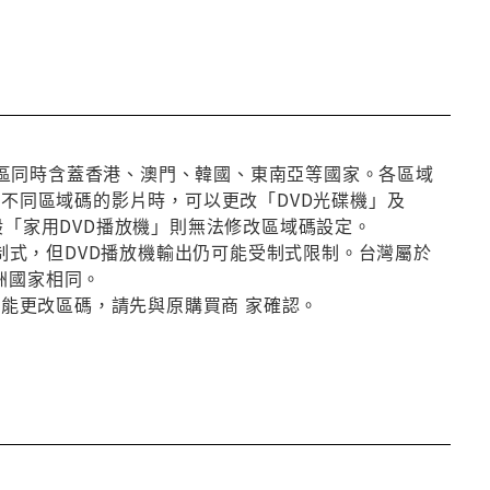
第3區同時含蓋香港、澳門、韓國、東南亞等國家。各區域
放不同區域碼的影片時，可以更改「DVD光碟機」及
般「家用DVD播放機」則無法修改區域碼設定。
種制式，但DVD播放機輸出仍可能受制式限制。台灣屬於
洲國家相同。
否能更改區碼，請先與原購買商 家確認。