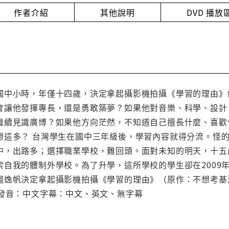
作者介紹
其他說明
DVD 播
國中小時，年僅十四歲，決定拿起攝影機拍攝《學習的理由》
會讓他發揮專長，還是勇敢築夢？如果他對音樂、科學、設計
繼續見識廣博？如果他方向茫然，不知道自己擅長什麼、喜歡
想這多？ 台灣學生在國中三年級後，學習內容就得分流。怪
中，出路多；選擇職業學校，難回頭。面對未知的明天，十五
索自我的體制外學校。為了升學，這所學校的學生卻在2009
楊逸帆決定拿起攝影機拍攝《學習的理由》（原作：不想考基
級發音：中文字幕：中文、英文、無字幕