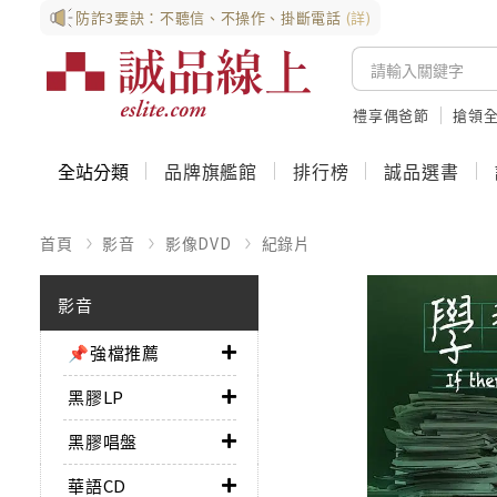
防詐3要訣：不聽信、不操作、掛斷電話
(詳)
禮享偶爸節
搶領全
全站分類
品牌旗艦館
排行榜
誠品選書
首頁
影音
影像DVD
紀錄片
影音
📌強檔推薦
黑膠LP
黑膠唱盤
華語CD