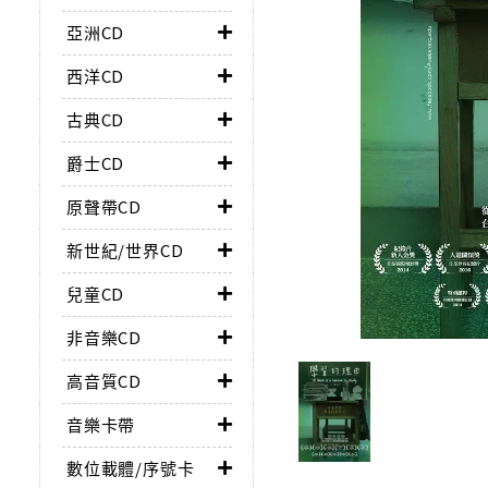
亞洲CD
西洋CD
古典CD
爵士CD
原聲帶CD
新世紀/世界CD
兒童CD
非音樂CD
高音質CD
音樂卡帶
數位載體/序號卡