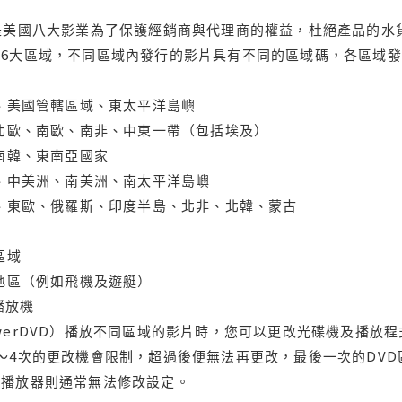
是美國八大影業為了保護經銷商與代理商的權益，杜絕產品的水
6大區域，不同區域內發行的影片具有不同的區域碼，各區域發
大、美國管轄區域、東太平洋島嶼
、北歐、南歐、南非、中東一帶（包括埃及）
、南韓、東南亞國家
蘭、中美洲、南美洲、南太平洋島嶼
亞、東歐、俄羅斯、印度半島、北非、北韓、蒙古
區域
轄地區（例如飛機及遊艇）
域播放機
werDVD）播放不同區域的影片時，您可以更改光碟機及播放
～4次的更改機會限制，超過後便無法再更改，最後一次的DV
用播放器則通常無法修改設定。