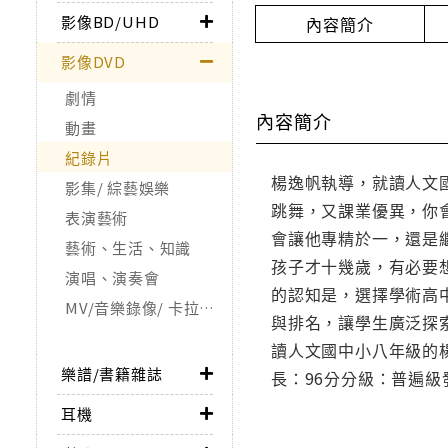
影像BD/UHD
內容簡介
影像DVD
劇情
內容簡介
動畫
紀錄片
楊逸帆執導，就讀人文
影集/ 綜藝娛樂
跳舞，又課業優異，你
表演藝術
會讓他專精於一，還是
藝術、生活、知識
孩子才十幾歲，有必要
演唱、演奏會
的認知是，選擇學術高
MV/音樂錄像/ 卡拉OK
與排名，讓學生廣泛探
讀人文國中小八年級的
樂譜/書籍雜誌
長：96分分級：普遍
耳機