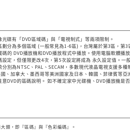
像光碟有「DVD區域碼」與「電視制式」等兩項限制。
區劃分為多個區域 (一般常見為1-6區)，台灣屬於第3區，
碼的 DVD播放機和DVD播放程式中播放。使用電腦軟體播
碼設定，但僅限更改4次，第5次設定將成為 永久設定值。一
分別為NTSC、PAL、SECAM，多數現代液晶電視支援多
與美國、加拿大、墨西哥等美洲國家及日本、韓國、菲律賓等亞
注意DVD的區碼說明。 如不確定家中光碟機、DVD播放機是
兩大類，即『區碼』與『色彩編碼』。