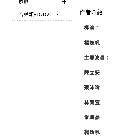
喇叭
作者介紹
音樂類BD/DVD-AUDIO
導演：
楊逸帆
主要演員：
陳立安
蔡沛玲
林雨萱
鞏興豪
楊逸帆