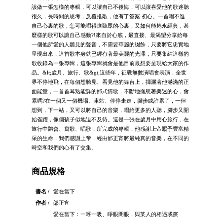
該做一張怎樣的專輯，可以讓自己不後悔，可以讓喜愛他的歌迷聽
很久，長時間的思考，反覆推敲，他有了答案:初心。一首唱不進
自己心裏的歌，怎可能唱得進聽眾的心裏，又如何能雋永經典，甚
麼樣的歌可以讓自己感動?!來自於心底，最直接、最渴望分享給每
一個他所愛的人聽見的聲音，不需要華麗的綴飾，只要將它忠實地
呈現出來，這首歌本身就已經有著最美麗的光澤，只要集結這樣的
歌收錄為一張專輯，這張專輯就會是他目前最想要呈現給大家的作
品。&lt;歲月、旅行、歌&gt;這些年，征戰無數演唱會表演，全世
界不停地飛，在每個想聽見、看見他的舞台上，揮灑著他滿滿的正
面能量，一首首耳熟能詳的邰式情歌，不斷地撫慰著樂迷的心，會
累嗎?在一個又一個機場、車站、停停走走，腳步或許累了，一但
想到，下一站，又可以將自己的音樂，唱給更多的人聽，腳步又開
始雀躍，像個孩子似地迫不及待。這是一張在歲月中用心旅行，在
旅行中體會、寫歌、唱歌，所完成的專輯，他感謝上帝賜予豐富精
采的生命，我們感謝上帝，經由邰正宵將最純真的音樂，在不同的
時空和我們的心有了交集。
商品規格
書名 /
愛在當下
作者 /
邰正宵
愛在當下：一呼一吸、睜眼閉眼，與某人的相遇或擦