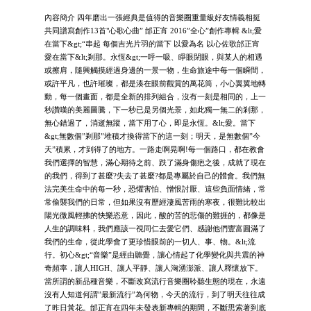
內容簡介 四年磨出一張經典是值得的音樂圈重量級好友情義相挺
共同譜寫創作13首"心歌心曲” 邰正宵 2016”全心”創作專輯 &lt;愛
在當下&gt;“串起 每個吉光片羽的當下 以愛為名 以心佐歌邰正宵
愛在當下&lt;剎那。永恆&gt;一呼一吸、睜眼閉眼，與某人的相遇
或擦肩，隨興觸摸經過身邊的一景一物，生命旅途中每一個瞬間，
或許平凡，也許璀璨，都是湊在眼前觀賞的萬花筒，小心翼翼地轉
動，每一個畫面，都是全新的排列組合，沒有一刻是相同的，上一
秒讚嘆的美麗圖騰，下一秒已是另個光景，如此獨一無二的剎那，
無心錯過了，消逝無蹤，當下用了心，即是永恆。&lt;愛。當下
&gt;無數個”剎那”堆積才換得當下的這一刻；明天，是無數個”今
天”積累，才到得了的地方。一路走啊晃啊!每一個路口，都在教會
我們選擇的智慧，滿心期待之前、跌了滿身傷疤之後，成就了現在
的我們，得到了甚麼?失去了甚麼?都是專屬於自己的體會。我們無
法完美生命中的每一秒，恐懼害怕、憎恨討厭、這些負面情緒，常
常偷襲我們的日常，但如果沒有歷經淒風苦雨的寒夜，很難比較出
陽光微風輕拂的快樂恣意，因此，酸的苦的悲傷的難捱的，都像是
人生的調味料，我們應該一視同仁去愛它們、感謝他們豐富圓滿了
我們的生命，從此學會了更珍惜眼前的一切人、事、物。&lt;流
行。初心&gt;“音樂”是經由聽覺，讓心情起了化學變化與共震的神
奇頻率，讓人HIGH、讓人平靜、讓人洶湧澎派、讓人釋懷放下。
當所謂的新品種音樂，不斷改寫流行音樂圈聆聽生態的現在，永遠
沒有人知道何謂”最新流行”為何物，今天的流行，到了明天往往成
了昨日黃花。邰正宵在四年未發表新專輯的期間，不斷思索著到底