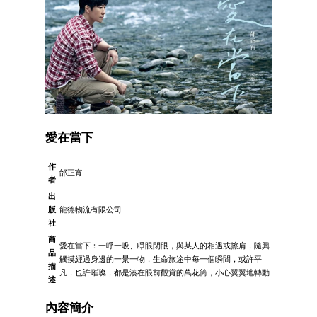
愛在當下
作
邰正宵
者
出
版
龍德物流有限公司
社
商
愛在當下：一呼一吸、睜眼閉眼，與某人的相遇或擦肩，隨興
品
觸摸經過身邊的一景一物，生命旅途中每一個瞬間，或許平
描
凡，也許璀璨，都是湊在眼前觀賞的萬花筒，小心翼翼地轉動
述
內容簡介