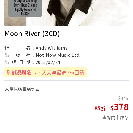
Moon River (3CD)
作
者：
Andy Williams
出
版
社：
Not Now Music Ltd.
出
版
日
期：
2013/02/24
刷
誠品聯名卡
，天天享最高7%回饋
大量採購團購專區
445
378
85
查詢門市庫存