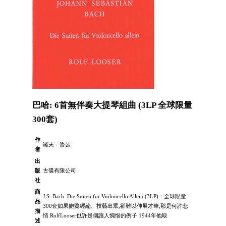
巴哈: 6首無伴奏大提琴組曲 (3LP 全球限量
300套)
作
羅夫．魯瑟
者
出
版
古碟有限公司
社
商
J.S. Bach: Die Suiten fur Violoncello Allein (3LP)：全球限量
品
300套如果飽覽經綸、技藝出眾,卻難以伸展才華,那是何許悲
描
情.RolfLooser也許是個讓人惋惜的例子.1944年他取
述