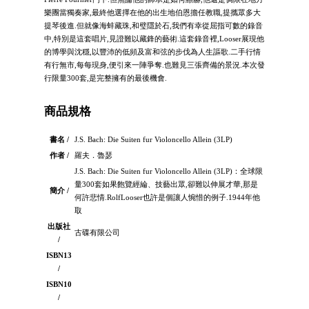
樂團當獨奏家,最終他選擇在他的出生地伯恩擔任教職,提攜眾多大
提琴後進.但就像海蚌藏珠,和璧隱於石,我們有幸從屈指可數的錄音
中,特別是這套唱片,見證難以藏鋒的藝術.這套錄音裡,Looser展現他
的博學與沈穩,以豐沛的低頻及富和弦的步伐為人生謳歌.二手行情
有行無市,每每現身,便引來一陣爭奪.也難見三張齊備的景況.本次發
行限量300套,是完整擁有的最後機會.
商品規格
書名 /
J.S. Bach: Die Suiten fur Violoncello Allein (3LP)
作者 /
羅夫．魯瑟
J.S. Bach: Die Suiten fur Violoncello Allein (3LP)：全球限
量300套如果飽覽經綸、技藝出眾,卻難以伸展才華,那是
簡介 /
何許悲情.RolfLooser也許是個讓人惋惜的例子.1944年他
取
出版社
古碟有限公司
/
ISBN13
/
ISBN10
/