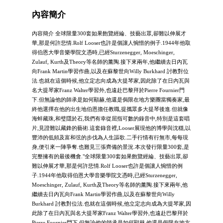
內容簡介
內容簡介 全球限量300套如果飽覽經綸、技藝出眾,卻難以伸展才
華,那是何許悲情.Rolf Looser也許是個讓人惋惜的例子.1944年他取
得伯恩大學音樂學院文憑時,已經Sturzenegger, Moeschinger,
Zulauf, Kurth及Theory等名師的薰陶.接下來兩年,他繼續去日內瓦
向Frank Martin學習作曲,以及在蘇黎世向Willy Burkhard 討教對位
法.也就在這個時候,他立定志向成為大提琴家,因此除了在日內瓦與
名大提琴家Franz Walter學習外,也遠赴巴黎拜於Pierre Fournier門
下.但無論他的師承是如何顯赫,他還是侷限在地方樂團當獨奏家,最
終他選擇在他的出生地伯恩擔任教職,提攜眾多大提琴後進.但就像
海蚌藏珠,和璧隱於石,我們有幸從屈指可數的錄音中,特別是這套唱
片,見證難以藏鋒的藝術.這套錄音裡,Looser展現他的博學與沈穩,以
豐沛的低頻及富和弦的步伐為人生謳歌.二手行情有行無市,每每現
身,便引來一陣爭奪.也難見三張齊備的景況.本次發行限量300套,是
完整擁有的最後機會."全球限量300套如果飽覽經綸、技藝出眾,卻
難以伸展才華,那是何許悲情.Rolf Looser也許是個讓人惋惜的例
子.1944年他取得伯恩大學音樂學院文憑時,已經Sturzenegger,
Moeschinger, Zulauf, Kurth及Theory等名師的薰陶.接下來兩年,他
繼續去日內瓦向Frank Martin學習作曲,以及在蘇黎世向Willy
Burkhard 討教對位法.也就在這個時候,他立定志向成為大提琴家,因
此除了在日內瓦與名大提琴家Franz Walter學習外,也遠赴巴黎拜於
Pierre Fournier門下.但無論他的師承是如何顯赫,他還是侷限在地方