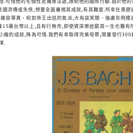
授.可惜他的宅個性及獨尊法語,限制他的國際行腳.由於他
在法國流傳或失佚,想要全面審視其成就,有其難度.所幸在黑膠迷
現雍容華貴、宛如帝王出巡的氣派,大有談笑間、強虜灰飛煙
高達15萬台幣以上,且有行無市,即使資深樂迷窮其一生也難有
廠的成就,殊為可惜.我們有幸取得完美母帶,限量發行300
擇.