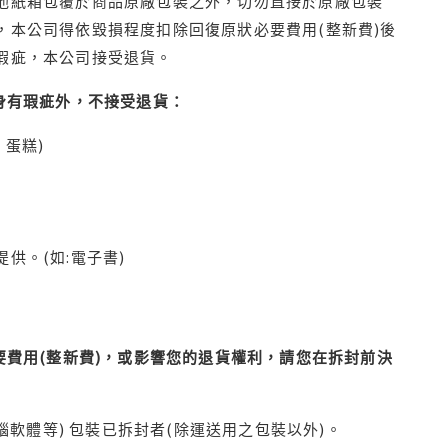
他紙箱包覆於商品原廠包裝之外，切勿直接於原廠包裝
本公司得依毀損程度扣除回復原狀必要費用(整新費)後
瑕疵，本公司接受退貨。
身有瑕疵外，不接受退貨：
蛋糕)
供。(如:電子書)
費用(整新費)，或影響您的退貨權利，請您在拆封前決
腦軟體等) 包裝已拆封者(除運送用之包裝以外)。