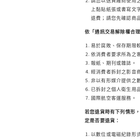
請您以送貨廠商使用
上黏貼紙張或書寫文
退費；請您先確認商
依「通訊交易解除權合
易於腐敗、保存期限較
依消費者要求所為之客
報紙、期刊或雜誌。
經消費者拆封之影音
非以有形媒介提供之數
已拆封之個人衛生用品
國際航空客運服務。
若您退貨時有下列情形，
定是否要退貨：
以數位或電磁紀錄形式