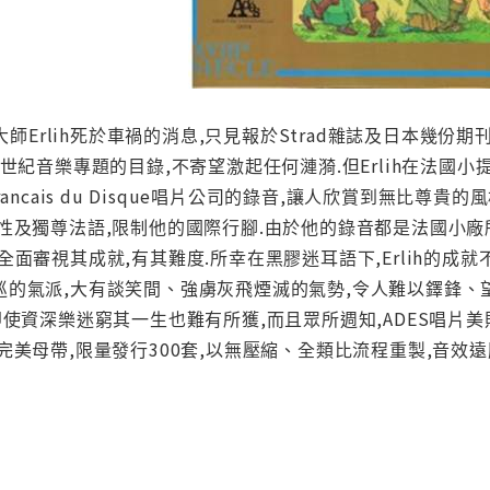
年大師Erlih死於車禍的消息,只見報於Strad雜誌及日本幾份
世紀音樂專題的目錄,不寄望激起任何漣漪.但Erlih在法國小提
 Francais du Disque唱片公司的錄音,讓人欣賞到無比尊貴的風
性及獨尊法語,限制他的國際行腳.由於他的錄音都是法國小廠所
全面審視其成就,有其難度.所幸在黑膠迷耳語下,Erlih的成
的氣派,大有談笑間、強虜灰飛煙滅的氣勢,令人難以鐸鋒、望其
即使資深樂迷窮其一生也難有所獲,而且眾所週知,ADES唱片
完美母帶,限量發行300套,以無壓縮、全類比流程重製,音效