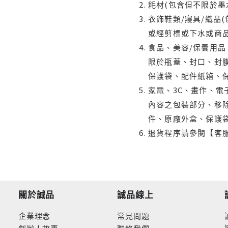
耗材(包含但不限於墨
衣飾鞋類/寢具/織品
或經剪標或下水或商
食品、美容/保養用
限於瓶蓋、封口、封膜
保護袋、配件紙箱、
家電、3C、畫作、
內容之包裝部分、移除
件、原廠外盒、保護
退貨程序請參閱【客
關於誠品
誠品線上
企業理念
常見問題