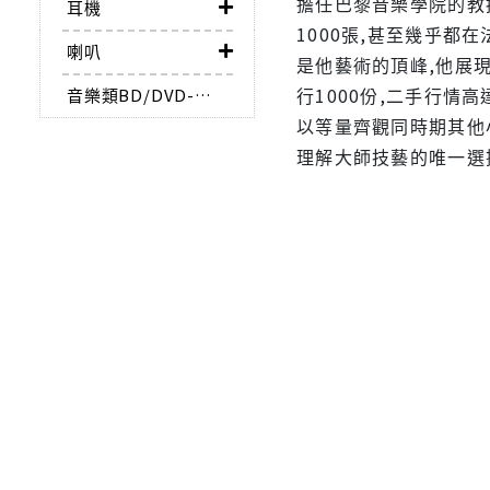
擔任巴黎音樂學院的教
耳機
1000張,甚至幾乎都
喇叭
是他藝術的頂峰,他展
行1000份,二手行情
音樂類BD/DVD-AUDIO
以等量齊觀同時期其他小
理解大師技藝的唯一選