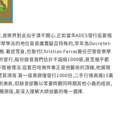
期刊,音樂界對此似乎漠不關心.正如當年ADES發行這套唱
琴學派的地位是毋庸置疑且特殊的,早年為Ducretet-
格.著述等身,也取代Christian Ferras擔任巴黎音樂學
發行,每份錄音我們估計不超過1000張,甚至幾乎都
就不致被埋沒.這套巴哈無伴奏正是他藝術的頂峰,他展現
項背.第一版黑膠僅發行1000份,二手行情高達15萬
美則美矣,但錄音卻難以等量齊觀同時期其他小廠的成就,
遠勝原版,是深入理解大師技藝的唯一選擇.