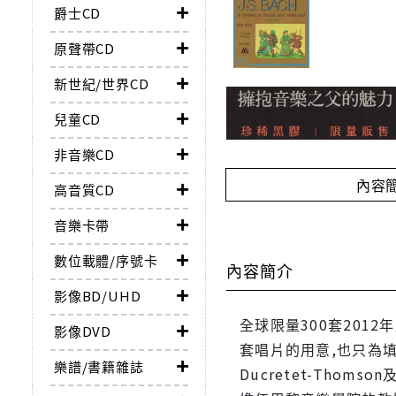
爵士CD
原聲帶CD
新世紀/世界CD
兒童CD
非音樂CD
內容
高音質CD
音樂卡帶
數位載體/序號卡
內容簡介
影像BD/UHD
全球限量300套2012
影像DVD
套唱片的用意,也只為填
樂譜/書籍雜誌
Ducretet-Thomso