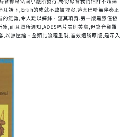
的錄音都是法國小廠所發行,每份錄音我們估計不超過
耳語下,Erlih的成就不致被埋沒.這套巴哈無伴奏正
滅的氣勢,令人難以鐸鋒、望其項背.第一版黑膠僅發
所獲,而且眾所週知,ADES唱片美則美矣,但錄音卻難
套,以無壓縮、全類比流程重製,音效遠勝原版,是深入