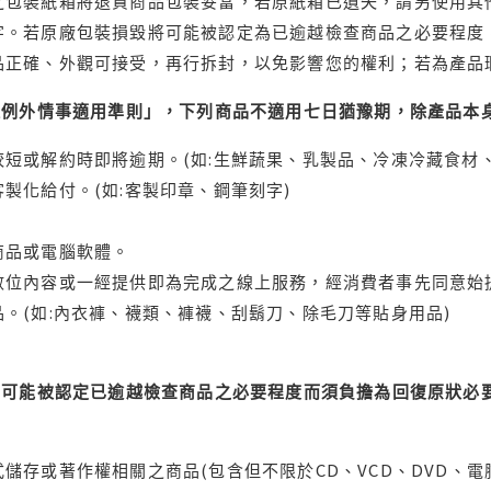
之包裝紙箱將退貨商品包裝妥當，若原紙箱已遺失，請另使用其
字。若原廠包裝損毀將可能被認定為已逾越檢查商品之必要程度，
品正確、外觀可接受，再行拆封，以免影響您的權利；若為產品
理例外情事適用準則」，下列商品不適用七日猶豫期，除產品本
短或解約時即將逾期。(如:生鮮蔬果、乳製品、冷凍冷藏食材、
製化給付。(如:客製印章、鋼筆刻字)
商品或電腦軟體。
位內容或一經提供即為完成之線上服務，經消費者事先同意始提
。(如:內衣褲、襪類、褲襪、刮鬍刀、除毛刀等貼身用品)
可能被認定已逾越檢查商品之必要程度而須負擔為回復原狀必要
儲存或著作權相關之商品(包含但不限於CD、VCD、DVD、電