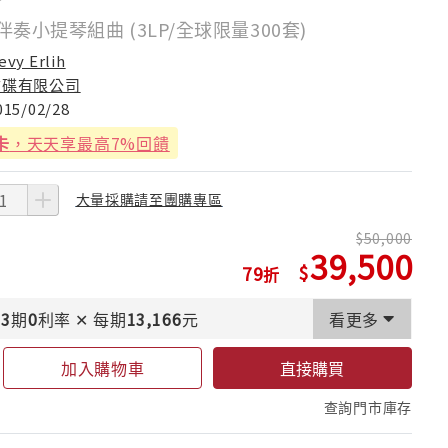
伴奏小提琴組曲 (3LP/全球限量300套)
evy Erlih
古碟有限公司
015/02/28
卡
，天天享最高7%回饋
大量採購請至團購專區
50,000
39,500
79
3
期
0
利率
✕
每期
13,166
元
看更多
加入購物車
直接購買
查詢門市庫存