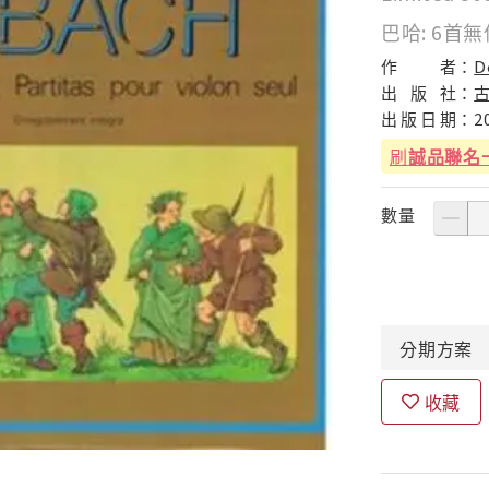
巴哈: 6首無
作
者：
D
出
版
社：
出
版
日
期：
2
刷
誠品聯名
數量
分期
方案
收藏