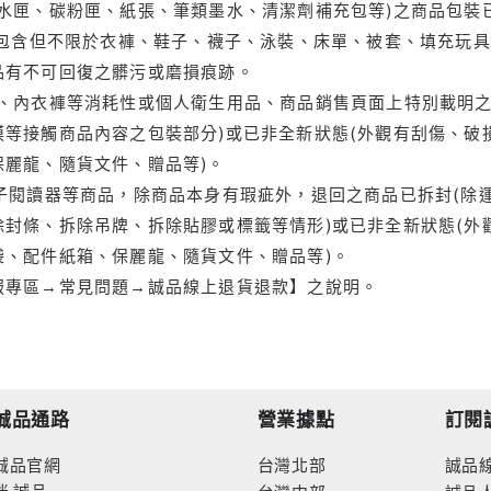
水匣、碳粉匣、紙張、筆類墨水、清潔劑補充包等)之商品包裝已
(包含但不限於衣褲、鞋子、襪子、泳裝、床單、被套、填充玩具
品有不可回復之髒污或磨損痕跡。
品、內衣褲等消耗性或個人衛生用品、商品銷售頁面上特別載明之
等接觸商品內容之包裝部分)或已非全新狀態(外觀有刮傷、破
保麗龍、隨貨文件、贈品等)。
電子閱讀器等商品，除商品本身有瑕疵外，退回之商品已拆封(除
封條、拆除吊牌、拆除貼膠或標籤等情形)或已非全新狀態(外
袋、配件紙箱、保麗龍、隨貨文件、贈品等)。
服專區→常見問題→誠品線上退貨退款】之說明。
誠品通路
營業據點
訂閱
誠品官網
台灣北部
誠品
迷
誠品