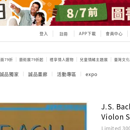
登入
APP下載
會員中心
註冊
面79折
藝術展79折起
禮享情人選物
兒童情緒主題展
臺灣文化
誠品獨家
誠品畫廊
活動專區
expo
J.S. Bac
Violon S
Limited 30