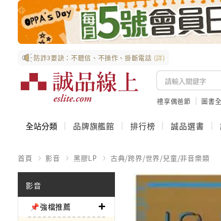
防詐3要訣：不聽信、不操作、掛斷電話
(詳)
禮享偶爸節
圖書全
全站分類
品牌旗艦館
排行榜
誠品選書
首頁
影音
黑膠LP
古典/跨界/世界/兒童/非音樂類
影音
📌強檔推薦