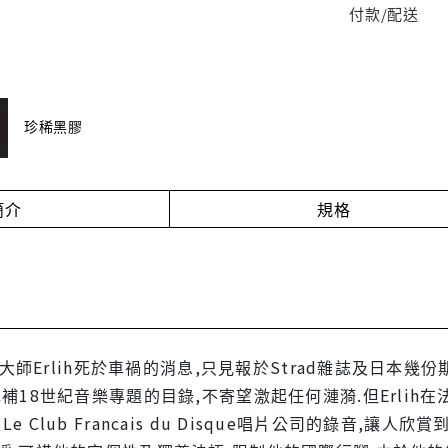
付款/配送
珍稀黑膠
簡介
規格
年大師Erlih死於車禍的消息,只見報於Strad雜誌及日本幾
補18世紀音樂專題的目錄,不寄望激起任何漣漪.但Erli
n及Le Club Francais du Disque唱片公司的錄音,讓人欣