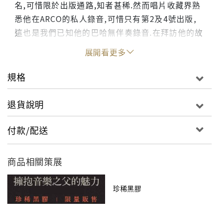
名,可惜限於出版通路,知者甚稀.然而唱片收藏界熟
悉他在ARCO的私人錄音,可惜只有第2及4號出版,
這也是我們已知他的巴哈無伴奏錄音.在拜訪他的故
宅過程,除了他少許的ARCO唱片庫存外(已售罄),我
展開看更多
們驚喜地發現他的全套錄音母帶,竟然就留存他的家
中!這又是大提琴錄音收藏界重大的發現.我們謹慎
規格
地採全類比壓製250份,也欣喜發現全集和早前單張
錄音成就一般,錄音發燒、演奏緻密高雅,絕對是必
退貨說明
藏的稀有珍品.
付款/配送
商品相關策展
珍稀黑膠