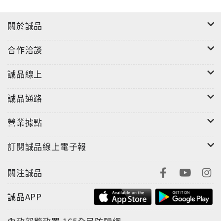
關於誠品
合作洽談
誠品線上
誠品通路
"
營業據點
全球限量250套雖然自幼即展露天份,但Paul Burger仍
以最優異成績自薩爾茲堡音樂學院(Strasbourg
訂閱誠品線上電子報
Conservatory)畢業.在校受教於Guy Ropartz,後來拜
於洛桑音樂學院(Lausanne Conservatory) 名師Guy
關注誠品
Fallot 門下,技藝愈加精進.在安塞美指揮洛桑管絃樂團
(Orchestre de la Suisse Romande)期間,他也是大提
誠品APP
琴首席.演奏之餘,Paul Burger同時也是知名的大提琴名
師,並且有數本專論,述藝等身.他的巴哈無伴奏全集享負