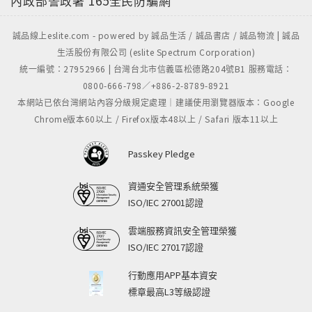
內政部警政署
165全民防騙網
盛名,可惜限於出版通路,知者甚稀.然而唱片收藏界熟悉
他在ARCO的私人錄音,可惜只有第2及4號出版,這也是我
誠品線上eslite.com - powered by 誠品生活 / 誠品書店 / 誠品物流 | 誠品
們已知他的巴哈無伴奏錄音.在拜訪他的故宅過程,除了他
生活股份有限公司 (eslite Spectrum Corporation)
少許的ARCO唱片庫存外(已售罄),我們驚喜地發現他的
統一編號：27952966 | 台灣台北市信義區松德路204號B1 服務電話：
全套錄音母帶,竟然就留存他的家中!這又是大提琴錄音
0800-666-798／+886-2-8789-8921
收藏界重大的發現.我們謹慎地採全類比壓製250份,也欣
本網站已依台灣網站內容分級規定處理｜建議使用瀏覽器版本：Google
喜發現全集和早前單張錄音成就一般,錄音發燒、演奏緻
Chrome版本60以上 / Firefox版本48以上 / Safari 版本11以上
密高雅,絕對是必藏的稀有珍品.
Passkey Pledge
資通安全管理系統榮獲
ISO/IEC 27001認證
雲端服務資訊安全管理榮獲
ISO/IEC 27017認證
行動應用APP基本資安
標章最高L3等級認證