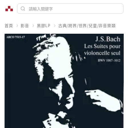
首頁
影音
黑膠LP
古典/跨界/世界/兒童/非音樂類