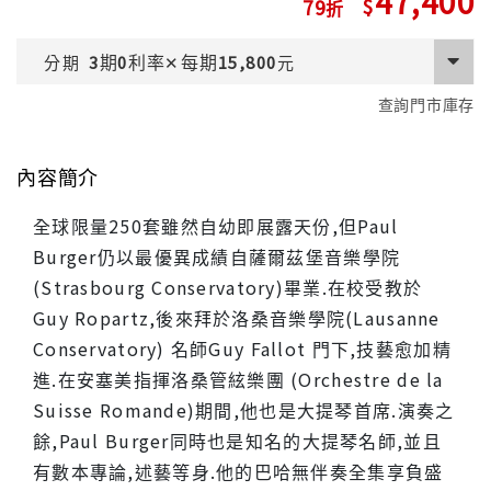
47,400
79
期
利率
每期
分期
3
0
✕
15,800
元
查詢門市庫存
內容簡介
全球限量250套雖然自幼即展露天份,但Paul
Burger仍以最優異成績自薩爾茲堡音樂學院
(Strasbourg Conservatory)畢業.在校受教於
Guy Ropartz,後來拜於洛桑音樂學院(Lausanne
Conservatory) 名師Guy Fallot 門下,技藝愈加精
進.在安塞美指揮洛桑管絃樂團 (Orchestre de la
Suisse Romande)期間,他也是大提琴首席.演奏之
餘,Paul Burger同時也是知名的大提琴名師,並且
有數本專論,述藝等身.他的巴哈無伴奏全集享負盛