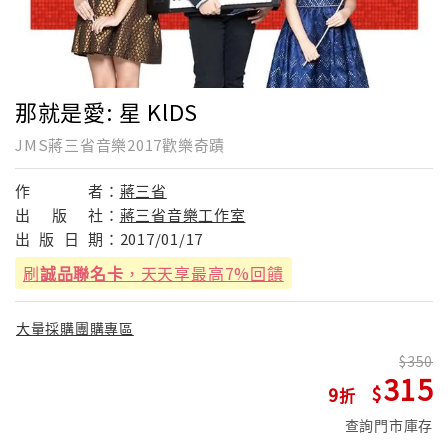
那就是愛: 星 KlDS
JMS蔣三省音樂2017歡樂奇蹟
作
者：
蔣三省
出
版
社：
蔣三省音樂工作室
出
版
日
期：
2017/01/17
刷
誠品聯名卡
，天天享最高7%回饋
大量採購團購專區
350
315
9
查詢門市庫存