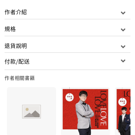
存在，音樂人雖然不需要一味地迎合市場，卻應該要瞭
解音樂「歡樂」與「同樂」的本質，令人印象深刻與難
作者介紹
忘的歌聲，有時往往是非職業式的真情演出。《那就是
愛》專輯就是在這樣的概念下誕生的。
規格
《那就是愛》是一首充滿幸福與歡樂氣氛的清新歌曲，
退貨說明
彷彿來自天堂的信差，在人間散播了滿滿的愛，從此，
讓人們勇敢大聲地向親朋好友說出「愛」，是一首適合
付款/配送
全家老少、多代同堂齊唱的好歌。蔣三省以三種不同的
編曲形式詮釋這首歌，並遴選出十多位擁有好歌喉的音
作者相關書籍
樂素人，以專業唱片的規格錄音、編曲、混音製作，為
專輯音樂嚴格把關。專輯最後並收錄由製作人蔣三省親
自重新編曲的 ~ 貝多芬《歡樂頌》，曲末彷彿DIVA天后
般的瘋狂高歌，一同將歡樂的氣氛推升到最高潮。