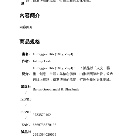
路，傳遞博雅的溫度，打造全新的文化場域。
述
內容簡介
內容簡介
商品規格
書名 /
16 Biggest Hits (180g Vinyl)
作者 /
Johnny Cash
16 Biggest Hits (180g Vinyl)：，：誠品以「人文、藝
簡介 /
術、創意、生活」為核心價值，由推廣閱讀出發，並透
過線上網路，傳遞博雅的溫度，打造全新的文化場域。
出版社
Bertus Groothandel & Distributie
/
ISBN13
/
ISBN10
9733570192
/
EAN /
8869733570196
誠品26
2681394020003