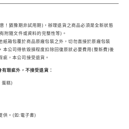
注意！猶豫期非試用期)，辦理退貨之商品必須是全新狀態
有附隨文件或資料的完整性等)。
他紙箱包覆於商品原廠包裝之外，切勿直接於原廠包裝
本公司得依毀損程度扣除回復原狀必要費用(整新費)後
瑕疵，本公司接受退貨。
身有瑕疵外，不接受退貨：
蛋糕)
供。(如:電子書)