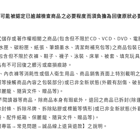
可能被認定已逾越檢查商品之必要程度而須負擔為回復原狀必要
儲存或著作權相關之商品(包含但不限於CD、VCD、DVD、電
水匣、碳粉匣、紙張、筆類墨水、清潔劑補充包等)之商品包裝已
(包含但不限於衣褲、鞋子、襪子、泳裝、床單、被套、填充玩具
品有不可回復之髒污或磨損痕跡。
品、內衣褲等消耗性或個人衛生用品、商品銷售頁面上特別載明之
等接觸商品內容之包裝部分)或已非全新狀態(外觀有刮傷、破
保麗龍、隨貨文件、贈品等)。
電子閱讀器等商品，除商品本身有瑕疵外，退回之商品已拆封(除
封條、拆除吊牌、拆除貼膠或標籤等情形)或已非全新狀態(外
袋、配件紙箱、保麗龍、隨貨文件、贈品等)。
服專區→常見問題→誠品線上退貨退款】之說明。