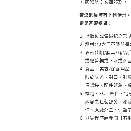
國際航空客運服務。
若您退貨時有下列情形，
定是否要退貨：
以數位或電磁紀錄形式
耗材(包含但不限於墨
衣飾鞋類/寢具/織品
或經剪標或下水或商
食品、美容/保養用
限於瓶蓋、封口、封膜
保護袋、配件紙箱、
家電、3C、畫作、
內容之包裝部分、移除
件、原廠外盒、保護
退貨程序請參閱【客