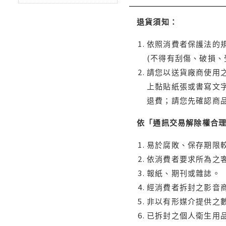
退貨須知：
依照消費者保護法的規
(不得有刮傷、破損、
請您以送貨廠商使用
上黏貼紙張或書寫文
退費；請您先確認商
依「通訊交易解除權合
易於腐敗、保存期限較
依消費者要求所為之客
報紙、期刊或雜誌。
經消費者拆封之影音
非以有形媒介提供之數
已拆封之個人衛生用品