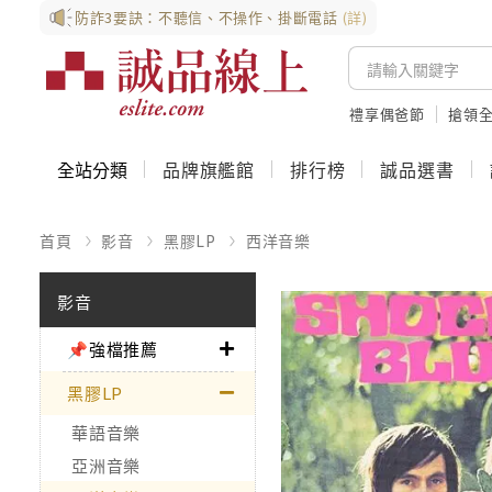
防詐3要訣：不聽信、不操作、掛斷電話
(詳)
禮享偶爸節
搶領全
全站分類
品牌旗艦館
排行榜
誠品選書
首頁
影音
黑膠LP
西洋音樂
影音
📌強檔推薦
黑膠LP
華語音樂
亞洲音樂