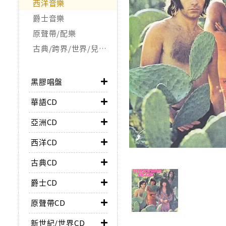
西洋音樂
爵士音樂
原聲帶/配樂
古典/跨界/世界/兒童/非音樂類
黑膠唱盤
華語CD
亞洲CD
西洋CD
古典CD
爵士CD
原聲帶CD
新世紀/世界CD