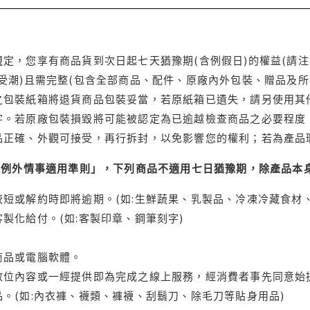
定，您享有商品貨到次日起七天猶豫期(含例假日)的權益(請
受潮)且需完整(包含全部商品、配件、原廠內外包裝、贈品及所
之包裝紙箱將退貨商品包裝妥當，若原紙箱已遺失，請另使用其
字。若原廠包裝損毀將可能被認定為已逾越檢查商品之必要程度，
品正確、外觀可接受，再行拆封，以免影響您的權利；若為產品
理例外情事適用準則」，下列商品不適用七日猶豫期，除產品本
短或解約時即將逾期。(如:生鮮蔬果、乳製品、冷凍冷藏食材、
製化給付。(如:客製印章、鋼筆刻字)
商品或電腦軟體。
位內容或一經提供即為完成之線上服務，經消費者事先同意始提
。(如:內衣褲、襪類、褲襪、刮鬍刀、除毛刀等貼身用品)