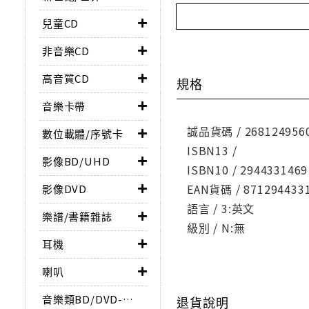
兒童CD
非音樂CD
高音質CD
規格
音樂卡帶
誠品貨碼 / 268124956
數位載體/序號卡
ISBN13 /
影像BD/UHD
ISBN10 / 2944331469
EAN貨碼 / 871294433
影像DVD
語言 / 3:英文
樂譜/書籍雜誌
級別 / N:無
耳機
喇叭
音樂類BD/DVD-AUDIO
退貨說明