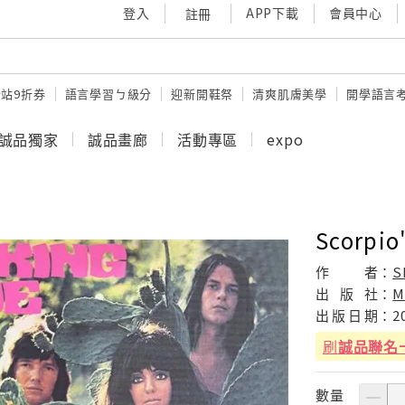
登入
APP下載
會員中心
註冊
站9折券
語言學習ㄅ級分
迎新開鞋祭
清爽肌膚美學
開學語言
誠品獨家
誠品畫廊
活動專區
expo
Scorpio'
作
者：
S
出
版
社：
M
出
版
日
期：
2
刷
誠品聯名
數量