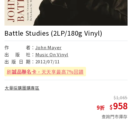
Battle Studies (2LP/180g Vinyl)
作
者：
John Mayer
出
版
社：
Music On Vinyl
出
版
日
期：
2012/07/11
刷
誠品聯名卡
，天天享最高7%回饋
大量採購團購專區
1,065
958
9
查詢門市庫存