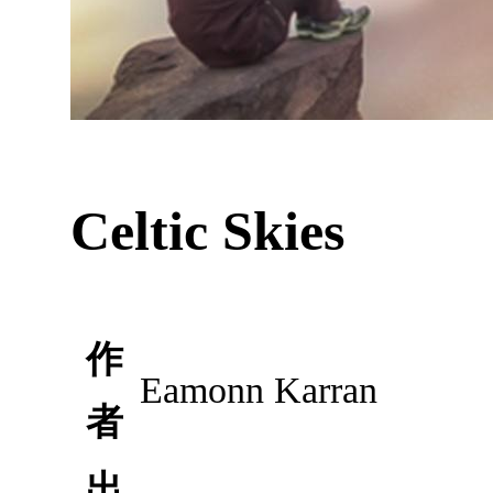
Celtic Skies
作
Eamonn Karran
者
出