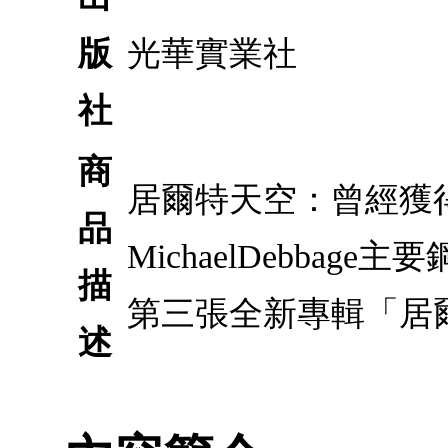
版
光華實業社
社
商
居爾特天空：曾經獲得
品
MichaelDebbag
描
第三張全新專輯「居
述