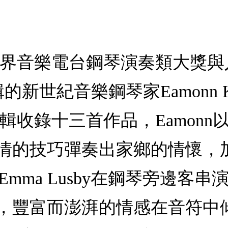
界音樂電台鋼琴演奏類大獎與入選2
輯的新世紀音樂鋼琴家Eamonn 
輯收錄十三首作品，Eamon
情的技巧彈奏出家鄉的情懷，
ly、Emma Lusby在鋼琴旁
，豐富而澎湃的情感在音符中