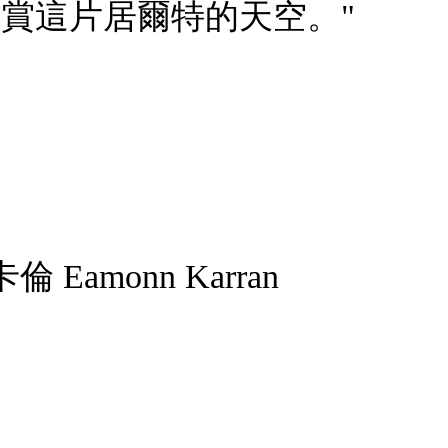
們欣賞這片居爾特的天空。"
amonn Karran