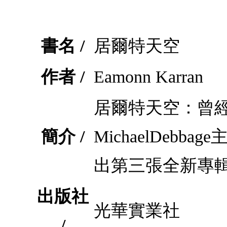
書名 /
居爾特天空
作者 /
Eamonn Karran
居爾特天空：曾經
簡介 /
MichaelDeb
出第三張全新專
出版社
光華實業社
/