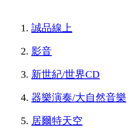
誠品線上
影音
新世紀/世界CD
器樂演奏/大自然音樂
居爾特天空