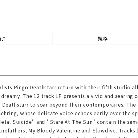
簡介
規格
lists Ringo Deathstarr return with their fifth studio al
 dreamy. The 12 track LP presents a vivid and searing 
 Deathstarr to soar beyond their contemporaries. The a
Gehring, whose delicate voice echoes eerily over the s
etal Suicide'' and ''Stare At The Sun'' contain the sam
orefathers, My Bloody Valentine and Slowdive. Tracks li