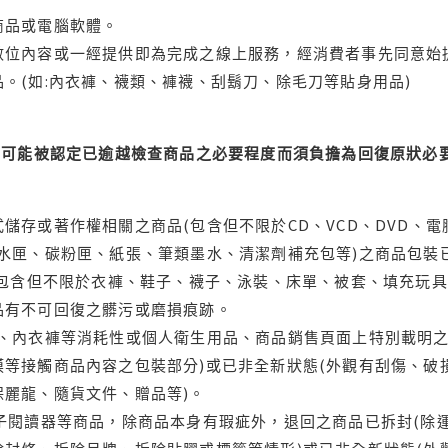
商品或電腦軟體。
位內容或一經提供即為完成之線上服務，經消費者事先同意始提
。(如:內衣褲、襪類、褲襪、刮鬍刀、除毛刀等貼身用品)
可能被認定已逾越檢查商品之必要程度而須負擔為回復原狀必要
儲存或著作權相關之商品(包含但不限於CD、VCD、DVD、電
水匣、碳粉匣、紙張、筆類墨水、清潔劑補充包等)之商品包裝已
(包含但不限於衣褲、鞋子、襪子、泳裝、床單、被套、填充玩具
品有不可回復之髒污或磨損痕跡。
品、內衣褲等消耗性或個人衛生用品、商品銷售頁面上特別載明之
等接觸商品內容之包裝部分)或已非全新狀態(外觀有刮傷、破
保麗龍、隨貨文件、贈品等)。
電子閱讀器等商品，除商品本身有瑕疵外，退回之商品已拆封(除