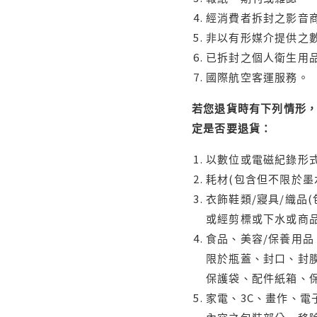
經消費者拆封之影音
非以有形媒介提供之數
已拆封之個人衛生用品
國際航空客運服務。
若您退貨時有下列情形，
定是否要退貨：
以數位或電磁紀錄形式
耗材(包含但不限於墨
衣飾鞋類/寢具/織品
或經剪標或下水或商
食品、美容/保養用
限於瓶蓋、封口、封膜
保護袋、配件紙箱、
家電、3C、畫作、