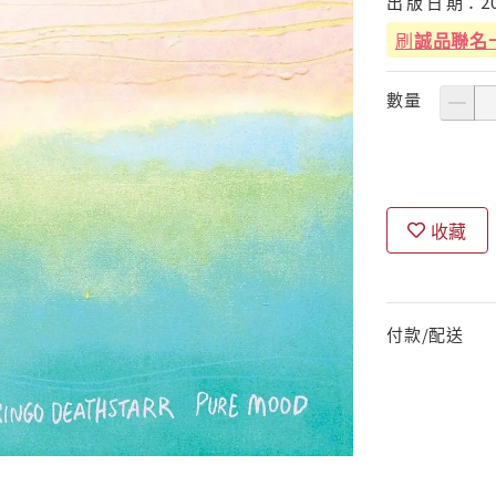
出
版
日
期：
2
刷
誠品聯名
數量
收藏
付款/配送