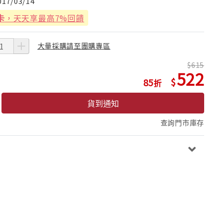
017/03/14
卡
，天天享最高7%回饋
大量採購請至團購專區
615
522
85
貨到通知
查詢門市庫存