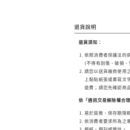
退貨說明
退貨須知：
依照消費者保護法的規
(不得有刮傷、破損、
請您以送貨廠商使用
上黏貼紙張或書寫文
退費；請您先確認商
依「通訊交易解除權合
易於腐敗、保存期限較
依消費者要求所為之客
報紙、期刊或雜誌。