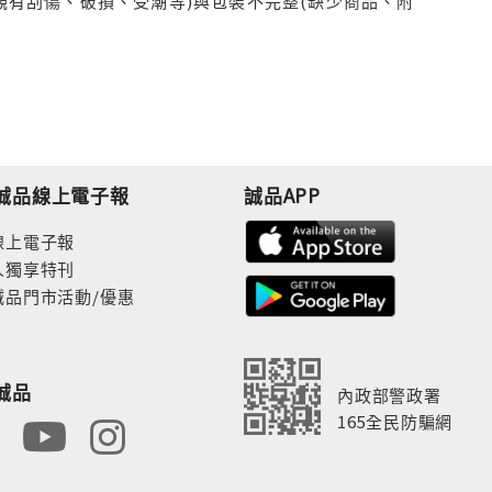
觀有刮傷、破損、受潮等)與包裝不完整(缺少商品、附
誠品線上電子報
誠品APP
線上電子報
人獨享特刊
誠品門市活動/優惠
誠品
內政部警政署
165全民防騙網