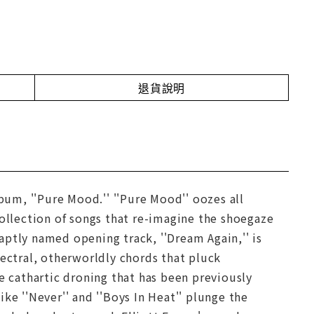
退貨說明
bum, ''Pure Mood.'' ''Pure Mood'' oozes all
collection of songs that re-imagine the shoegaze
ptly named opening track, ''Dream Again,'' is
pectral, otherworldly chords that pluck
e cathartic droning that has been previously
ke ''Never'' and ''Boys In Heat'' plunge the