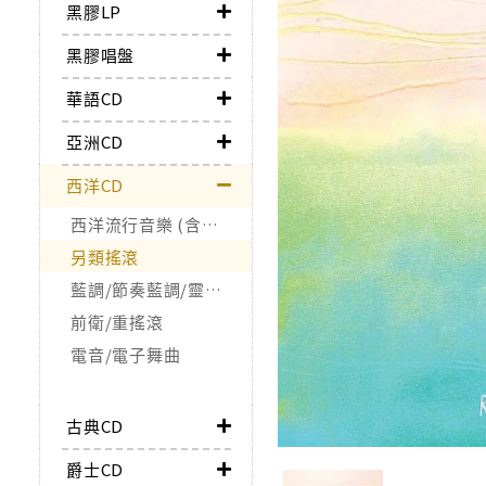
黑膠LP
黑膠唱盤
華語CD
亞洲CD
西洋CD
西洋流行音樂 (含合輯)
另類搖滾
藍調/節奏藍調/靈魂樂/Funk
前衛/重搖滾
電音/電子舞曲
古典CD
爵士CD