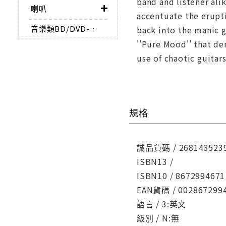
band and listener ali
喇叭
accentuate the erupti
音樂類BD/DVD-AUDIO
back into the manic gr
''Pure Mood'' that de
use of chaotic guitar
規格
誠品貨碼 / 268143523
ISBN13 /
ISBN10 / 8672994671
EAN貨碼 / 002867299
語言 / 3:英文
級別 / N:無