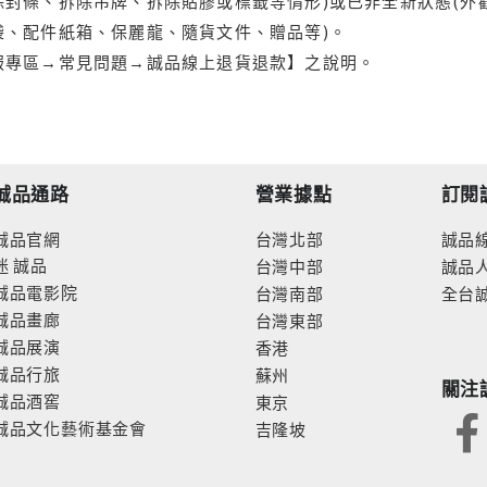
封條、拆除吊牌、拆除貼膠或標籤等情形)或已非全新狀態(外
袋、配件紙箱、保麗龍、隨貨文件、贈品等)。
服專區→常見問題→誠品線上退貨退款】之說明。
誠品通路
營業據點
訂閱
誠品官網
台灣北部
誠品
迷
誠品
台灣中部
誠品
誠品電影院
台灣南部
全台
誠品畫廊
台灣東部
誠品展演
香港
誠品行旅
蘇州
關注
誠品酒窖
東京
誠品文化藝術基金會
吉隆坡