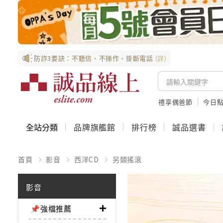
防詐3要訣：不聽信、不操作、掛斷電話
(詳)
禮享偶爸節
今日
全站分類
品牌旗艦館
排行榜
誠品選書
首頁
影音
西洋CD
另類搖滾
影音
📌強檔推薦