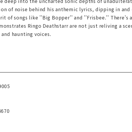
ke deep into the uncharted sonic depths of unadulterat
on of noise behind his anthemic lyrics, dipping in and
it of songs like ''Big Bopper'' and ''Frisbee.'' There's 
monstrates Ringo Deathstarr are not just reliving a scen
s and haunting voices.
9005
4670