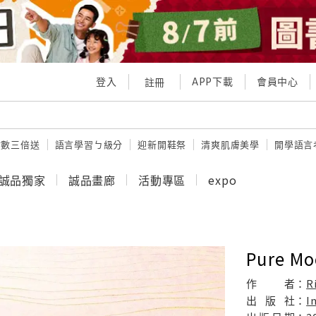
登入
APP下載
會員中心
註冊
點數三倍送
語言學習ㄅ級分
迎新開鞋祭
清爽肌膚美學
開學語言
誠品獨家
誠品畫廊
活動專區
expo
Pure M
作
者：
R
出
版
社：
I