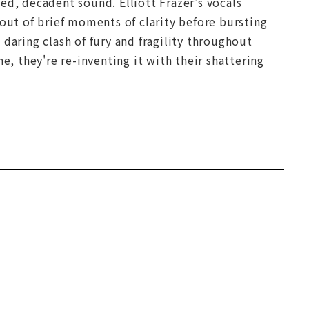
ed, decadent sound. Elliott Frazer's vocals
 out of brief moments of clarity before bursting
a daring clash of fury and fragility throughout
e, they're re-inventing it with their shattering