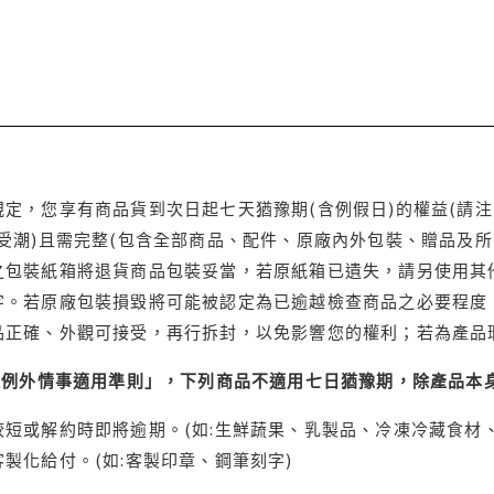
定，您享有商品貨到次日起七天猶豫期(含例假日)的權益(請
受潮)且需完整(包含全部商品、配件、原廠內外包裝、贈品及所
之包裝紙箱將退貨商品包裝妥當，若原紙箱已遺失，請另使用其
字。若原廠包裝損毀將可能被認定為已逾越檢查商品之必要程度，
品正確、外觀可接受，再行拆封，以免影響您的權利；若為產品
理例外情事適用準則」，下列商品不適用七日猶豫期，除產品本
短或解約時即將逾期。(如:生鮮蔬果、乳製品、冷凍冷藏食材、
製化給付。(如:客製印章、鋼筆刻字)