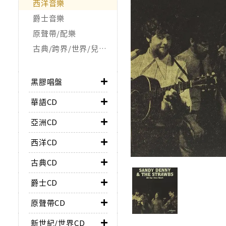
西洋音樂
爵士音樂
原聲帶/配樂
古典/跨界/世界/兒童/非音樂類
黑膠唱盤
華語CD
亞洲CD
西洋CD
古典CD
爵士CD
原聲帶CD
新世紀/世界CD