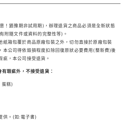
注意！猶豫期非試用期)，辦理退貨之商品必須是全新狀態
有附隨文件或資料的完整性等)。
他紙箱包覆於商品原廠包裝之外，切勿直接於原廠包裝
本公司得依毀損程度扣除回復原狀必要費用(整新費)後
瑕疵，本公司接受退貨。
身有瑕疵外，不接受退貨：
蛋糕)
供。(如:電子書)