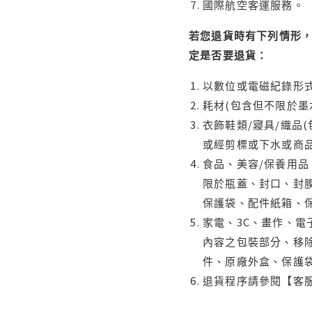
國際航空客運服務。
若您退貨時有下列情形，
定是否要退貨：
以數位或電磁紀錄形式
耗材(包含但不限於墨
衣飾鞋類/寢具/織品
或經剪標或下水或商
食品、美容/保養用
限於瓶蓋、封口、封膜
保護袋、配件紙箱、
家電、3C、畫作、
內容之包裝部分、移除
件、原廠外盒、保護
退貨程序請參閱【客