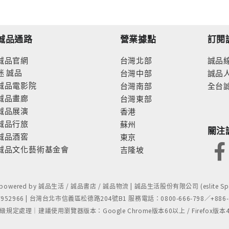
誠品通路
營業據點
訂閱
誠品官網
台灣北部
誠品
迷
誠品
台灣中部
誠品
誠品電影院
台灣南部
全台
誠品畫廊
台灣東部
誠品展演
香港
誠品行旅
蘇州
關注
誠品酒窖
東京
誠品文化藝術基金會
吉隆坡
- powered by 誠品生活 / 誠品書店 / 誠品物流 | 誠品生活股份有限公司 (eslite Spect
52966 | 台灣台北市信義區松德路204號B1 服務電話：0800-666-798／+886-2-
處理｜建議使用瀏覽器版本：Google Chrome版本60以上 / Firefox版本48以上