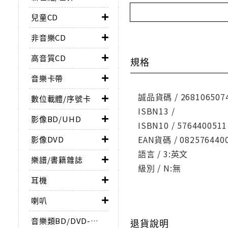
兒童CD
非音樂CD
高音質CD
規格
音樂卡帶
誠品貨碼 / 268106507
數位載體/序號卡
ISBN13 /
影像BD/UHD
ISBN10 / 5764400511
EAN貨碼 / 082576440
影像DVD
語言 / 3:英文
樂譜/書籍雜誌
級別 / N:無
耳機
喇叭
音樂類BD/DVD-AUDIO
退貨說明