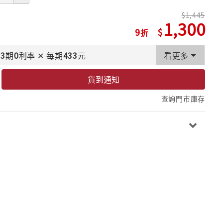
1,445
1,300
9
3
期
0
利率
✕
每期
433
元
看更多
貨到通知
查詢門市庫存