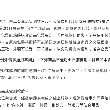
定，您享有商品貨到次日起七天猶豫期(含例假日)的權益(請
受潮)且需完整(包含全部商品、配件、原廠內外包裝、贈品及所
之包裝紙箱將退貨商品包裝妥當，若原紙箱已遺失，請另使用其
字。若原廠包裝損毀將可能被認定為已逾越檢查商品之必要程度，
品正確、外觀可接受，再行拆封，以免影響您的權利；若為產品
理例外情事適用準則」，下列商品不適用七日猶豫期，除產品本
短或解約時即將逾期。(如:生鮮蔬果、乳製品、冷凍冷藏食材、
製化給付。(如:客製印章、鋼筆刻字)
商品或電腦軟體。
位內容或一經提供即為完成之線上服務，經消費者事先同意始提
。(如:內衣褲、襪類、褲襪、刮鬍刀、除毛刀等貼身用品)