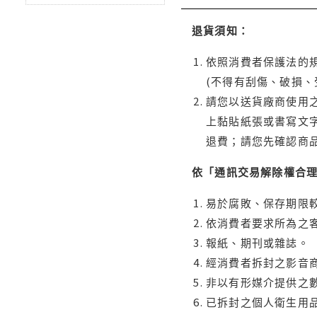
退貨須知：
依照消費者保護法的規
(不得有刮傷、破損、
請您以送貨廠商使用
上黏貼紙張或書寫文
退費；請您先確認商
依「通訊交易解除權合
易於腐敗、保存期限較
依消費者要求所為之客
報紙、期刊或雜誌。
經消費者拆封之影音
非以有形媒介提供之數
已拆封之個人衛生用品