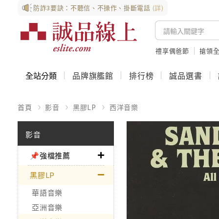
防詐3要訣：不聽信、不操作、掛斷電話
(詳)
禮享偶爸節
搶領全
全站分類
品牌旗艦館
排行榜
誠品選書
首頁
影音
黑膠LP
西洋音樂
影音
📌強檔推薦
黑膠LP
華語音樂
亞洲音樂