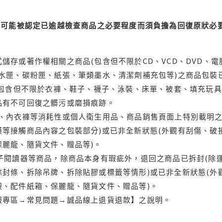
可能被認定已逾越檢查商品之必要程度而須負擔為回復原狀必要
儲存或著作權相關之商品(包含但不限於CD、VCD、DVD、電
水匣、碳粉匣、紙張、筆類墨水、清潔劑補充包等)之商品包裝已
(包含但不限於衣褲、鞋子、襪子、泳裝、床單、被套、填充玩具
品有不可回復之髒污或磨損痕跡。
品、內衣褲等消耗性或個人衛生用品、商品銷售頁面上特別載明之
等接觸商品內容之包裝部分)或已非全新狀態(外觀有刮傷、破
保麗龍、隨貨文件、贈品等)。
電子閱讀器等商品，除商品本身有瑕疵外，退回之商品已拆封(除
封條、拆除吊牌、拆除貼膠或標籤等情形)或已非全新狀態(外
袋、配件紙箱、保麗龍、隨貨文件、贈品等)。
服專區→常見問題→誠品線上退貨退款】之說明。