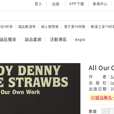
登入
APP下載
會員中心
註冊
站9折券
誠品動漫祭
線上寵物展
電子書99特惠
動漫之音79折
誠品獨家
誠品畫廊
活動專區
expo
All Our
作
者：
S
出
版
社：
I
出
版
日
期：
2
刷
誠品聯名
數量