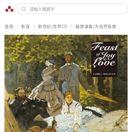
首頁
影音
新世紀/世界CD
器樂演奏/大自然音樂