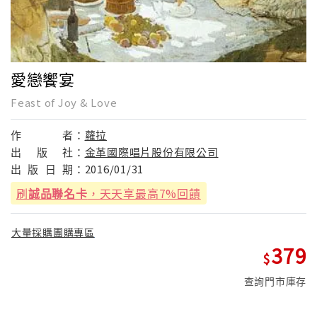
愛戀饗宴
Feast of Joy & Love
作
者：
蘿拉
出
版
社：
金革國際唱片股份有限公司
出
版
日
期：
2016/01/31
刷
誠品聯名卡
，天天享最高7%回饋
大量採購團購專區
379
查詢門市庫存