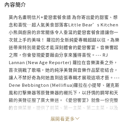
內容簡介
莫內名畫明信片+愛戀套餐食譜 為你寄出愛的甜蜜、想
念和喜悅…超人氣美食部落客Little Bear’s Kitchen
小熊與廚房的非常關係令人垂涎的愛戀套餐食譜讓你一
次就上手的美味！ 蘿拉的全新純愛專輯超越以往，為樂
迷帶來特別是愛侶才能深刻體會的愛戀饗宴。音樂響起
之際，你會發現愛要藉由分享來獲得喜悅。--- RJ
Lannan (New Age Reporter) 蘿拉在音樂演奏之外，
首次挑戰了歌唱，她的純淨美聲與音樂作品緊密結合，
讓人不禁好奇為何她直到這張專輯才展現這項才藝。---
Dene Bebbington (Melliflua)蘿拉在小提琴、薩克斯
風和打擊樂器等原聲樂器的襯托下，以抒情的鋼琴和天
籟的美聲征服了廣大樂迷。《愛戀饗宴》就像一份完整
的音樂菜單，提供了前菜、第一主菜、第二主菜，以及
甜點。這張以喜悅及愛情為發想的作品，收錄了蘿拉自
展開看更多
身的創作與5首古典改編樂曲，包括巴哈作品的組曲《巴