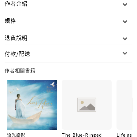
哈花束》、以貝多芬《歡樂頌》為靈感來源和改編自
作者介紹
《悲愴》奏鳴曲的《共舞華爾滋》。《神祕微笑》則是
在傳統阿爾比諾尼的《慢板》樂曲中編入令人驚豔的音
規格
調轉折。此外，《綠袖子》也在蘿拉重新演繹下獲得全
新的生命。蘿拉包辦了專輯中所有的鋼琴演奏與演唱。
退貨說明
本張專輯獻給我的先生Eric，他是我的摯愛與喜悅的泉
源。
付款/配送
作者相關書籍
流光戀影
The Blue-Ringed
Life as a