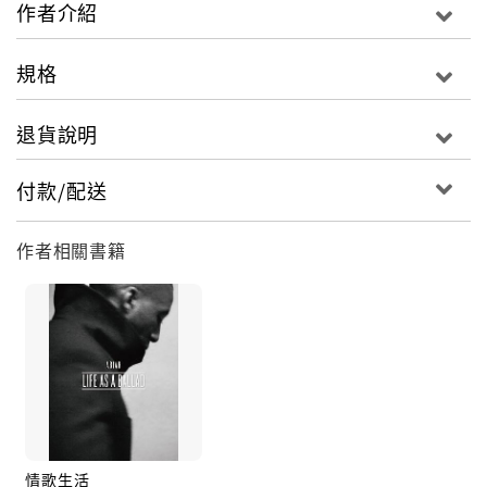
的歌聲，沉穩有如一瓶陳年香醇的酒，又如同夜裡明月
作者介紹
般的皎潔透亮，獨特迷人的嗓音，帶給你最深沉浪漫的
靈魂爵士。
規格
《玻璃瓶》採用新的元素，也做了一些大膽的嘗試。我
退貨說明
打算做出最棒的作品，除了為樂迷帶來啟發外，也想找
到新的知音。我和長久合作的貝斯手兼製作人Keith
付款/配送
Witty回到錄音室，另找來一同巡演的樂手Marvin
Sewell、Chris Eddleton及David Rosenthal。這兩
作者相關書籍
年來與他們一同巡迴演奏新作品的經驗，更讓我能把握
錄製作品的風格。《玻璃瓶》採用新的元素，也做了一
些大膽的嘗試。我打算做出最棒的作品，除了為樂迷帶
來啟發外，也想找到新的知音。我和長久合作的貝斯手
兼製作人Keith Witty回到錄音室，另找來一同巡演的
樂手Marvin Sewell、Chris Eddleton及David
Rosenthal。這兩年來與他們一同巡迴演奏新作品的經
驗，更讓我能把握錄製作品的風格
情歌生活