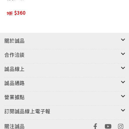
【曲目】
$360
9折
1. Scent Of A Woman
2. Crazy
3. Gone
4. Please Don’t Take Your Love Away
關於誠品
5. Sorry
6. What’s Love
合作洽談
7. So In Love with you
8. Little By Little
誠品線上
9. Bottles
誠品通路
營業據點
訂閱誠品線上電子報
關注誠品