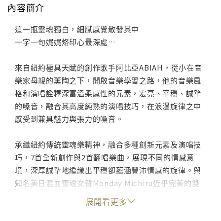
內容簡介
這一瓶靈魂獨白，細膩感覺散發其中
一字一句娓娓烙印心最深處…
來自紐約極具天賦的創作歌手阿比亞ABIAH，從小在音
樂家母親的薰陶之下，開啟音樂學習之路，他的音樂風
格和演唱詮釋深富溫柔感性的元素，宏亮、平穩、誠摯
的嗓音，融合其高度純熟的演唱技巧，在浪漫旋律之中
感受到兼具魅力與張力的嗓音。
承繼紐約傳統靈魂樂精神，融合多種創新元素及演唱技
巧，7首全新創作與2首翻唱樂曲，展現不同的情感意
境，深厚誠摯地編織出平穩卻蘊涵豐沛情感的旋律。與
知名美日混血靈魂女聲Monday Michiru近乎完美的雙
人合唱，以及多首與愛有關的歌詞和旋律，把對愛情的
展開看更多
苦痛感觸透過獨特迷人的嗓音發揮地淋漓盡致。阿比亞