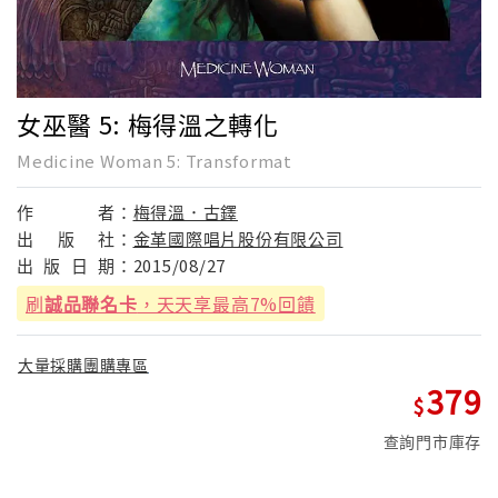
女巫醫 5: 梅得溫之轉化
Medicine Woman 5: Transformat
作
者：
梅得溫．古鐸
出
版
社：
金革國際唱片股份有限公司
出
版
日
期：
2015/08/27
刷
誠品聯名卡
，天天享最高7%回饋
大量採購團購專區
379
查詢門市庫存