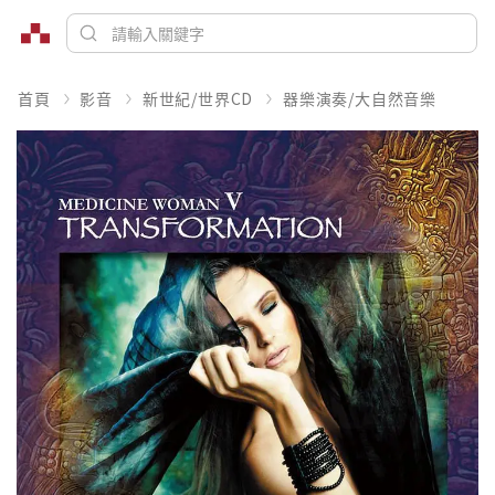
首頁
影音
新世紀/世界CD
器樂演奏/大自然音樂