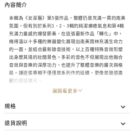
內容簡介
本輯為《女巫醫》第5張作品，整體仍是充滿一貫的南美
氛圍，但有別於系列1、2、3輯的純潔療癒氣息和第4輯
充滿力量感的爆發節奏，在這張最新作品「轉化」中，
梅得溫以十多種的樂器變化展現出南美雨林充滿生命力
的一面，並結合最新錄音技術，以上百種特殊音效形塑
出身歷其境的壯闊景色。多彩的音色不但展現出他融合
音效與音樂的深厚功力，也提升了整體音樂的層次與格
局。讓這張專輯不僅僅是系列作的延續，更像是隧道盡
頭的那道曙光。
展開看更多
規格
退貨說明