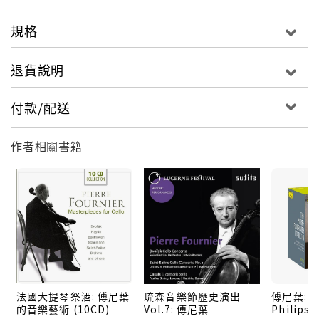
規格
退貨說明
付款/配送
作者相關書籍
法國大提琴祭酒: 傅尼葉
琉森音樂節歷史演出
傅尼葉: D
的音樂藝術 (10CD)
Vol.7: 傅尼葉
Philip